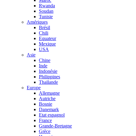
Maroc
Rwanda
Soudan
Tunisie
Amériques
Brésil
Chili
Equateur
Mexique
USA
Asie
Chine
Inde
Indonésie
Philippines
Thaïlande
Europe
Allemagne
Autriche
Bosnie
Danemark
Etat espagnol
France
Grande-Bretagne
Grèce