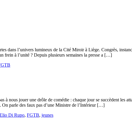
s dans l’univers lumineux de la Cité Miroir à Liège. Congrès, instance
un frein à l’unité ? Depuis plusieurs semaines la presse a […]
FGTB
t pas à nous jouer une drôle de comédie : chaque jour se succèdent les at
t. On parle des faux pas d’une Ministre de l’Intérieur […]
Elio Di Rupo
,
FGTB
,
jeunes