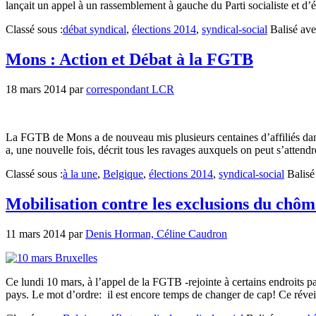
lançait un appel à un rassemblement à gauche du Parti socialiste et d’
Classé sous :
débat syndical
,
élections 2014
,
syndical-social
Balisé ave
Mons : Action et Débat à la FGTB
18 mars 2014
par
correspondant LCR
La FGTB de Mons a de nouveau mis plusieurs centaines d’affiliés dans 
a, une nouvelle fois, décrit tous les ravages auxquels on peut s’atte
Classé sous :
à la une
,
Belgique
,
élections 2014
,
syndical-social
Balisé
Mobilisation contre les exclusions du chôm
11 mars 2014
par
Denis Horman, Céline Caudron
Ce lundi 10 mars, à l’appel de la FGTB -rejointe à certains endroits pa
pays. Le mot d’ordre: il est encore temps de changer de cap! Ce réveil