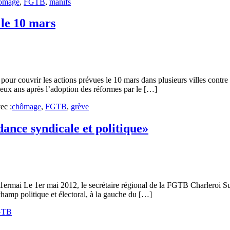
ômage
,
FGTB
,
manifs
le 10 mars
our couvrir les actions prévues le 10 mars dans plusieurs villes contre
eux ans après l’adoption des réformes par le […]
ec :
chômage
,
FGTB
,
grève
dance syndicale et politique»
rmai Le 1er mai 2012, le secrétaire régional de la FGTB Charleroi Sud
hamp politique et électoral, à la gauche du […]
GTB