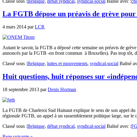
Classé sous :
Belgique
,
débat syndical
,
syndical-social
Balisé avec :
ch
La FGTB dépose un préavis de grève pour 
4 mars 2014
par
LCR
Autant le savoir, la FGTB a déposé cette semaine un préavis de grève p
annoncés par la FGTB -en front commun à Bruxelles). Pas trop tôt, d
Classé sous :
Belgique
,
luttes et mouvements
,
syndical-social
Balisé av
Huit questions, huit réponses sur «indépen
18 septembre 2013
par
Denis Horman
La FGTB de Charleroi Sud Hainaut explique le sens de son appel du 1e
régionale FGTB, un appel à un rassemblement politique large, sur le c
Classé sous :
Belgique
,
débat syndical
,
syndical-social
Balisé avec :
F
Page suivante »