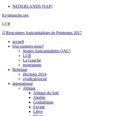
NEDERLANDS (SAP)
lcr-lagauche.org
LCR
accueil
Qui sommes-nous?
Jeunes Anticapitalistes (JAC)
LCR
La Gauche
programme
Belgique
élections 2014
syndical/social
international
Afrique
Afrique du Sud
Algérie
Centrafrique
Egypte
Libye