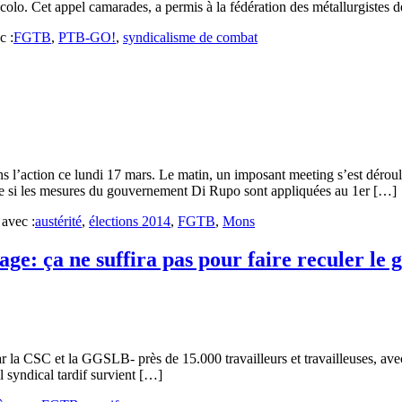
écolo. Cet appel camarades, a permis à la fédération des métallurgistes
c :
FGTB
,
PTB-GO!
,
syndicalisme de combat
l’action ce lundi 17 mars. Le matin, un imposant meeting s’est déroulé
ndre si les mesures du gouvernement Di Rupo sont appliquées au 1er […]
 avec :
austérité
,
élections 2014
,
FGTB
,
Mons
age: ça ne suffira pas pour faire reculer l
r la CSC et la GGSLB- près de 15.000 travailleurs et travailleuses, avec
 syndical tardif survient […]