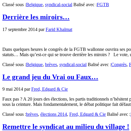
Classé sous :
Belgique
,
syndical-social
Balisé avec :
FGTB
Derrière les miroirs…
17 septembre 2014
par
Farid Khalmat
Dans quelques heures le congrès de la FGTB wallonne ouvrira ses porte
statuts… Mais qu’est-ce qui se trouve derrière les miroirs ? Le vote, 
Classé sous :
Belgique
,
brèves
,
syndical-social
Balisé avec :
Congrès
,
Le grand jeu du Vrai ou Faux…
9 mai 2014
par
Fred, Edgard & Cie
Faux pas ? A 20 jours des élections, les partis traditionnels n’hésiten
sous la ceinture. Mais fondamentalement, le débat politique fait défau
Classé sous :
brèves
,
élections 2014
,
Fred, Edgard & Cie
Balisé avec :
Remettre le syndicat au milieu du village !