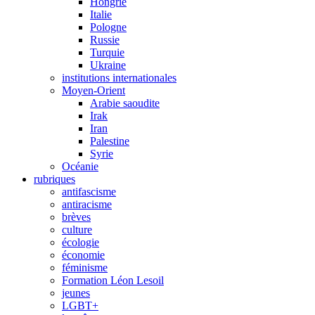
Hongrie
Italie
Pologne
Russie
Turquie
Ukraine
institutions internationales
Moyen-Orient
Arabie saoudite
Irak
Iran
Palestine
Syrie
Océanie
rubriques
antifascisme
antiracisme
brèves
culture
écologie
économie
féminisme
Formation Léon Lesoil
jeunes
LGBT+