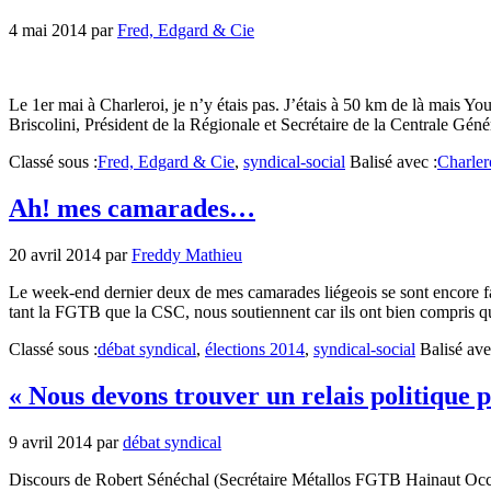
4 mai 2014
par
Fred, Edgard & Cie
Le 1er mai à Charleroi, je n’y étais pas. J’étais à 50 km de là mais 
Briscolini, Président de la Régionale et Secrétaire de la Centrale Géné
Classé sous :
Fred, Edgard & Cie
,
syndical-social
Balisé avec :
Charler
Ah! mes camarades…
20 avril 2014
par
Freddy Mathieu
Le week-end dernier deux de mes camarades liégeois se sont encore f
tant la FGTB que la CSC, nous soutiennent car ils ont bien compris que
Classé sous :
débat syndical
,
élections 2014
,
syndical-social
Balisé ave
« Nous devons trouver un relais politique 
9 avril 2014
par
débat syndical
Discours de Robert Sénéchal (Secrétaire Métallos FGTB Hainaut Occi