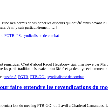
You Tube m’a permis de visionner les discours qui ont été tenus devant
rale. Je m’y suis particulièrement […]
oi
,
FGTB
,
PS
,
syndicalisme de combat
ait remarquer. C’est d’abord Raoul Hedebouw qui, interviewé par Martin
 les partis traditionnels avaient tout lâché et ça dérange évidemment »
c :
austérité
,
FGTB
,
PTB-GO!
,
syndicalisme de combat
pour faire entendre les revendications du mo
dental) lors du meeting PTB-GO! du 5 avril à Charleroi Camarades, Le