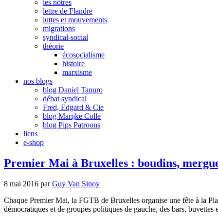
les nôtres
lettre de Flandre
luttes et mouvements
migrations
syndical-social
théorie
écosocialisme
histoire
marxisme
nos blogs
blog Daniel Tanuro
débat syndical
Fred, Edgard & Cie
blog Marijke Colle
blog Pips Patroons
liens
e-shop
Premier Mai à Bruxelles : boudins, mergu
8 mai 2016
par
Guy Van Sinoy
Chaque Premier Mai, la FGTB de Bruxelles organise une fête à la Place
démocratiques et de groupes politiques de gauche, des bars, buvettes e