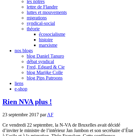
les nôtres
lettre de Flandre
luttes et mouvements
migrations
syndical-social
théorie
écosocialisme
histoire
marxisme
nos blogs
blog Daniel Tanuro
débat syndical
Fred, Edgard & Cie
blog Marijke Colle
blog Pips Patroons
liens
e-shop
Rien NVA plus !
23 septembre 2017
par
AF
Ce vendredi 22 septembre, la N-VA de Bruxelles avait décidé
d’inviter le ministre de l’intérieur Jan Jambon et son secrétaire d’État
à l’asile et à la migration, Théo Francken. Cette conférence