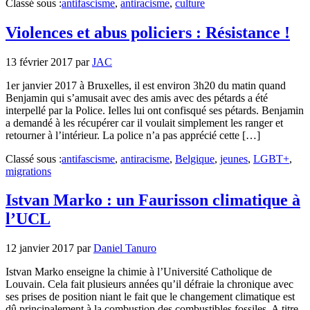
Classé sous :
antifascisme
,
antiracisme
,
culture
Violences et abus policiers : Résistance !
13 février 2017
par
JAC
1er janvier 2017 à Bruxelles, il est environ 3h20 du matin quand
Benjamin qui s’amusait avec des amis avec des pétards a été
interpellé par la Police. Ielles lui ont confisqué ses pétards. Benjamin
a demandé à les récupérer car il voulait simplement les ranger et
retourner à l’intérieur. La police n’a pas apprécié cette […]
Classé sous :
antifascisme
,
antiracisme
,
Belgique
,
jeunes
,
LGBT+
,
migrations
Istvan Marko : un Faurisson climatique à
l’UCL
12 janvier 2017
par
Daniel Tanuro
Istvan Marko enseigne la chimie à l’Université Catholique de
Louvain. Cela fait plusieurs années qu’il défraie la chronique avec
ses prises de position niant le fait que le changement climatique est
dû principalement à la combustion des combustibles fossiles. A titre