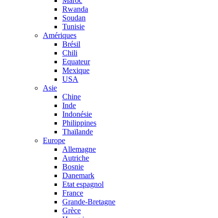
Maroc
Rwanda
Soudan
Tunisie
Amériques
Brésil
Chili
Equateur
Mexique
USA
Asie
Chine
Inde
Indonésie
Philippines
Thaïlande
Europe
Allemagne
Autriche
Bosnie
Danemark
Etat espagnol
France
Grande-Bretagne
Grèce