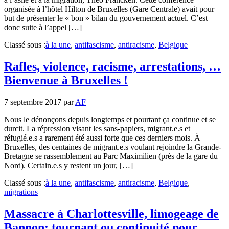
organisée à l’hôtel Hilton de Bruxelles (Gare Centrale) avait pour
but de présenter le « bon » bilan du gouvernement actuel. C’est
donc suite à l’appel […]
Classé sous :
à la une
,
antifascisme
,
antiracisme
,
Belgique
Rafles, violence, racisme, arrestations, …
Bienvenue à Bruxelles !
7 septembre 2017
par
AF
Nous le dénonçons depuis longtemps et pourtant ça continue et se
durcit. La répression visant les sans-papiers, migrant.e.s et
réfugié.e.s a rarement été aussi forte que ces derniers mois. À
Bruxelles, des centaines de migrant.e.s voulant rejoindre la Grande-
Bretagne se rassemblement au Parc Maximilien (près de la gare du
Nord). Certain.e.s y restent un jour, […]
Classé sous :
à la une
,
antifascisme
,
antiracisme
,
Belgique
,
migrations
Massacre à Charlottesville, limogeage de
Bannon: tournant ou continuité pour