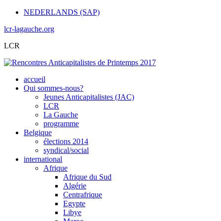
NEDERLANDS (SAP)
lcr-lagauche.org
LCR
accueil
Qui sommes-nous?
Jeunes Anticapitalistes (JAC)
LCR
La Gauche
programme
Belgique
élections 2014
syndical/social
international
Afrique
Afrique du Sud
Algérie
Centrafrique
Egypte
Libye