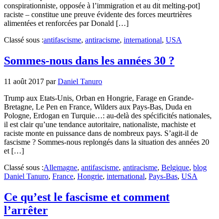
conspirationniste, opposée à l’immigration et au dit melting-pot]
raciste – constitue une preuve évidente des forces meurtrières
alimentées et renforcées par Donald […]
Classé sous :
antifascisme
,
antiracisme
,
international
,
USA
Sommes-nous dans les années 30 ?
11 août 2017
par
Daniel Tanuro
Trump aux Etats-Unis, Orban en Hongrie, Farage en Grande-
Bretagne, Le Pen en France, Wilders aux Pays-Bas, Duda en
Pologne, Erdogan en Turquie…: au-delà des spécificités nationales,
il est clair qu’une tendance autoritaire, nationaliste, machiste et
raciste monte en puissance dans de nombreux pays. S’agit-il de
fascisme ? Sommes-nous replongés dans la situation des années 20
et […]
Classé sous :
Allemagne
,
antifascisme
,
antiracisme
,
Belgique
,
blog
Daniel Tanuro
,
France
,
Hongrie
,
international
,
Pays-Bas
,
USA
Ce qu’est le fascisme et comment
l’arrêter