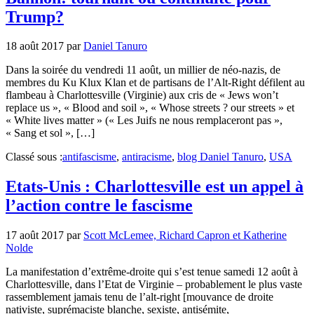
Trump?
18 août 2017
par
Daniel Tanuro
Dans la soirée du vendredi 11 août, un millier de néo-nazis, de
membres du Ku Klux Klan et de partisans de l’Alt-Right défilent au
flambeau à Charlottesville (Virginie) aux cris de « Jews won’t
replace us », « Blood and soil », « Whose streets ? our streets » et
« White lives matter » (« Les Juifs ne nous remplaceront pas »,
« Sang et sol », […]
Classé sous :
antifascisme
,
antiracisme
,
blog Daniel Tanuro
,
USA
Etats-Unis : Charlottesville est un appel à
l’action contre le fascisme
17 août 2017
par
Scott McLemee, Richard Capron et Katherine
Nolde
La manifestation d’extrême-droite qui s’est tenue samedi 12 août à
Charlottesville, dans l’Etat de Virginie – probablement le plus vaste
rassemblement jamais tenu de l’alt-right [mouvance de droite
nativiste, suprémaciste blanche, sexiste, antisémite,