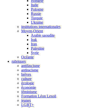
Hongrie
Italie
Pologne
Russie
Turquie
Ukraine
institutions internationales
Moyen-Orient
Arabie saoudite
Irak
Iran
Palestine
Syrie
Océanie
rubriques
antifascisme
antiracisme
brèves
culture
écologie
économie
féminisme
Formation Léon Lesoil
jeunes
LGBT+