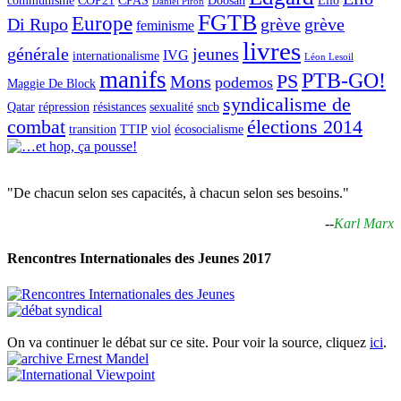
communisme
COP21
CPAS
Doosan
Elio
Daniel Piron
FGTB
Europe
Di Rupo
grève
grève
feminisme
livres
générale
jeunes
IVG
internationalisme
Léon Lesoil
manifs
PTB-GO!
PS
Mons
podemos
Maggie De Block
syndicalisme de
Qatar
répression
résistances
sexualité
sncb
combat
élections 2014
transition
TTIP
viol
écosocialisme
"De chacun selon ses capacités, à chacun selon ses besoins."
--
Karl Marx
Rencontres Internationales des Jeunes 2017
On va continuer le débat sur ce site. Pour voir la source, cliquez
ici
.