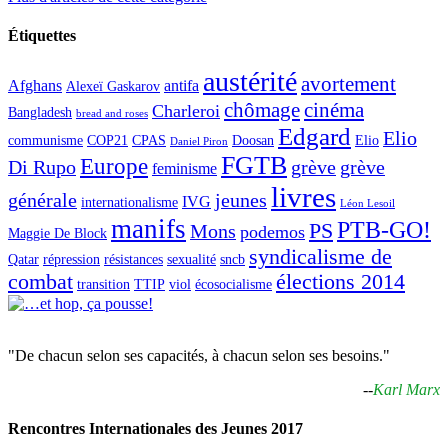
Étiquettes
austérité
avortement
Afghans
antifa
Alexeï Gaskarov
chômage
cinéma
Charleroi
Bangladesh
bread and roses
Edgard
Elio
communisme
COP21
CPAS
Doosan
Elio
Daniel Piron
FGTB
Europe
Di Rupo
grève
grève
feminisme
livres
générale
jeunes
IVG
internationalisme
Léon Lesoil
manifs
PTB-GO!
PS
Mons
podemos
Maggie De Block
syndicalisme de
Qatar
répression
résistances
sexualité
sncb
combat
élections 2014
transition
TTIP
viol
écosocialisme
"De chacun selon ses capacités, à chacun selon ses besoins."
--
Karl Marx
Rencontres Internationales des Jeunes 2017