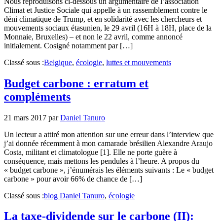
Nous reproduisons ci-dessous un argumentaire de l’association
Climat et Justice Sociale qui appelle à un rassemblement contre le
déni climatique de Trump, et en solidarité avec les chercheurs et
mouvements sociaux étasunien, le 29 avril (16H à 18H, place de la
Monnaie, Bruxelles) – et non le 22 avril, comme annoncé
initialement. Cosigné notamment par […]
Classé sous :
Belgique
,
écologie
,
luttes et mouvements
Budget carbone : erratum et
compléments
21 mars 2017
par
Daniel Tanuro
Un lecteur a attiré mon attention sur une erreur dans l’interview que
j’ai donnée récemment à mon camarade brésilien Alexandre Araujo
Costa, militant et climatologue [1]. Elle ne porte guère à
conséquence, mais mettons les pendules à l’heure. A propos du
« budget carbone », j’énumérais les éléments suivants : Le « budget
carbone » pour avoir 66% de chance de […]
Classé sous :
blog Daniel Tanuro
,
écologie
La taxe-dividende sur le carbone (II):