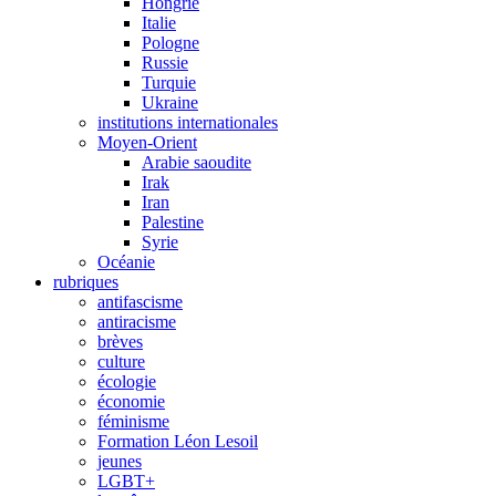
Hongrie
Italie
Pologne
Russie
Turquie
Ukraine
institutions internationales
Moyen-Orient
Arabie saoudite
Irak
Iran
Palestine
Syrie
Océanie
rubriques
antifascisme
antiracisme
brèves
culture
écologie
économie
féminisme
Formation Léon Lesoil
jeunes
LGBT+