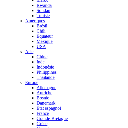
Maroc
Rwanda
Soudan
Tunisie
Amériques
Brésil
Chili
Equateur
Mexique
USA
Asie
Chine
Inde
Indonésie
Philippines
Thaïlande
Europe
Allemagne
Autriche
Bosnie
Danemark
Etat espagnol
France
Grande-Bretagne
Grèce