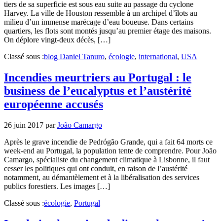
tiers de sa superficie est sous eau suite au passage du cyclone
Harvey. La ville de Houston ressemble à un archipel d’îlots au
milieu d’un immense marécage d’eau boueuse. Dans certains
quartiers, les flots sont montés jusqu’au premier étage des maisons.
On déplore vingt-deux décès, […]
Classé sous :
blog Daniel Tanuro
,
écologie
,
international
,
USA
Incendies meurtriers au Portugal : le
business de l’eucalyptus et l’austérité
européenne accusés
26 juin 2017
par
João Camargo
Après le grave incendie de Pedrógão Grande, qui a fait 64 morts ce
week-end au Portugal, la population tente de comprendre. Pour João
Camargo, spécialiste du changement climatique à Lisbonne, il faut
cesser les politiques qui ont conduit, en raison de l’austérité
notamment, au démantèlement et à la libéralisation des services
publics forestiers. Les images […]
Classé sous :
écologie
,
Portugal