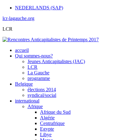
NEDERLANDS (SAP)
lcr-lagauche.org
LCR
accueil
Qui sommes-nous?
Jeunes Anticapitalistes (JAC)
LCR
La Gauche
programme
Belgique
élections 2014
syndical/social
international
Afrique
Afrique du Sud
Algérie
Centrafrique
Egypte
Libye