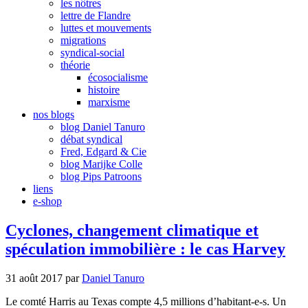
les nôtres
lettre de Flandre
luttes et mouvements
migrations
syndical-social
théorie
écosocialisme
histoire
marxisme
nos blogs
blog Daniel Tanuro
débat syndical
Fred, Edgard & Cie
blog Marijke Colle
blog Pips Patroons
liens
e-shop
Cyclones, changement climatique et
spéculation immobilière : le cas Harvey
31 août 2017
par
Daniel Tanuro
Le comté Harris au Texas compte 4,5 millions d’habitant-e-s. Un