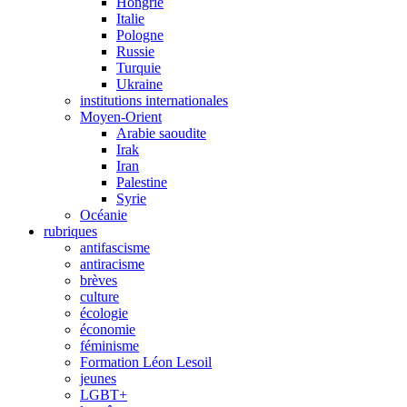
Hongrie
Italie
Pologne
Russie
Turquie
Ukraine
institutions internationales
Moyen-Orient
Arabie saoudite
Irak
Iran
Palestine
Syrie
Océanie
rubriques
antifascisme
antiracisme
brèves
culture
écologie
économie
féminisme
Formation Léon Lesoil
jeunes
LGBT+