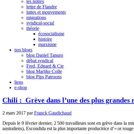
les nôtres
lettre de Flandre
luttes et mouvements
migrations
syndical-social
théorie
écosocialisme
histoire
marxisme
nos blogs
blog Daniel Tanuro
débat syndical
Fred, Edgard & Cie
blog Marijke Colle
blog Pips Patroons
liens
e-shop
Chili : Grève dans l’une des plus grandes
2 mars 2017
par
Franck Gaudichaud
Depuis le 9 février dernier, 2 500 travailleurs sont en grève dans la 
australiens), Escondida est la plus importante productrice d’« or rouge