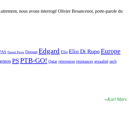
s Autrement, nous avons interrogé Olivier Besancenot, porte-parole du
Edgard
Europe
Elio Di Rupo
PAS
Doosan
Elio
Daniel Piron
PTB-GO!
PS
demos
Qatar
répression
résistances
sexualité
sncb
--
Karl Marx