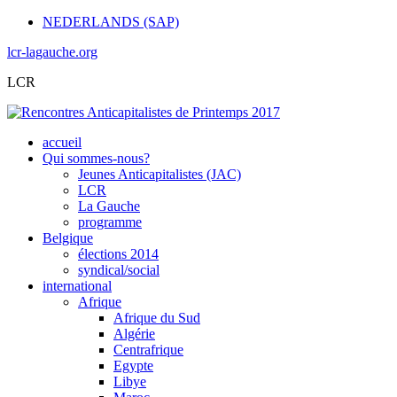
NEDERLANDS (SAP)
lcr-lagauche.org
LCR
accueil
Qui sommes-nous?
Jeunes Anticapitalistes (JAC)
LCR
La Gauche
programme
Belgique
élections 2014
syndical/social
international
Afrique
Afrique du Sud
Algérie
Centrafrique
Egypte
Libye