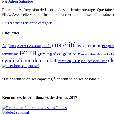
Par
Julien Salingue
Entretien. À l’occasion de la sortie de son dernier ouvrage, Que faire
NPA. Avec cette « contre-histoire de la révolution russe », tu te situ
Plus d'articles de cette catégorie
Étiquettes
austérité
avortement
Afghans
antifa
Alexeï Gaskarov
Banglad
FGTB
grève
grève générale
feminisme
IV
internationalisme
syndicalisme de combat
él
transition
TTIP
viol
écosocialisme
"De chacun selon ses capacités, à chacun selon ses besoins."
Rencontres Internationales des Jeunes 2017