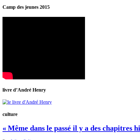
Camp des jeunes 2015
livre d’André Henry
culture
« Même dans le passé il y a des chapitres h