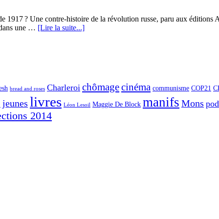
 de 1917 ? Une contre-histoire de la révolution russe, paru aux édition
es dans une …
[Lire la suite...]
chômage
cinéma
Charleroi
esh
communisme
COP21
C
bread and roses
livres
manifs
jeunes
Mons
po
G
Maggie De Block
Léon Lesoil
ections 2014