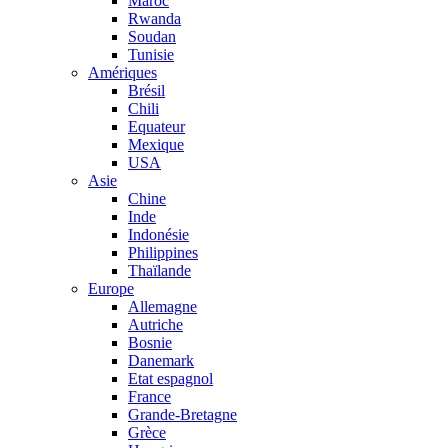
Maroc
Rwanda
Soudan
Tunisie
Amériques
Brésil
Chili
Equateur
Mexique
USA
Asie
Chine
Inde
Indonésie
Philippines
Thaïlande
Europe
Allemagne
Autriche
Bosnie
Danemark
Etat espagnol
France
Grande-Bretagne
Grèce