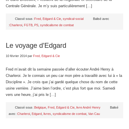
Centrale Générale. Je m’y suis particulièrement […]
Classé sous :
Fred, Edgard & Cie
,
syndical-social
Balisé avec
:
Charleroi
,
FGTB
,
PS
,
syndicalisme de combat
Le voyage d’Edgard
10 février 2014
par
Fred, Edgard & Cie
Fred m’avait dit la semaine passée d’aller écouter André Henry à
Charleroi. Je le connais un peu car mon père a travaillé avec lui à « la
Discipline ». Je crois que j’ai gardé quelque chose du nom de cette
usine verrière. J’aime bien l’ordre, c’est plus fort que moi. Samedi
vers une heure, j’ai pris le […]
Classé sous :
Belgique
,
Fred, Edgard & Cie
,
livre André Henry
Balisé
avec :
Charleroi
,
Edgard
,
livres
,
syndicalisme de combat
,
Van Cau