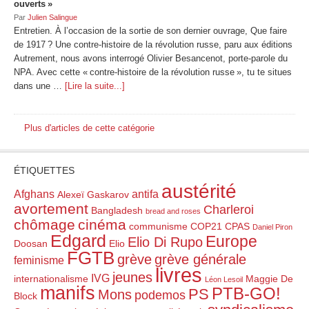
ouverts »
Par
Julien Salingue
Entretien. À l’occasion de la sortie de son dernier ouvrage, Que faire
de 1917 ? Une contre-histoire de la révolution russe, paru aux éditions
Autrement, nous avons interrogé Olivier Besancenot, porte-parole du
NPA. Avec cette « contre-histoire de la révolution russe », tu te situes
dans une …
[Lire la suite...]
Plus d'articles de cette catégorie
ÉTIQUETTES
austérité
Afghans
antifa
Alexeï Gaskarov
avortement
Charleroi
Bangladesh
bread and roses
chômage
cinéma
communisme
COP21
CPAS
Daniel Piron
Edgard
Europe
Elio Di Rupo
Doosan
Elio
FGTB
grève
grève générale
feminisme
livres
jeunes
IVG
internationalisme
Maggie De
Léon Lesoil
manifs
PTB-GO!
PS
Mons
podemos
Block