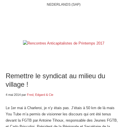
NEDERLANDS (SAP)
ACCUEIL
QUI SOMMES-NOUS?
BELGIQUE
INTERNATIONAL
RUBRIQUES
NOS BLOGS
LIENS
E-SHOP
Remettre le syndicat au milieu du
village !
4 mai 2014
par
Fred, Edgard & Cie
Le 1er mai à Charleroi, je n’y étais pas. J’étais à 50 km de là mais
You Tube m’a permis de visionner les discours qui ont été tenus
devant la FGTB par Antoine Tihoux, responsable des Jeunes FGTB,
et Carlo Briscolini, Président de la Régionale et Secrétaire de la