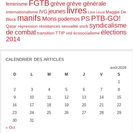
FGTB
grève
grève générale
feminisme
livres
jeunes
IVG
internationalisme
Maggie De
Léon Lesoil
manifs
PTB-GO!
PS
Mons
podemos
Block
syndicalisme
Qatar
répression
résistances
sexualité
sncb
de combat
élections
transition
TTIP
viol
écosocialisme
2014
CALENDRIER DES ARTICLES
août 2026
D
L
M
M
J
V
S
1
2
3
4
5
6
7
8
9
10
11
12
13
14
15
16
17
18
19
20
21
22
23
24
25
26
27
28
29
30
31
« Oct