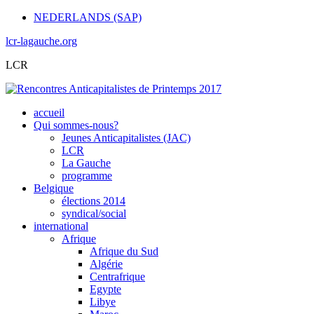
NEDERLANDS (SAP)
lcr-lagauche.org
LCR
accueil
Qui sommes-nous?
Jeunes Anticapitalistes (JAC)
LCR
La Gauche
programme
Belgique
élections 2014
syndical/social
international
Afrique
Afrique du Sud
Algérie
Centrafrique
Egypte
Libye