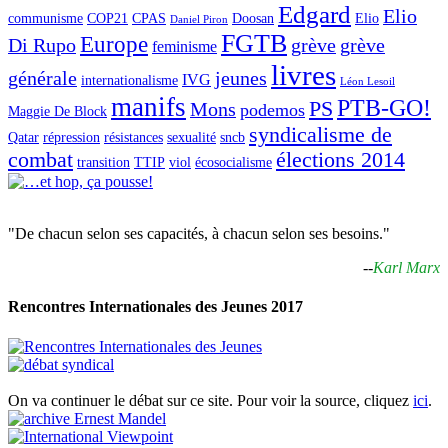
Edgard
Elio
communisme
COP21
CPAS
Doosan
Elio
Daniel Piron
FGTB
Europe
Di Rupo
grève
grève
feminisme
livres
générale
jeunes
IVG
internationalisme
Léon Lesoil
manifs
PTB-GO!
PS
Mons
podemos
Maggie De Block
syndicalisme de
Qatar
répression
résistances
sexualité
sncb
combat
élections 2014
transition
TTIP
viol
écosocialisme
"De chacun selon ses capacités, à chacun selon ses besoins."
--
Karl Marx
Rencontres Internationales des Jeunes 2017
On va continuer le débat sur ce site. Pour voir la source, cliquez
ici
.