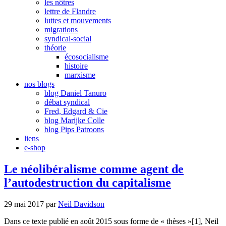
les nôtres
lettre de Flandre
luttes et mouvements
migrations
syndical-social
théorie
écosocialisme
histoire
marxisme
nos blogs
blog Daniel Tanuro
débat syndical
Fred, Edgard & Cie
blog Marijke Colle
blog Pips Patroons
liens
e-shop
Le néolibéralisme comme agent de
l’autodestruction du capitalisme
29 mai 2017
par
Neil Davidson
Dans ce texte publié en août 2015 sous forme de « thèses »[1], Neil