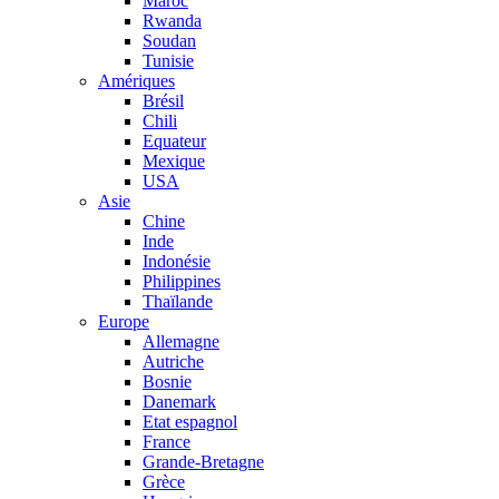
Maroc
Rwanda
Soudan
Tunisie
Amériques
Brésil
Chili
Equateur
Mexique
USA
Asie
Chine
Inde
Indonésie
Philippines
Thaïlande
Europe
Allemagne
Autriche
Bosnie
Danemark
Etat espagnol
France
Grande-Bretagne
Grèce