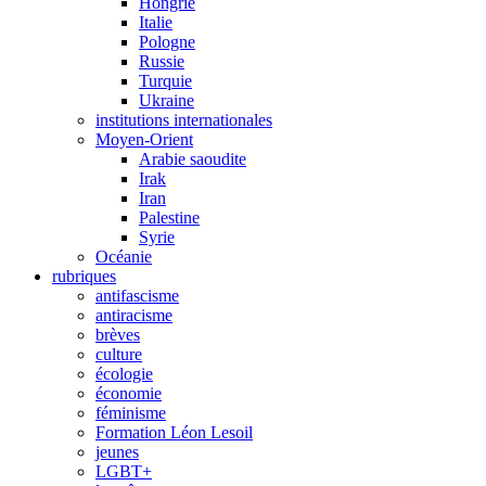
Hongrie
Italie
Pologne
Russie
Turquie
Ukraine
institutions internationales
Moyen-Orient
Arabie saoudite
Irak
Iran
Palestine
Syrie
Océanie
rubriques
antifascisme
antiracisme
brèves
culture
écologie
économie
féminisme
Formation Léon Lesoil
jeunes
LGBT+