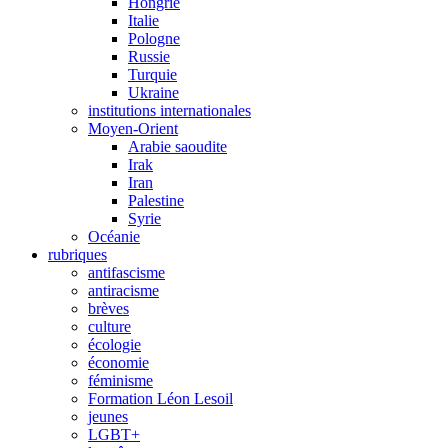
Hongrie
Italie
Pologne
Russie
Turquie
Ukraine
institutions internationales
Moyen-Orient
Arabie saoudite
Irak
Iran
Palestine
Syrie
Océanie
rubriques
antifascisme
antiracisme
brèves
culture
écologie
économie
féminisme
Formation Léon Lesoil
jeunes
LGBT+