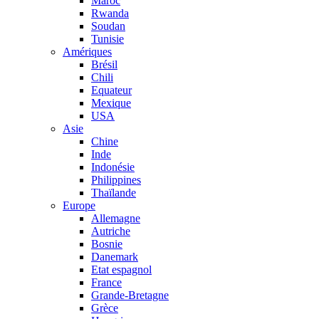
Maroc
Rwanda
Soudan
Tunisie
Amériques
Brésil
Chili
Equateur
Mexique
USA
Asie
Chine
Inde
Indonésie
Philippines
Thaïlande
Europe
Allemagne
Autriche
Bosnie
Danemark
Etat espagnol
France
Grande-Bretagne
Grèce