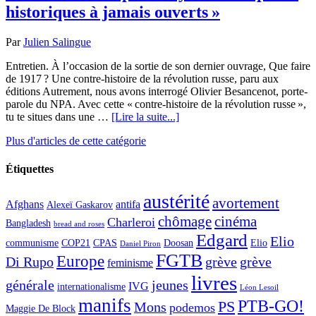
historiques à jamais ouverts »
Par
Julien Salingue
Entretien. À l’occasion de la sortie de son dernier ouvrage, Que faire
de 1917 ? Une contre-histoire de la révolution russe, paru aux
éditions Autrement, nous avons interrogé Olivier Besancenot, porte-
parole du NPA. Avec cette « contre-histoire de la révolution russe »,
tu te situes dans une …
[Lire la suite...]
Plus d'articles de cette catégorie
Étiquettes
austérité
avortement
Afghans
antifa
Alexeï Gaskarov
chômage
cinéma
Charleroi
Bangladesh
bread and roses
Edgard
Elio
communisme
COP21
CPAS
Doosan
Elio
Daniel Piron
FGTB
Europe
Di Rupo
grève
grève
feminisme
livres
générale
jeunes
IVG
internationalisme
Léon Lesoil
manifs
PTB-GO!
PS
Mons
podemos
Maggie De Block