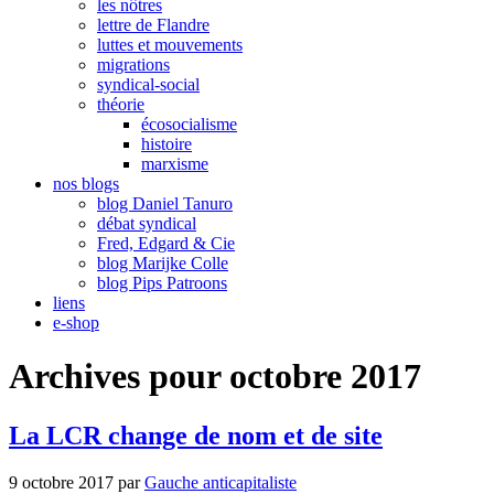
les nôtres
lettre de Flandre
luttes et mouvements
migrations
syndical-social
théorie
écosocialisme
histoire
marxisme
nos blogs
blog Daniel Tanuro
débat syndical
Fred, Edgard & Cie
blog Marijke Colle
blog Pips Patroons
liens
e-shop
Archives pour octobre 2017
La LCR change de nom et de site
9 octobre 2017
par
Gauche anticapitaliste