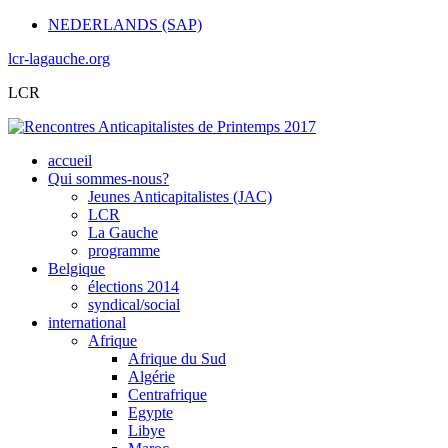
NEDERLANDS (SAP)
lcr-lagauche.org
LCR
accueil
Qui sommes-nous?
Jeunes Anticapitalistes (JAC)
LCR
La Gauche
programme
Belgique
élections 2014
syndical/social
international
Afrique
Afrique du Sud
Algérie
Centrafrique
Egypte
Libye