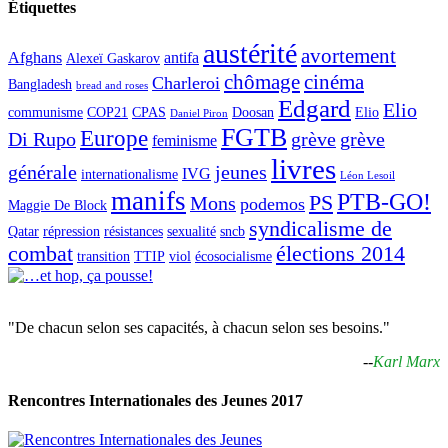
Étiquettes
austérité
avortement
Afghans
antifa
Alexeï Gaskarov
chômage
cinéma
Charleroi
Bangladesh
bread and roses
Edgard
Elio
communisme
COP21
CPAS
Doosan
Elio
Daniel Piron
FGTB
Europe
Di Rupo
grève
grève
feminisme
livres
générale
jeunes
IVG
internationalisme
Léon Lesoil
manifs
PTB-GO!
PS
Mons
podemos
Maggie De Block
syndicalisme de
Qatar
répression
résistances
sexualité
sncb
combat
élections 2014
transition
TTIP
viol
écosocialisme
"De chacun selon ses capacités, à chacun selon ses besoins."
--
Karl Marx
Rencontres Internationales des Jeunes 2017