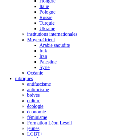
Hongrie
Italie
Pologne
Russie
Turquie
Ukraine
institutions internationales
Moyen-Orient
Arabie saoudite
Irak
Iran
Palestine
Syrie
Océanie
rubriques
antifascisme
antiracisme
brèves
culture
écologie
économie
féminisme
Formation Léon Lesoil
jeunes
LGBT+