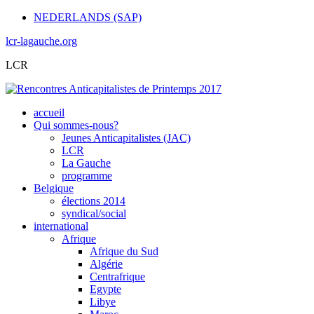
NEDERLANDS (SAP)
lcr-lagauche.org
LCR
accueil
Qui sommes-nous?
Jeunes Anticapitalistes (JAC)
LCR
La Gauche
programme
Belgique
élections 2014
syndical/social
international
Afrique
Afrique du Sud
Algérie
Centrafrique
Egypte
Libye