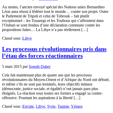
Au moins, l’ancien envoyé spécial des Nations unies Bernardino
Léon aura réussi à fédérer tout le monde… contre son projet. Outre
le Parlement de Tripoli et celui de Tobrouk – fait plutôt
exceptionnel – les Touaregs et les Toubous qui s’affrontent dans
l’Oubari se sont fendus d’une déclaration commune contre les
propositions faites… La Libye n’a pas réellement […]
Classé sous :
Libye
Les processus révolutionnaires pris dans
l’étau des forces réactionnaires
5 mars 2015
par
Joseph Daher
Cela fait maintenant plus de quatre ans que les processus
révolutionnaires du Moyen-Orient et d’Afrique du Nord ont débuté,
et même s’ils ne sont pas terminés, leurs objectifs initiaux
(démocratie, justice sociale, et égalité) n’ont jamais paru plus
éloignés. La réaction sous toutes ses formes a engagé sa contre-
offensive. Pourtant les aspirations à la liberté […]
Classé sous :
Egypte
,
Libye
,
Syrie
,
Tunisie
,
Yémen