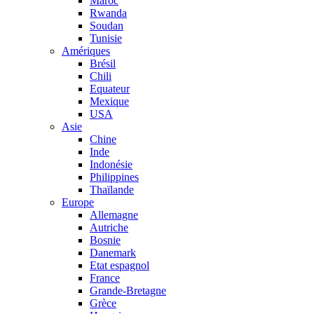
Maroc
Rwanda
Soudan
Tunisie
Amériques
Brésil
Chili
Equateur
Mexique
USA
Asie
Chine
Inde
Indonésie
Philippines
Thaïlande
Europe
Allemagne
Autriche
Bosnie
Danemark
Etat espagnol
France
Grande-Bretagne
Grèce