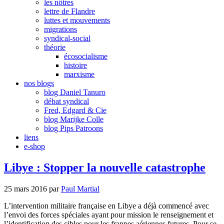
les nôtres
lettre de Flandre
luttes et mouvements
migrations
syndical-social
théorie
écosocialisme
histoire
marxisme
nos blogs
blog Daniel Tanuro
débat syndical
Fred, Edgard & Cie
blog Marijke Colle
blog Pips Patroons
liens
e-shop
Libye : Stopper la nouvelle catastrophe
25 mars 2016
par
Paul Martial
L’intervention militaire française en Libye a déjà commencé avec
l’envoi des forces spéciales ayant pour mission le renseignement et
l’identification des cibles pour les frappes aériennes futures. Pour se