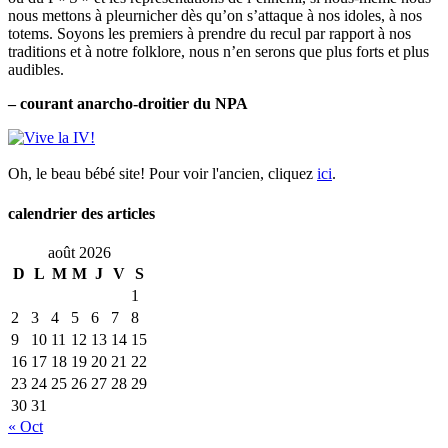
nous mettons à pleurnicher dès qu’on s’attaque à nos idoles, à nos
totems. Soyons les premiers à prendre du recul par rapport à nos
traditions et à notre folklore, nous n’en serons que plus forts et plus
audibles.
– courant anarcho-droitier du NPA
Oh, le beau bébé site! Pour voir l'ancien, cliquez
ici
.
calendrier des articles
août 2026
D
L
M
M
J
V
S
1
2
3
4
5
6
7
8
9
10
11
12
13
14
15
16
17
18
19
20
21
22
23
24
25
26
27
28
29
30
31
« Oct