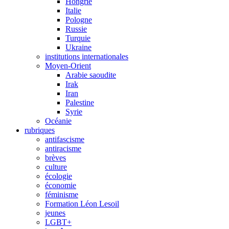
Hongrie
Italie
Pologne
Russie
Turquie
Ukraine
institutions internationales
Moyen-Orient
Arabie saoudite
Irak
Iran
Palestine
Syrie
Océanie
rubriques
antifascisme
antiracisme
brèves
culture
écologie
économie
féminisme
Formation Léon Lesoil
jeunes
LGBT+