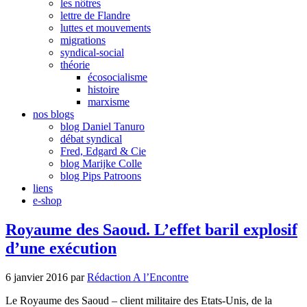
les nôtres
lettre de Flandre
luttes et mouvements
migrations
syndical-social
théorie
écosocialisme
histoire
marxisme
nos blogs
blog Daniel Tanuro
débat syndical
Fred, Edgard & Cie
blog Marijke Colle
blog Pips Patroons
liens
e-shop
Royaume des Saoud. L’effet baril explosif
d’une exécution
6 janvier 2016
par
Rédaction A l’Encontre
Le Royaume des Saoud – client militaire des Etats-Unis, de la