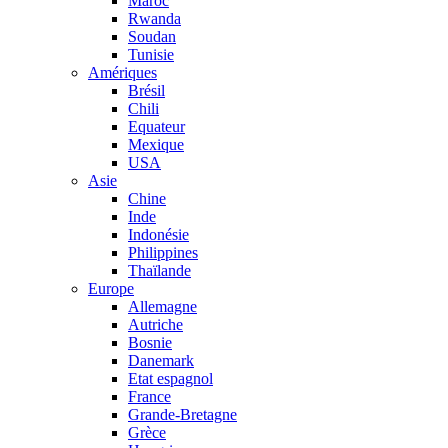
Maroc
Rwanda
Soudan
Tunisie
Amériques
Brésil
Chili
Equateur
Mexique
USA
Asie
Chine
Inde
Indonésie
Philippines
Thaïlande
Europe
Allemagne
Autriche
Bosnie
Danemark
Etat espagnol
France
Grande-Bretagne
Grèce