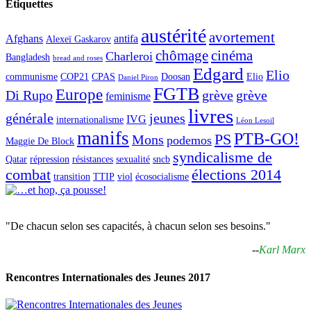
Étiquettes
austérité
avortement
Afghans
antifa
Alexeï Gaskarov
chômage
cinéma
Charleroi
Bangladesh
bread and roses
Edgard
Elio
communisme
COP21
CPAS
Doosan
Elio
Daniel Piron
FGTB
Europe
Di Rupo
grève
grève
feminisme
livres
générale
jeunes
IVG
internationalisme
Léon Lesoil
manifs
PTB-GO!
PS
Mons
podemos
Maggie De Block
syndicalisme de
Qatar
répression
résistances
sexualité
sncb
combat
élections 2014
transition
TTIP
viol
écosocialisme
"De chacun selon ses capacités, à chacun selon ses besoins."
--
Karl Marx
Rencontres Internationales des Jeunes 2017