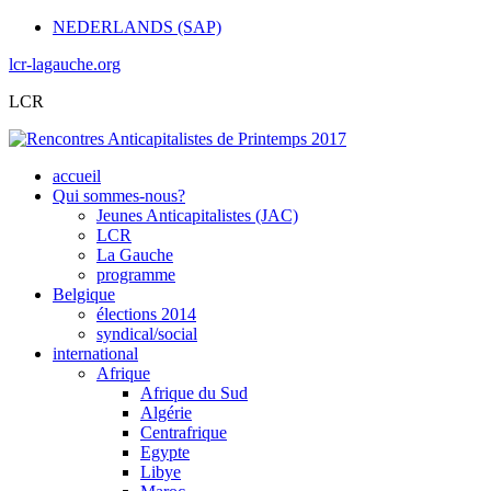
NEDERLANDS (SAP)
lcr-lagauche.org
LCR
accueil
Qui sommes-nous?
Jeunes Anticapitalistes (JAC)
LCR
La Gauche
programme
Belgique
élections 2014
syndical/social
international
Afrique
Afrique du Sud
Algérie
Centrafrique
Egypte
Libye