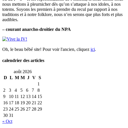
nous mettons à pleurnicher dès qu’on s’attaque à nos idoles, à nos
totems. Soyons les premiers à prendre du recul par rapport à nos
traditions et à notre folklore, nous n’en serons que plus forts et plus
audibles.
– courant anarcho-droitier du NPA
Oh, le beau bébé site! Pour voir l'ancien, cliquez
ici
.
calendrier des articles
août 2026
D
L
M
M
J
V
S
1
2
3
4
5
6
7
8
9
10
11
12
13
14
15
16
17
18
19
20
21
22
23
24
25
26
27
28
29
30
31
« Oct