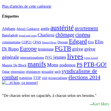
Plus d'articles de cette catégorie
Étiquettes
austérité
avortement
Afghans
antifa
Alexeï Gaskarov
chômage
cinéma
Charleroi
Bangladesh
bread and roses
Edgard
Elio
communisme
COP21
CPAS
Doosan
Elio
Daniel Piron
FGTB
Europe
Di Rupo
grève
grève
feminisme
livres
générale
jeunes
IVG
internationalisme
Léon Lesoil
manifs
PTB-GO!
PS
Mons
podemos
Maggie De Block
syndicalisme de
Qatar
répression
résistances
sexualité
sncb
combat
élections 2014
transition
TTIP
viol
écosocialisme
"De chacun selon ses capacités, à chacun selon ses besoins."
--
Karl Marx