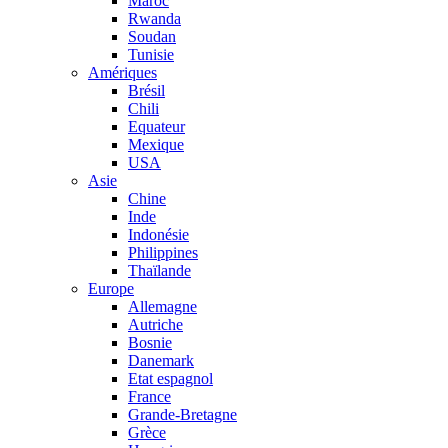
Maroc
Rwanda
Soudan
Tunisie
Amériques
Brésil
Chili
Equateur
Mexique
USA
Asie
Chine
Inde
Indonésie
Philippines
Thaïlande
Europe
Allemagne
Autriche
Bosnie
Danemark
Etat espagnol
France
Grande-Bretagne
Grèce