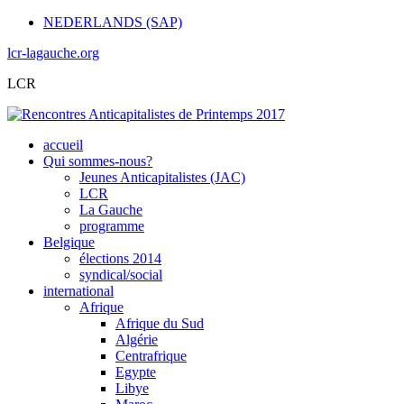
NEDERLANDS (SAP)
lcr-lagauche.org
LCR
accueil
Qui sommes-nous?
Jeunes Anticapitalistes (JAC)
LCR
La Gauche
programme
Belgique
élections 2014
syndical/social
international
Afrique
Afrique du Sud
Algérie
Centrafrique
Egypte
Libye