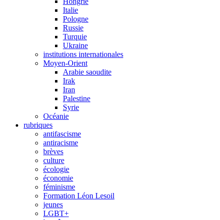
Hongrie
Italie
Pologne
Russie
Turquie
Ukraine
institutions internationales
Moyen-Orient
Arabie saoudite
Irak
Iran
Palestine
Syrie
Océanie
rubriques
antifascisme
antiracisme
brèves
culture
écologie
économie
féminisme
Formation Léon Lesoil
jeunes
LGBT+