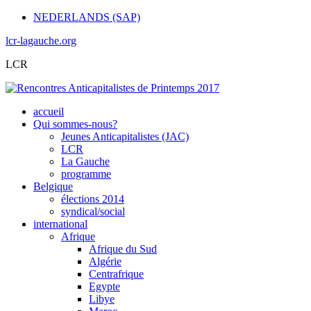
NEDERLANDS (SAP)
lcr-lagauche.org
LCR
accueil
Qui sommes-nous?
Jeunes Anticapitalistes (JAC)
LCR
La Gauche
programme
Belgique
élections 2014
syndical/social
international
Afrique
Afrique du Sud
Algérie
Centrafrique
Egypte
Libye