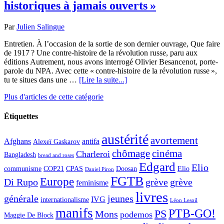
historiques à jamais ouverts »
Par
Julien Salingue
Entretien. À l’occasion de la sortie de son dernier ouvrage, Que faire
de 1917 ? Une contre-histoire de la révolution russe, paru aux
éditions Autrement, nous avons interrogé Olivier Besancenot, porte-
parole du NPA. Avec cette « contre-histoire de la révolution russe »,
tu te situes dans une …
[Lire la suite...]
Plus d'articles de cette catégorie
Étiquettes
austérité
avortement
Afghans
antifa
Alexeï Gaskarov
chômage
cinéma
Charleroi
Bangladesh
bread and roses
Edgard
Elio
communisme
COP21
CPAS
Doosan
Elio
Daniel Piron
FGTB
Europe
Di Rupo
grève
grève
feminisme
livres
générale
jeunes
IVG
internationalisme
Léon Lesoil
manifs
PTB-GO!
PS
Mons
podemos
Maggie De Block