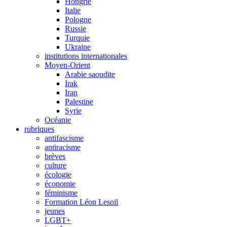
Hongrie
Italie
Pologne
Russie
Turquie
Ukraine
institutions internationales
Moyen-Orient
Arabie saoudite
Irak
Iran
Palestine
Syrie
Océanie
rubriques
antifascisme
antiracisme
brèves
culture
écologie
économie
féminisme
Formation Léon Lesoil
jeunes
LGBT+