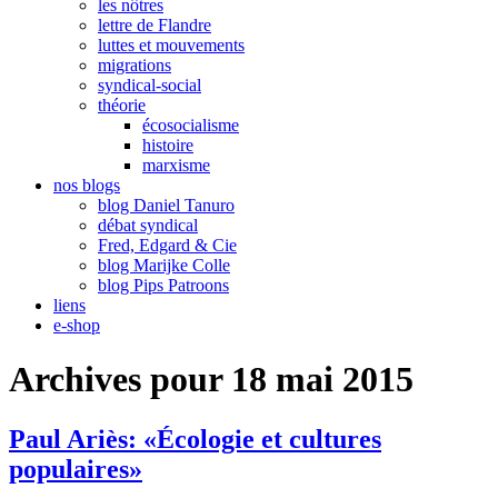
les nôtres
lettre de Flandre
luttes et mouvements
migrations
syndical-social
théorie
écosocialisme
histoire
marxisme
nos blogs
blog Daniel Tanuro
débat syndical
Fred, Edgard & Cie
blog Marijke Colle
blog Pips Patroons
liens
e-shop
Archives pour 18 mai 2015
Paul Ariès: «Écologie et cultures
populaires»