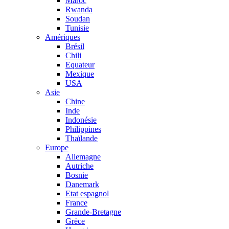
Maroc
Rwanda
Soudan
Tunisie
Amériques
Brésil
Chili
Equateur
Mexique
USA
Asie
Chine
Inde
Indonésie
Philippines
Thaïlande
Europe
Allemagne
Autriche
Bosnie
Danemark
Etat espagnol
France
Grande-Bretagne
Grèce