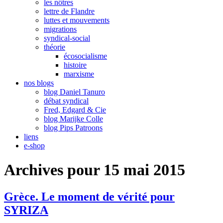
les nôtres
lettre de Flandre
luttes et mouvements
migrations
syndical-social
théorie
écosocialisme
histoire
marxisme
nos blogs
blog Daniel Tanuro
débat syndical
Fred, Edgard & Cie
blog Marijke Colle
blog Pips Patroons
liens
e-shop
Archives pour 15 mai 2015
Grèce. Le moment de vérité pour
SYRIZA