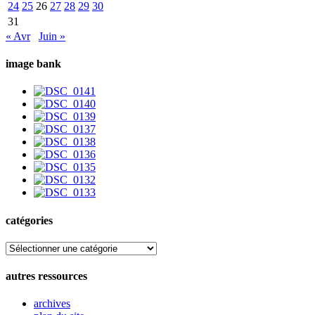
24
25
26
27
28
29
30
31
« Avr
Juin »
image bank
catégories
catégories
autres ressources
archives