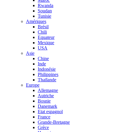
Maroc
Rwanda
Soudan
Tunisie
Amériques
Brésil
Chili
Equateur
Mexique
USA
Asie
Chine
Inde
Indonésie
Philippines
Thaïlande
Europe
Allemagne
Autriche
Bosnie
Danemark
Etat espagnol
France
Grande-Bretagne
Grèce