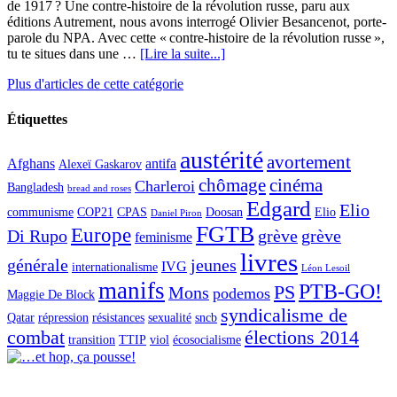
de 1917 ? Une contre-histoire de la révolution russe, paru aux
éditions Autrement, nous avons interrogé Olivier Besancenot, porte-
parole du NPA. Avec cette « contre-histoire de la révolution russe »,
tu te situes dans une …
[Lire la suite...]
Plus d'articles de cette catégorie
Étiquettes
austérité
avortement
Afghans
antifa
Alexeï Gaskarov
chômage
cinéma
Charleroi
Bangladesh
bread and roses
Edgard
Elio
communisme
COP21
CPAS
Doosan
Elio
Daniel Piron
FGTB
Europe
Di Rupo
grève
grève
feminisme
livres
générale
jeunes
IVG
internationalisme
Léon Lesoil
manifs
PTB-GO!
PS
Mons
podemos
Maggie De Block
syndicalisme de
Qatar
répression
résistances
sexualité
sncb
combat
élections 2014
transition
TTIP
viol
écosocialisme