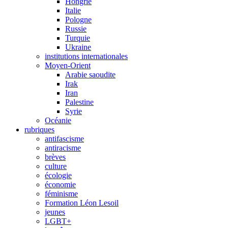
Hongrie
Italie
Pologne
Russie
Turquie
Ukraine
institutions internationales
Moyen-Orient
Arabie saoudite
Irak
Iran
Palestine
Syrie
Océanie
rubriques
antifascisme
antiracisme
brèves
culture
écologie
économie
féminisme
Formation Léon Lesoil
jeunes
LGBT+