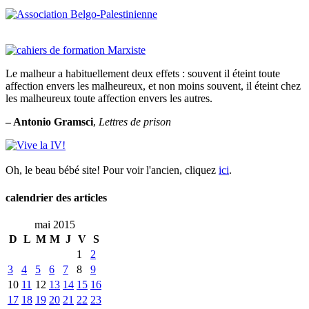
Le malheur a habituellement deux effets : souvent il éteint toute
affection envers les malheureux, et non moins souvent, il éteint chez
les malheureux toute affection envers les autres.
– Antonio Gramsci
,
Lettres de prison
Oh, le beau bébé site! Pour voir l'ancien, cliquez
ici
.
calendrier des articles
mai 2015
D
L
M
M
J
V
S
1
2
3
4
5
6
7
8
9
10
11
12
13
14
15
16
17
18
19
20
21
22
23