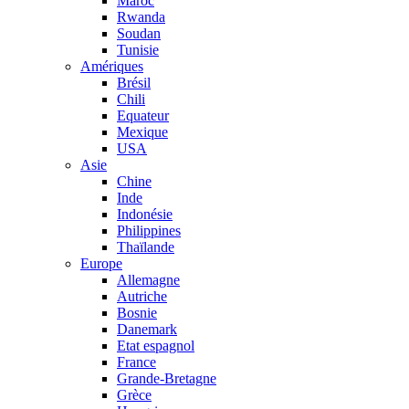
Maroc
Rwanda
Soudan
Tunisie
Amériques
Brésil
Chili
Equateur
Mexique
USA
Asie
Chine
Inde
Indonésie
Philippines
Thaïlande
Europe
Allemagne
Autriche
Bosnie
Danemark
Etat espagnol
France
Grande-Bretagne
Grèce