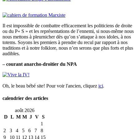
Il est impossible de combattre efficacement les politiciens de droite
ou du P« S » et les représentations de l’ennemi, si nous-même nous
nous mettons à pleurnicher dès qu’on s’attaque à nos idoles, à nos
totems. Soyons les premiers à prendre du recul par rapport à nos
traditions et à notre folklore, nous n’en serons que plus forts et plus
audibles.
– courant anarcho-droitier du NPA
Oh, le beau bébé site! Pour voir l'ancien, cliquez
ici
.
calendrier des articles
août 2026
D
L
M
M
J
V
S
1
2
3
4
5
6
7
8
9
10
11
12
13
14
15