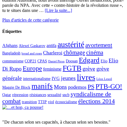
éditions Autrement, nous avons interrogé Olivier Besancenot, porte-
parole du NPA. Avec cette « contre-histoire de la révolution russe »,
tu te situes dans une …
[Lire la suite...]
Plus d'articles de cette catégorie
Étiquettes
austérité
avortement
Afghans
antifa
Alexeï Gaskarov
chômage
cinéma
Charleroi
Bangladesh
bread and roses
Edgard
Elio
communisme
COP21
CPAS
Doosan
Elio
Daniel Piron
FGTB
Europe
Di Rupo
grève
grève
feminisme
livres
générale
jeunes
IVG
internationalisme
Léon Lesoil
manifs
PTB-GO!
PS
Mons
podemos
Maggie De Block
syndicalisme de
Qatar
répression
résistances
sexualité
sncb
combat
élections 2014
transition
TTIP
viol
écosocialisme
"De chacun selon ses capacités, à chacun selon ses besoins."