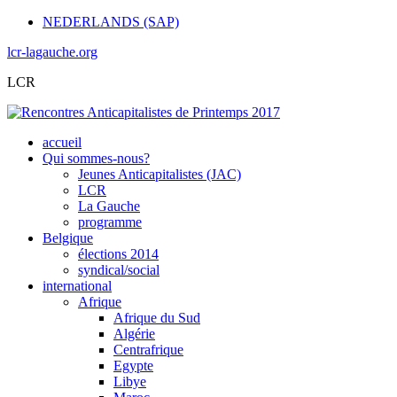
NEDERLANDS (SAP)
lcr-lagauche.org
LCR
accueil
Qui sommes-nous?
Jeunes Anticapitalistes (JAC)
LCR
La Gauche
programme
Belgique
élections 2014
syndical/social
international
Afrique
Afrique du Sud
Algérie
Centrafrique
Egypte
Libye