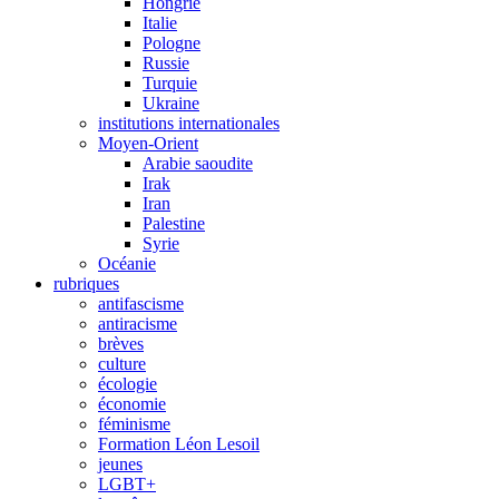
Hongrie
Italie
Pologne
Russie
Turquie
Ukraine
institutions internationales
Moyen-Orient
Arabie saoudite
Irak
Iran
Palestine
Syrie
Océanie
rubriques
antifascisme
antiracisme
brèves
culture
écologie
économie
féminisme
Formation Léon Lesoil
jeunes
LGBT+