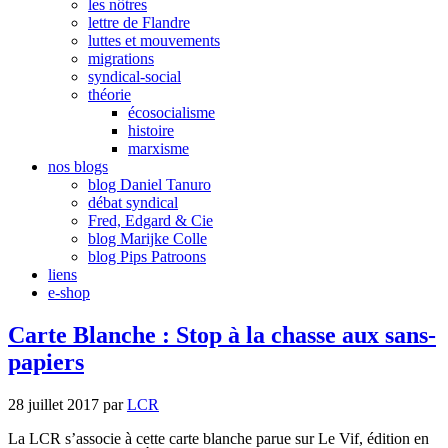
les nôtres
lettre de Flandre
luttes et mouvements
migrations
syndical-social
théorie
écosocialisme
histoire
marxisme
nos blogs
blog Daniel Tanuro
débat syndical
Fred, Edgard & Cie
blog Marijke Colle
blog Pips Patroons
liens
e-shop
Carte Blanche : Stop à la chasse aux sans-
papiers
28 juillet 2017
par
LCR
La LCR s’associe à cette carte blanche parue sur Le Vif, édition en