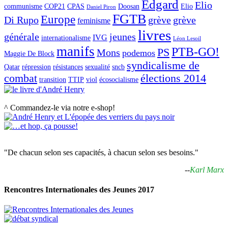
Edgard
Elio
communisme
COP21
CPAS
Doosan
Elio
Daniel Piron
FGTB
Europe
Di Rupo
grève
grève
feminisme
livres
générale
jeunes
IVG
internationalisme
Léon Lesoil
manifs
PTB-GO!
PS
Mons
podemos
Maggie De Block
syndicalisme de
Qatar
répression
résistances
sexualité
sncb
combat
élections 2014
transition
TTIP
viol
écosocialisme
^ Commandez-le via notre e-shop!
"De chacun selon ses capacités, à chacun selon ses besoins."
--
Karl Marx
Rencontres Internationales des Jeunes 2017