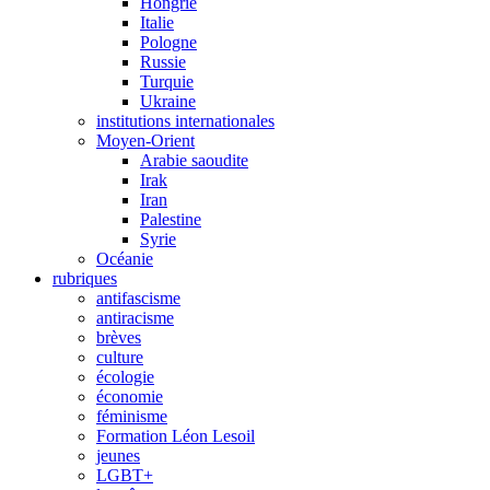
Hongrie
Italie
Pologne
Russie
Turquie
Ukraine
institutions internationales
Moyen-Orient
Arabie saoudite
Irak
Iran
Palestine
Syrie
Océanie
rubriques
antifascisme
antiracisme
brèves
culture
écologie
économie
féminisme
Formation Léon Lesoil
jeunes
LGBT+