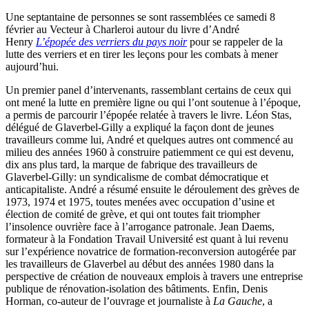
Une septantaine de personnes se sont rassemblées ce samedi 8
février au Vecteur à Charleroi autour du livre d’André
Henry
L’épopée des verriers du pays noir
pour se rappeler de la
lutte des verriers et en tirer les leçons pour les combats à mener
aujourd’hui.
Un premier panel d’intervenants, rassemblant certains de ceux qui
ont mené la lutte en première ligne ou qui l’ont soutenue à l’époque,
a permis de parcourir l’épopée relatée à travers le livre. Léon Stas,
délégué de Glaverbel-Gilly a expliqué la façon dont de jeunes
travailleurs comme lui, André et quelques autres ont commencé au
milieu des années 1960 à construire patiemment ce qui est devenu,
dix ans plus tard, la marque de fabrique des travailleurs de
Glaverbel-Gilly: un syndicalisme de combat démocratique et
anticapitaliste. André a résumé ensuite le déroulement des grèves de
1973, 1974 et 1975, toutes menées avec occupation d’usine et
élection de comité de grève, et qui ont toutes fait triompher
l’insolence ouvrière face à l’arrogance patronale. Jean Daems,
formateur à la Fondation Travail Université est quant à lui revenu
sur l’expérience novatrice de formation-reconversion autogérée par
les travailleurs de Glaverbel au début des années 1980 dans la
perspective de création de nouveaux emplois à travers une entreprise
publique de rénovation-isolation des bâtiments. Enfin, Denis
Horman, co-auteur de l’ouvrage et journaliste à
La Gauche
, a