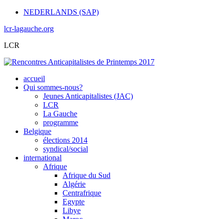
NEDERLANDS (SAP)
lcr-lagauche.org
LCR
accueil
Qui sommes-nous?
Jeunes Anticapitalistes (JAC)
LCR
La Gauche
programme
Belgique
élections 2014
syndical/social
international
Afrique
Afrique du Sud
Algérie
Centrafrique
Egypte
Libye