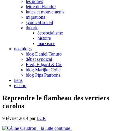
les nôtres
lettre de Flandre
luttes et mouvements
migrations
syndical-social
théorie
écosocialisme
histoire
marxisme
nos blogs
blog Daniel Tanuro
débat syndical
Fred, Edgard & Cie
blog Marijke Colle
blog Pips Patroons
liens
e-shop
Reprendre le flambeau des verriers
carolos
9 février 2014
par
LCR