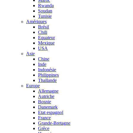
Maroc
Rwanda
Soudan
Tunisie
Amériques
Brésil
Chili
Equateur
Mexique
USA
Asie
Chine
Inde
Indonésie
Philippines
Thaïlande
Europe
Allemagne
Autriche
Bosnie
Danemark
Etat espagnol
France
Grande-Bretagne
Grèce