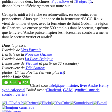
publication de deux brochures,
8 questions
et
10 objectifs
,
disponibles en téléchargement sur notre site.
Cet après-midi a été riche en retrouvailles, en souvenirs et en
perspectives. Alors que l’annonce du la fermeture d’ACG Roux
vient de tomber et que, avec la fermeture de Saint Gobain, la région
de Charleroi va encore perdre 500 emplois dans le secteur, espérons
que le livre d’André puisse inspirer les nécessaires combats à mener
dans le secteur verrier et au-delà.
Dans la presse:
L’article de
Vers l’avenir
L’article de la
Nouvelle Gazette
L’article dans
La Libre Belgique
L’interview de
Vivacité
(à partir de 77 secondes)
L’interview de
Télé Sambre
photos: Chichi Povitch (en voir plus
ici
)
vidéo: Little Shiva
Classé sous :
Belgique
,
histoire
,
livre André Henry
,
syndical-social
Balisé avec :
Charleroi
,
GAM
,
syndicalisme de
combat
,
verriers