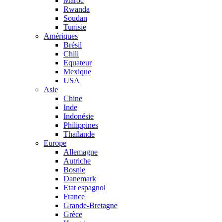
Maroc
Rwanda
Soudan
Tunisie
Amériques
Brésil
Chili
Equateur
Mexique
USA
Asie
Chine
Inde
Indonésie
Philippines
Thaïlande
Europe
Allemagne
Autriche
Bosnie
Danemark
Etat espagnol
France
Grande-Bretagne
Grèce