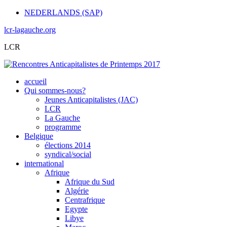
NEDERLANDS (SAP)
lcr-lagauche.org
LCR
accueil
Qui sommes-nous?
Jeunes Anticapitalistes (JAC)
LCR
La Gauche
programme
Belgique
élections 2014
syndical/social
international
Afrique
Afrique du Sud
Algérie
Centrafrique
Egypte
Libye