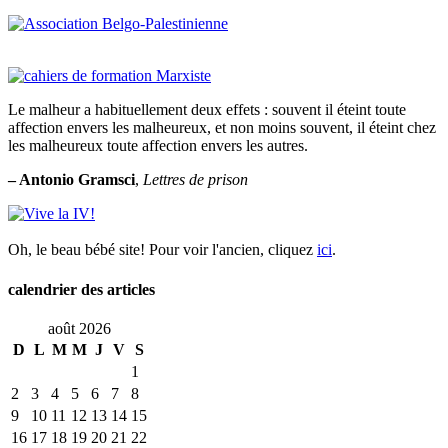
Le malheur a habituellement deux effets : souvent il éteint toute
affection envers les malheureux, et non moins souvent, il éteint chez
les malheureux toute affection envers les autres.
– Antonio Gramsci
,
Lettres de prison
Oh, le beau bébé site! Pour voir l'ancien, cliquez
ici
.
calendrier des articles
août 2026
D
L
M
M
J
V
S
1
2
3
4
5
6
7
8
9
10
11
12
13
14
15
16
17
18
19
20
21
22