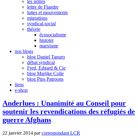
les nôtres
lettre de Flandre
luttes et mouvements
migrations
syndical-social
théorie
écosocialisme
histoire
marxisme
nos blogs
blog Daniel Tanuro
débat syndical
Fred, Edgard & Cie
blog Marijke Colle
blog Pips Patroons
liens
e-shop
Anderlues : Unanimité au Conseil pour
soutenir les revendications des réfugiés de
guerre Afghans
22 janvier 2014
par
correspondant LCR