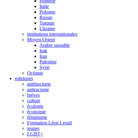
Hongrie
Italie
Pologne
Russie
Turquie
Ukraine
institutions internationales
Moyen-Orient
Arabie saoudite
Irak
Iran
Palestine
Syrie
Océanie
rubriques
antifascisme
antiracisme
brèves
culture
écologie
économie
féminisme
Formation Léon Lesoil
jeunes
LGBT+