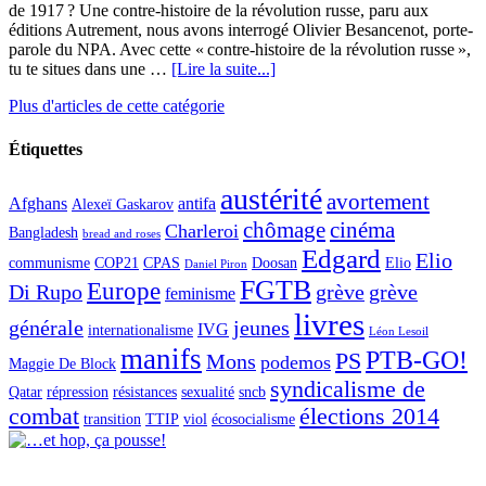
de 1917 ? Une contre-histoire de la révolution russe, paru aux
éditions Autrement, nous avons interrogé Olivier Besancenot, porte-
parole du NPA. Avec cette « contre-histoire de la révolution russe »,
tu te situes dans une …
[Lire la suite...]
Plus d'articles de cette catégorie
Étiquettes
austérité
avortement
Afghans
antifa
Alexeï Gaskarov
chômage
cinéma
Charleroi
Bangladesh
bread and roses
Edgard
Elio
communisme
COP21
CPAS
Doosan
Elio
Daniel Piron
FGTB
Europe
Di Rupo
grève
grève
feminisme
livres
générale
jeunes
IVG
internationalisme
Léon Lesoil
manifs
PTB-GO!
PS
Mons
podemos
Maggie De Block
syndicalisme de
Qatar
répression
résistances
sexualité
sncb
combat
élections 2014
transition
TTIP
viol
écosocialisme