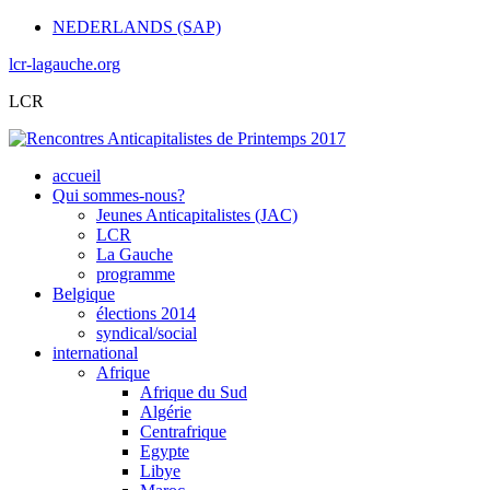
NEDERLANDS (SAP)
lcr-lagauche.org
LCR
accueil
Qui sommes-nous?
Jeunes Anticapitalistes (JAC)
LCR
La Gauche
programme
Belgique
élections 2014
syndical/social
international
Afrique
Afrique du Sud
Algérie
Centrafrique
Egypte
Libye