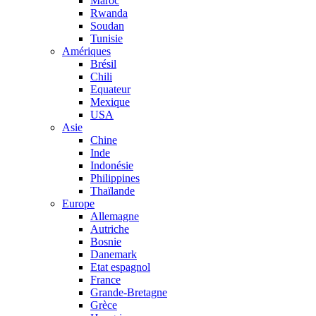
Maroc
Rwanda
Soudan
Tunisie
Amériques
Brésil
Chili
Equateur
Mexique
USA
Asie
Chine
Inde
Indonésie
Philippines
Thaïlande
Europe
Allemagne
Autriche
Bosnie
Danemark
Etat espagnol
France
Grande-Bretagne
Grèce