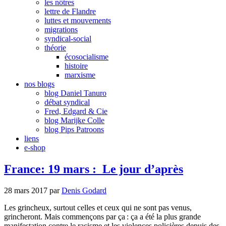
les nôtres
lettre de Flandre
luttes et mouvements
migrations
syndical-social
théorie
écosocialisme
histoire
marxisme
nos blogs
blog Daniel Tanuro
débat syndical
Fred, Edgard & Cie
blog Marijke Colle
blog Pips Patroons
liens
e-shop
France: 19 mars : Le jour d’après
28 mars 2017
par
Denis Godard
Les grincheux, surtout celles et ceux qui ne sont pas venus,
grincheront. Mais commençons par ça : ça a été la plus grande
manifestation contre le racisme et les violences policières depuis des