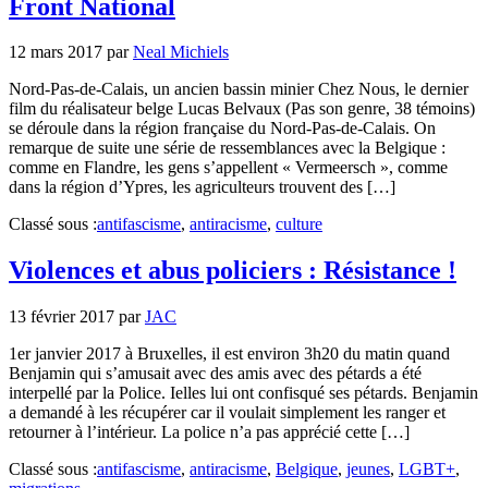
Front National
12 mars 2017
par
Neal Michiels
Nord-Pas-de-Calais, un ancien bassin minier Chez Nous, le dernier
film du réalisateur belge Lucas Belvaux (Pas son genre, 38 témoins)
se déroule dans la région française du Nord-Pas-de-Calais. On
remarque de suite une série de ressemblances avec la Belgique :
comme en Flandre, les gens s’appellent « Vermeersch », comme
dans la région d’Ypres, les agriculteurs trouvent des […]
Classé sous :
antifascisme
,
antiracisme
,
culture
Violences et abus policiers : Résistance !
13 février 2017
par
JAC
1er janvier 2017 à Bruxelles, il est environ 3h20 du matin quand
Benjamin qui s’amusait avec des amis avec des pétards a été
interpellé par la Police. Ielles lui ont confisqué ses pétards. Benjamin
a demandé à les récupérer car il voulait simplement les ranger et
retourner à l’intérieur. La police n’a pas apprécié cette […]
Classé sous :
antifascisme
,
antiracisme
,
Belgique
,
jeunes
,
LGBT+
,