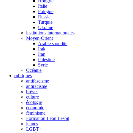
Hongrie
Italie
Pologne
Russie
Turquie
Ukraine
institutions internationales
Moyen-Orient
Arabie saoudite
Irak
Iran
Palestine
Syrie
Océanie
rubriques
antifascisme
antiracisme
brèves
culture
écologie
économie
féminisme
Formation Léon Lesoil
jeunes
LGBT+