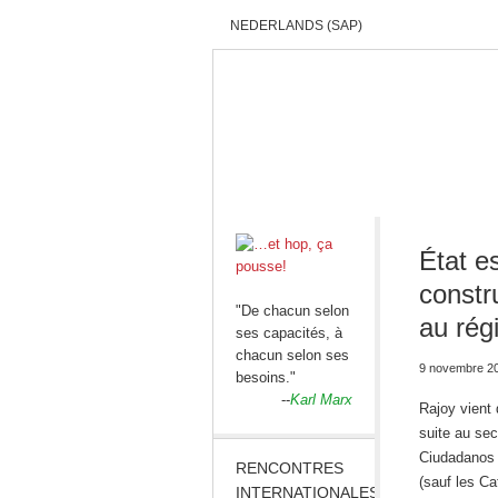
NEDERLANDS (SAP)
ACCUEIL
QUI SOMMES-NOUS?
État e
constru
"De chacun selon
au rég
ses capacités, à
chacun selon ses
9 novembre 2
besoins."
--
Karl Marx
Rajoy vient 
suite au se
Ciudadanos 
RENCONTRES
(sauf les Ca
INTERNATIONALES