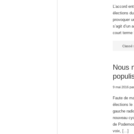
L’accord ent
élections du
provoquer un
s’agit d’un 
court terme
Classé 
Nous 
populi
9 mai 2016
pa
Faute de maj
élections le
gauche radi
nouveau cycl
de Podemos p
voix, […]