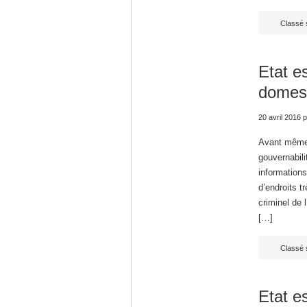
Classé 
Etat e
domest
20 avril 2016
p
Avant même d
gouvernabili
informations
d’endroits t
criminel de 
[…]
Classé 
Etat e