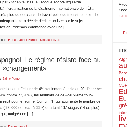
 par Anticapitalistas (à l’époque encore Izquierda
Avec 
sta), l’organisation de la Quatrième Internationale de l’État
russ
rès plus de deux ans de travail politique intensif au sein de
suite
icapitalistas a décidé d’éditer un livre sur le sujet.
istas en Podemos commence avec une […]
Pl
sous :
Etat espagnol
,
Europe
,
Uncategorized
ÉTI
spagnol. Le régime résiste face au
Afg
au
u «changement»
Ban
ch
ar
Jaime Pastor
COP
rticipation inférieure de 4% seulement à celle du 20 décembre
Ed
,84% contre 73,20%), les résultats de ce «deuxième tour»
Eu
n répit pour le régime. Soit un PP qui augmente le nombre de
gr
s (600’000 de plus, à 33%) et atteint 137 sièges (14 de plus)
inte
qui, malgré une […]
li
ma
sous :
Etat espagnol