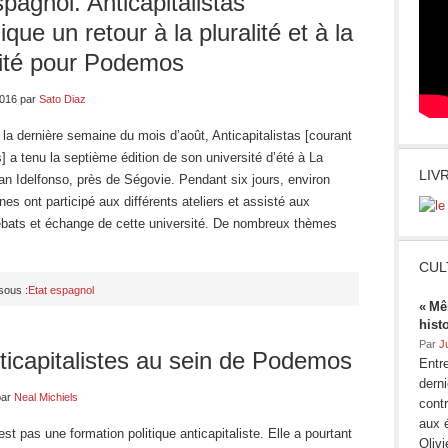
spagnol. Anticapitalistas
que un retour à la pluralité et à la
lité pour Podemos
2016
par
Sato Diaz
la dernière semaine du mois d’août, Anticapitalistas [courant
a tenu la septième édition de son université d’été à La
LIV
n Idelfonso, près de Ségovie. Pendant six jours, environ
nes ont participé aux différents ateliers et assisté aux
débats et échange de cette université. De nombreux thèmes
CUL
sous :
Etat espagnol
« Mê
hist
Par
J
ticapitalistes au sein de Podemos
Entre
dern
ar
Neal Michiels
contr
aux 
t pas une formation politique anticapitaliste. Elle a pourtant
Oliv