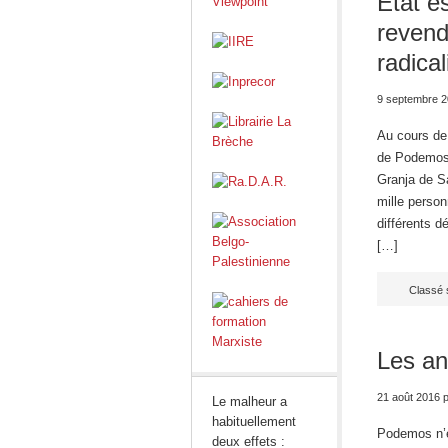
Etat e
revendi
radica
9 septembre 
Au cours de 
de Podemos] 
Granja de Sa
mille person
différents 
[…]
Classé 
Les an
21 août 2016
p
Le malheur a
habituellement
Podemos n’es
deux effets :