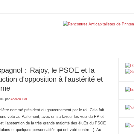
BELGIQUE
INTERNATIONAL
RUBRIQUES
NOS BLO
spagnol : Rajoy, le PSOE et la
ction d’opposition à l’austérité et
ime
016
par
Andreu Coll
d’être nommé président du gouvernement par le roi. Cela fait
cond vote au Parlement, avec en sa faveur les voix du PP et
et l’abstention de la très grande majorité des éluEs du PSOE
talans et quelques personnalités qui ont voté contre…). Au