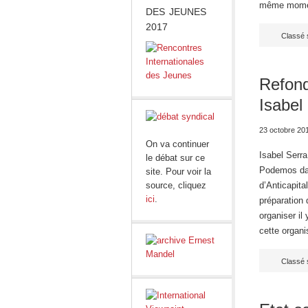
même moment
DES JEUNES
2017
Classé 
Refond
Isabel
23 octobre 20
On va continuer
Isabel Serr
le débat sur ce
Podemos dan
site. Pour voir la
source, cliquez
d’Anticapita
ici
.
préparation
organiser i
cette organi
Classé 