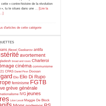
cette « contre-histoire de la révolution
e », tu te situes dans une …
[Lire la
...]
us d'articles de cette catégorie
QUETTES
hans
antifa
Alexeï Gaskarov
stérité
avortement
Charleroi
gladesh
bread and roses
ômage
cinéma
communisme
21
CPAS
Doosan
Daniel Piron
gard
Elio Di Rupo
Elio
FGTB
rope
feminisme
ève
grève générale
jeunes
IVG
rnationalisme
vres
Maggie De Block
Léon Lesoil
nifs
PS
Mons
podemos