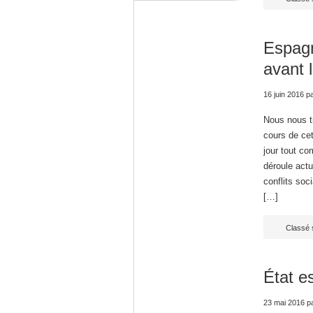
Espagn
avant 
16 juin 2016
p
Nous nous t
cours de cet
jour tout co
déroule act
conflits soc
[…]
Classé 
État e
23 mai 2016
p