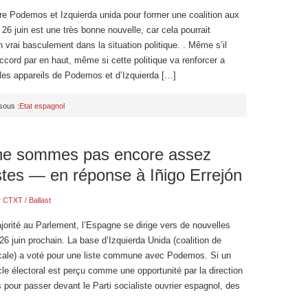
re Podemos et Izquierda unida pour former une coalition aux
 26 juin est une très bonne nouvelle, car cela pourrait
 vrai basculement dans la situation politique. . Même s’il
accord par en haut, même si cette politique va renforcer a
 les appareils de Podemos et d’Izquierda […]
sous :
Etat espagnol
ne sommes pas encore assez
stes — en réponse à Iñigo Errejón
r
CTXT / Ballast
orité au Parlement, l’Espagne se dirige vers de nouvelles
 26 juin prochain. La base d’Izquierda Unida (coalition de
cale) a voté pour une liste commune avec Podemos. Si un
e électoral est perçu comme une opportunité par la direction
our passer devant le Parti socialiste ouvrier espagnol, des