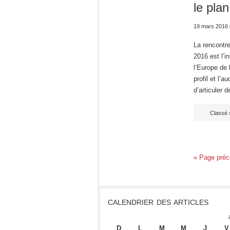
le plan
19 mars 2016
La rencontre
2016 est l’in
l’Europe de 
profil et l’
d’articuler 
Classé 
« Page préc
CALENDRIER DES ARTICLES
D
L
M
M
J
V