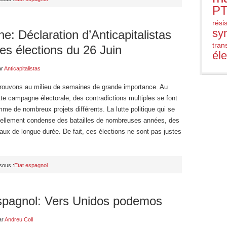
PT
rési
sy
e: Déclaration d’Anticapitalistas
trans
les élections du 26 Juin
él
ar
Anticapitalistas
rouvons au milieu de semaines de grande importance. Au
te campagne électorale, des contradictions multiples se font
mme de nombreux projets différents. La lutte politique qui se
uellement condense des batailles de nombreuses années, des
iaux de longue durée. De fait, ces élections ne sont pas justes
sous :
Etat espagnol
spagnol: Vers Unidos podemos
ar
Andreu Coll