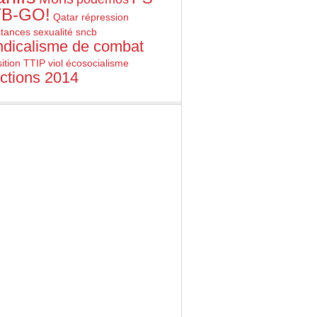
B-GO!
Qatar
répression
stances
sexualité
sncb
ndicalisme de combat
ition
TTIP
viol
écosocialisme
ections 2014