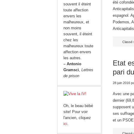
été cofondée
souvent il éteint
Anticapitali
toute affection
espagnol. Ap
envers les
malheureux, et
Podemos, Ant
non moins
Anticapital
souvent, il éteint
chez les
Classé 
malheureux toute
affection envers
les autres.
Etat e
– Antonio
Gramsci
,
Lettres
pari d
de prison
28 juin 2016
p
Avec une pa
dernier (69
Oh, le beau bébé
supposent u
site! Pour voir
ses suffrage
l'ancien, cliquez
et un PSOE 
ici
.
Classé 