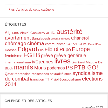
Plus d'articles de cette catégorie
ÉTIQUETTES
austérité
Afghans
antifa
Alexeï Gaskarov
avortement
Charleroi
Bangladesh
bread and roses
chômage
cinéma
communisme
COP21
CPAS
Daniel Piron
Edgard
Europe
Elio Di Rupo
Doosan
Elio
FGTB
grève
grève générale
feminisme
livres
jeunes
IVG
internationalisme
Maggie De
Léon Lesoil
manifs
PTB-GO!
PS
Mons
podemos
Block
syndicalisme
Qatar
répression
résistances
sexualité
sncb
de combat
élections
transition
TTIP
viol
écosocialisme
2014
CALENDRIER DES ARTICLES
novembre 2015