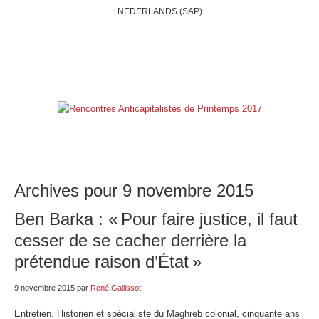
NEDERLANDS (SAP)
ACCUEIL
QUI SOMMES-NOUS?
BELGIQUE
INTERNATIONAL
RUBRIQUES
NOS BLOGS
LIENS
E-SHOP
Archives pour 9 novembre 2015
Ben Barka : « Pour faire justice, il faut
cesser de se cacher derrière la
prétendue raison d’État »
9 novembre 2015
par
René Gallissot
Entretien. Historien et spécialiste du Maghreb colonial, cinquante ans