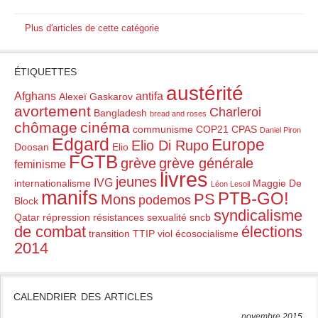
Plus d'articles de cette catégorie
ÉTIQUETTES
austérité
Afghans
antifa
Alexeï Gaskarov
avortement
Charleroi
Bangladesh
bread and roses
chômage
cinéma
communisme
COP21
CPAS
Daniel Piron
Edgard
Europe
Elio Di Rupo
Doosan
Elio
FGTB
grève
grève générale
feminisme
livres
jeunes
IVG
internationalisme
Maggie De
Léon Lesoil
manifs
PTB-GO!
PS
Mons
podemos
Block
syndicalisme
Qatar
répression
résistances
sexualité
sncb
de combat
élections
transition
TTIP
viol
écosocialisme
2014
CALENDRIER DES ARTICLES
novembre 2015