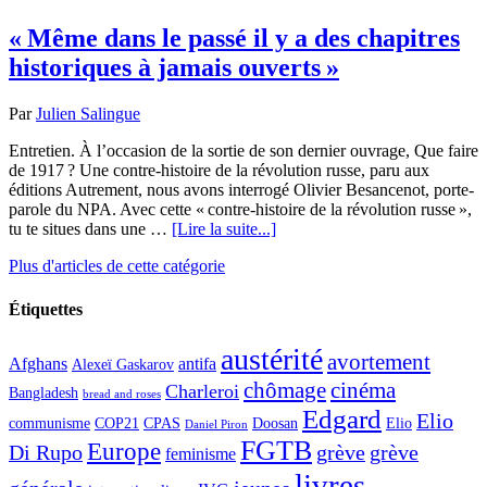
« Même dans le passé il y a des chapitres
historiques à jamais ouverts »
Par
Julien Salingue
Entretien. À l’occasion de la sortie de son dernier ouvrage, Que faire
de 1917 ? Une contre-histoire de la révolution russe, paru aux
éditions Autrement, nous avons interrogé Olivier Besancenot, porte-
parole du NPA. Avec cette « contre-histoire de la révolution russe »,
tu te situes dans une …
[Lire la suite...]
Plus d'articles de cette catégorie
Étiquettes
austérité
avortement
Afghans
antifa
Alexeï Gaskarov
chômage
cinéma
Charleroi
Bangladesh
bread and roses
Edgard
Elio
communisme
COP21
CPAS
Doosan
Elio
Daniel Piron
FGTB
Europe
Di Rupo
grève
grève
feminisme
livres