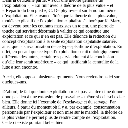
Dans la deuxième partie, « Pour une théorie générale de
l’exploitation », « En finir avec la théorie de la plus-value » et
« Repartir du bon pied », C. Delphy revient sur la notion même
d’exploitation. Elle avance l’idée que la théorie de la plus-value,
modèle explicatif de l’exploitation capitaliste élaboré par K. Marx,
est devenu pour les courants marxistes un totem, une pierre de
touche qui servirait désormais à valider ce qui constitue une
exploitation et ce qui n’en est pas. Elle dénonce la réduction du
concept d’exploitation à la seule exploitation capitaliste salariée,
ainsi que la survalorisation de ce type spécifique d’exploitation. En
effet, en posant que ce type d’exploitation serait ontologiquement
différente des autres, certain·e·s parviendraient à la conclusion
qu’elle leur serait supérieure – ce qui justifierait la centralité de la
lutte à son encontre.
A cela, elle oppose plusieurs arguments. Nous reviendrons ici sur
quelques-uns.
D’abord, le fait que toute exploitation n’est pas salariée et ne donne
donc pas lieu à une extorsion de plus-value – même si celle-ci existe
bien. Elle donne ici l’exemple de l’esclavage et du servage. Par
ailleurs, à partir du moment où il y a, par exemple, consommation
personnelle par l’exploiteur et non mise sur le marché, la théorie de
la plus-value ne permet plus de rendre compte de l’exploitation.
Celle-ci existe pourtant bel et bien.