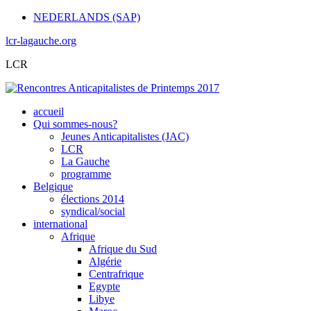
NEDERLANDS (SAP)
lcr-lagauche.org
LCR
accueil
Qui sommes-nous?
Jeunes Anticapitalistes (JAC)
LCR
La Gauche
programme
Belgique
élections 2014
syndical/social
international
Afrique
Afrique du Sud
Algérie
Centrafrique
Egypte
Libye