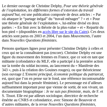
Le dernier ouvrage de Christine Delphy,
Pour une théorie générale
de l’exploitation, les différentes formes d’extorsion du travail
aujourd’hui,
est une publication composée de deux articles : « Par
où attaquer le “partage inégal” du “travail ménager” ? » et « Pour
une théorie générale de l’exploitation », lui-même divisé en deux
parties : « En finir avec la théorie de la plus-value » et « Repartir du
bon pied » (disponibles en
accès libre sur le site du Cairn
). Ces deux
articles sont parus en 2003 et 2004, l’un dans
Mouvements
, l’autre
dans
Nouvelles Questions féministes.
Prenons quelques lignes pour présenter Christine Delphy à celles et
ceux qui ne la connaîtraient pas (encore). Christine Delphy est une
figure du mouvement des femmes en France, que ce soit en tant que
militante (cofondatrice du MLF, elle a participé à la première action
sur la tombe du soldat inconnu, au lancement du « Manifeste des
343 », puis à la création des Gouines rouges), ou que théoricienne
(son ouvrage
L’Ennemi principal, économie politique du patriarcat,
est, quoi que l’on en pense sur le fond, une référence incontournable
aujourd’hui dans la pensée féministe). Le personnage est d’ailleurs
suffisamment important pour que vienne de sortir, de son vivant, un
documentaire biographique :
Je ne suis pas féministe, mais
, de F. et
S. Tissot. Elle est par ailleurs sociologue, directrice de recherche
émérite au CNRS et cofondatrice, avec Simone de Beauvoir et
d’autres militantes, de la revue
Nouvelles Questions féministes,