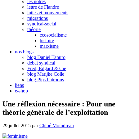
les nôtres
lettre de Flandre
luttes et mouvements
migrations
syndical-social
théorie
écosocialisme
histoire
marxisme
nos blogs
blog Daniel Tanuro
débat syndical
Fred, Edgard & Cie
blog Marijke Colle
blog Pips Patroons
liens
e-shop
Une réflexion nécessaire : Pour une
théorie générale de l’exploitation
29 juillet 2015
par
Chloé Moindreau