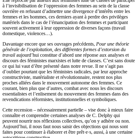
Elle reproche par ailleurs aux féministes lutte de classes de participer
à l’invisibilisation de l’oppression des femmes au sein de la classe
ouvrière en refusant d’admettre une divergence d’intérêts entre les
femmes et les hommes, ces derniers ayant à perdre des privilèges
matériels dans le cas de l’émancipation des femmes et participant
souvent activement à leur oppression de diverses façons (travail
domestique, violences…).
Davantage encore que ses ouvrages précédents,
Pour une théorie
générale de l’exploitation, des différentes formes d’extorsion du
travail
aujourd’hui constitue d’abord une réponse aux analyses et
discours des féministes marxistes et lutte de classes. C’est sans doute
ce qui lui vaut d’être présenté dans notre revue. Il ne s’agit pas
d’oublier pourtant que les féministes radicales, par leur approche
constructiviste, matérialiste et révolutionnaire, restent nos plus
proches alliées dans le mouvement autonome des femmes. Ce
courant, bien plus que d’autres, combat avec nous les discours
essentialistes et l’enlisement du mouvement des femmes dans des
revendications réformistes, institutionnelles et symboliques.
Cette recension – nécessairement partielle – vise donc à mieux faire
connaître et comprendre certaines analyses de C. Delphy qui
peuvent nourrir nos réflexions collectives, qu’on y adhère ou non.
Aujourd’hui, il nous faut nous saisir des objections qui nous sont
faites pour continuer à élaborer et être prêt·e·s, aussi, à une certaine
autocritique constructive.