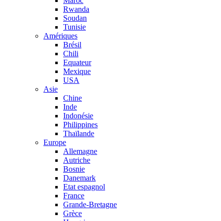
Maroc
Rwanda
Soudan
Tunisie
Amériques
Brésil
Chili
Equateur
Mexique
USA
Asie
Chine
Inde
Indonésie
Philippines
Thaïlande
Europe
Allemagne
Autriche
Bosnie
Danemark
Etat espagnol
France
Grande-Bretagne
Grèce