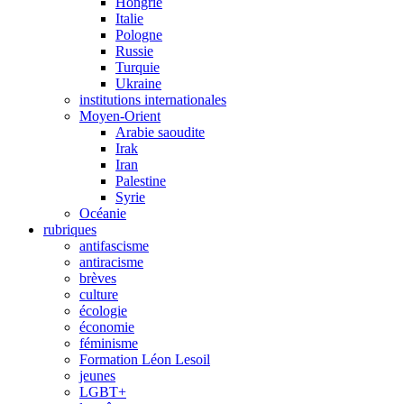
Hongrie
Italie
Pologne
Russie
Turquie
Ukraine
institutions internationales
Moyen-Orient
Arabie saoudite
Irak
Iran
Palestine
Syrie
Océanie
rubriques
antifascisme
antiracisme
brèves
culture
écologie
économie
féminisme
Formation Léon Lesoil
jeunes
LGBT+