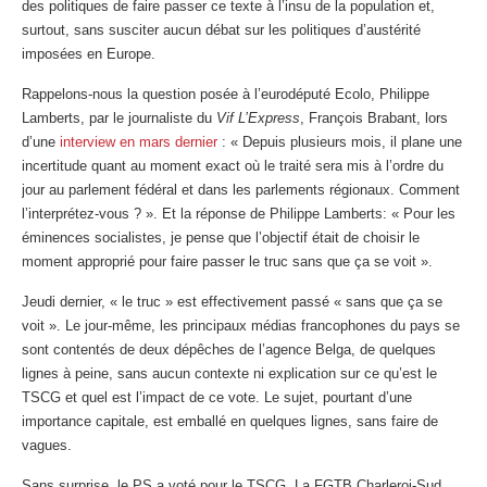
des politiques de faire passer ce texte à l’insu de la population et,
surtout, sans susciter aucun débat sur les politiques d’austérité
imposées en Europe.
Rappelons-nous la question posée à l’eurodéputé Ecolo, Philippe
Lamberts, par le journaliste du
Vif L’Express
, François Brabant, lors
d’une
interview en mars dernier
: « Depuis plusieurs mois, il plane une
incertitude quant au moment exact où le traité sera mis à l’ordre du
jour au parlement fédéral et dans les parlements régionaux. Comment
l’interprétez-vous ? ». Et la réponse de Philippe Lamberts: « Pour les
éminences socialistes, je pense que l’objectif était de choisir le
moment approprié pour faire passer le truc sans que ça se voit ».
Jeudi dernier, « le truc » est effectivement passé « sans que ça se
voit ». Le jour-même, les principaux médias francophones du pays se
sont contentés de deux dépêches de l’agence Belga, de quelques
lignes à peine, sans aucun contexte ni explication sur ce qu’est le
TSCG et quel est l’impact de ce vote. Le sujet, pourtant d’une
importance capitale, est emballé en quelques lignes, sans faire de
vagues.
Sans surprise, le PS a voté pour le TSCG. La FGTB Charleroi-Sud