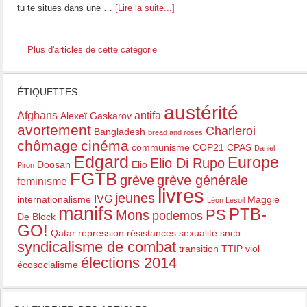
tu te situes dans une …
[Lire la suite...]
Plus d'articles de cette catégorie
ÉTIQUETTES
austérité
Afghans
antifa
Alexeï Gaskarov
avortement
Charleroi
Bangladesh
bread and roses
chômage
cinéma
communisme
COP21
CPAS
Daniel
Edgard
Europe
Elio Di Rupo
Doosan
Elio
Piron
FGTB
grève
grève générale
feminisme
livres
jeunes
IVG
internationalisme
Maggie
Léon Lesoil
manifs
PTB-
PS
Mons
podemos
De Block
GO!
Qatar
répression
résistances
sexualité
sncb
syndicalisme de combat
transition
TTIP
viol
élections 2014
écosocialisme