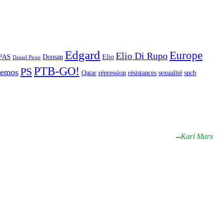
Edgard
Europe
Elio Di Rupo
PAS
Doosan
Elio
Daniel Piron
PTB-GO!
PS
demos
Qatar
répression
résistances
sexualité
sncb
--
Karl Marx