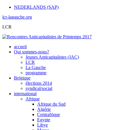
NEDERLANDS (SAP)
lcr-lagauche.org
LCR
accueil
Qui sommes-nous?
Jeunes Anticapitalistes (JAC)
LCR
La Gauche
programme
Belgique
élections 2014
syndical/social
international
Afrique
Afrique du Sud
Algérie
Centrafrique
Egypte
Libye