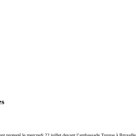
es
ont protesté le mercredi 22 juillet devant l’ambassade Turque à Bruxelle