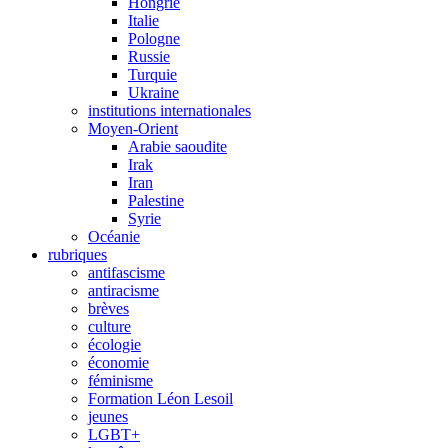
Hongrie
Italie
Pologne
Russie
Turquie
Ukraine
institutions internationales
Moyen-Orient
Arabie saoudite
Irak
Iran
Palestine
Syrie
Océanie
rubriques
antifascisme
antiracisme
brèves
culture
écologie
économie
féminisme
Formation Léon Lesoil
jeunes
LGBT+