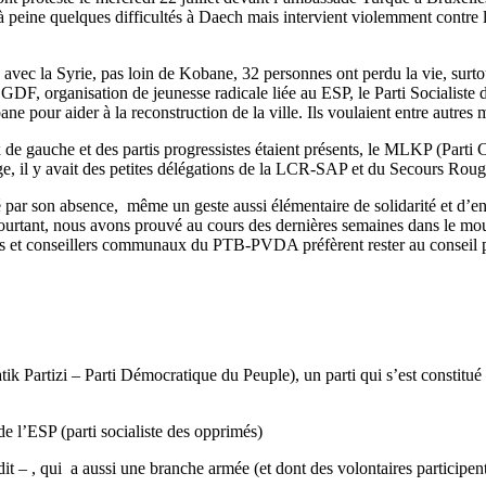
t à peine quelques difficultés à Daech mais intervient violemment con
ère avec la Syrie, pas loin de Kobane, 32 personnes ont perdu la vie, sur
, organisation de jeunesse radicale liée au ESP, le Parti Socialiste de
ane pour aider à la reconstruction de la ville. Ils voulaient entre autre
ux de gauche et des partis progressistes étaient présents, le MLKP (Part
e, il y avait des petites délégations de la LCR-SAP et du Secours Roug
illé par son absence, même un geste aussi élémentaire de solidarité et d
. Pourtant, nous avons prouvé au cours des dernières semaines dans le m
s et conseillers communaux du PTB-PVDA préfèrent rester au conseil plu
k Partizi – Parti Démocratique du Peuple), un parti qui s’est constitu
de l’ESP (parti socialiste des opprimés)
erdit – , qui a aussi une branche armée (et dont des volontaires partici