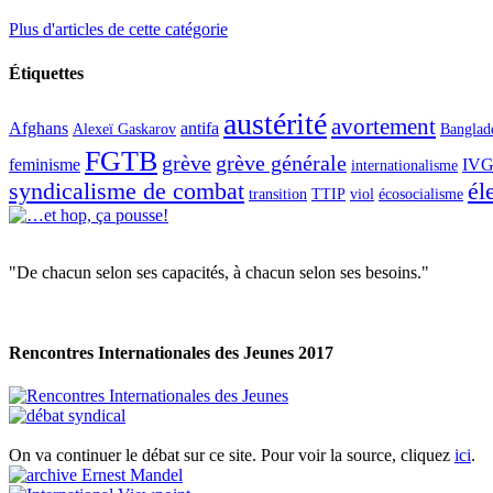
Plus d'articles de cette catégorie
Étiquettes
austérité
avortement
Afghans
antifa
Alexeï Gaskarov
Banglad
FGTB
grève
grève générale
feminisme
IV
internationalisme
syndicalisme de combat
él
transition
TTIP
viol
écosocialisme
"De chacun selon ses capacités, à chacun selon ses besoins."
Rencontres Internationales des Jeunes 2017
On va continuer le débat sur ce site. Pour voir la source, cliquez
ici
.