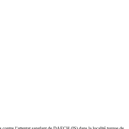
s contre l’attentat sanglant de DAECH (IS) dans la localité turque de