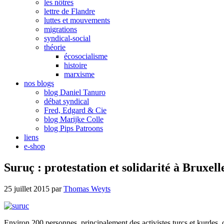
les nôtres
lettre de Flandre
luttes et mouvements
migrations
syndical-social
théorie
écosocialisme
histoire
marxisme
nos blogs
blog Daniel Tanuro
débat syndical
Fred, Edgard & Cie
blog Marijke Colle
blog Pips Patroons
liens
e-shop
Suruç : protestation et solidarité à Bruxell
25 juillet 2015
par
Thomas Weyts
Environ 200 personnes, principalement des activistes turcs et kurdes, 