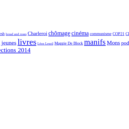
chômage
cinéma
Charleroi
esh
communisme
COP21
C
bread and roses
livres
manifs
jeunes
Mons
po
G
Maggie De Block
Léon Lesoil
ections 2014