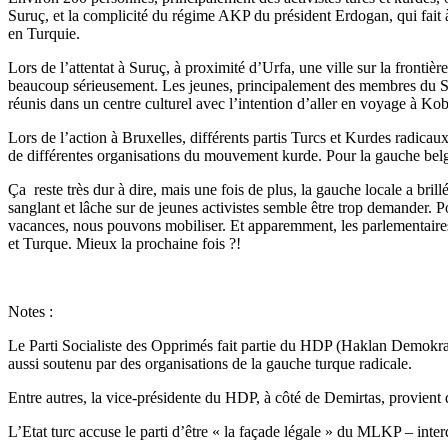
Suruç, et la complicité du régime AKP du président Erdogan, qui fai
en Turquie.
Lors de l’attentat à Suruç, à proximité d’Urfa, une ville sur la fronti
beaucoup sérieusement. Les jeunes, principalement des membres du SGDF
réunis dans un centre culturel avec l’intention d’aller en voyage à Kob
Lors de l’action à Bruxelles, différents partis Turcs et Kurdes radica
de différentes organisations du mouvement kurde. Pour la gauche belg
Ça reste très dur à dire, mais une fois de plus, la gauche locale a br
sanglant et lâche sur de jeunes activistes semble être trop demander
vacances, nous pouvons mobiliser. Et apparemment, les parlementaire
et Turque. Mieux la prochaine fois ?!
Notes :
Le Parti Socialiste des Opprimés fait partie du HDP (Haklan Demokrati
aussi soutenu par des organisations de la gauche turque radicale.
Entre autres, la vice-présidente du HDP, à côté de Demirtas, provient 
L’Etat turc accuse le parti d’être « la façade légale » du MLKP – int