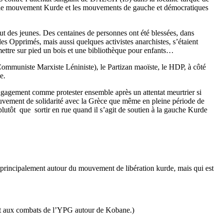
tre le mouvement Kurde et les mouvements de gauche et démocratiques
tout des jeunes. Des centaines de personnes ont été blessées, dans
s Opprimés, mais aussi quelques activistes anarchistes, s’étaient
s mettre sur pied un bois et une bibliothèque pour enfants…
i Communiste Marxiste Léniniste), le Partizan maoïste, le HDP, à côté
e.
’engagement comme protester ensemble après un attentat meurtrier si
ouvement de solidarité avec la Grèce que même en pleine période de
tôt que sortir en rue quand il s’agit de soutien à la gauche Kurde
é principalement autour du mouvement de libération kurde, mais qui est
pent aux combats de l’YPG autour de Kobane.)