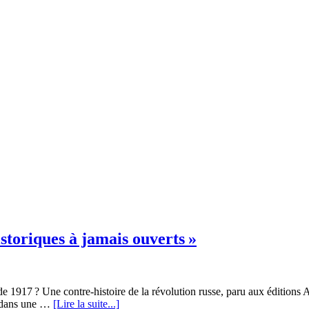
istoriques à jamais ouverts »
 de 1917 ? Une contre-histoire de la révolution russe, paru aux édition
es dans une …
[Lire la suite...]