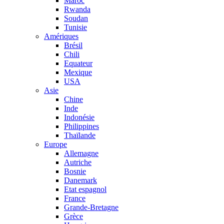
Maroc
Rwanda
Soudan
Tunisie
Amériques
Brésil
Chili
Equateur
Mexique
USA
Asie
Chine
Inde
Indonésie
Philippines
Thaïlande
Europe
Allemagne
Autriche
Bosnie
Danemark
Etat espagnol
France
Grande-Bretagne
Grèce