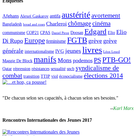
Étiquettes
austérité
avortement
Afghans
antifa
Alexeï Gaskarov
chômage
cinéma
Charleroi
Bangladesh
bread and roses
Edgard
Elio
communisme
COP21
CPAS
Doosan
Elio
Daniel Piron
FGTB
Europe
Di Rupo
grève
grève
feminisme
livres
générale
jeunes
IVG
internationalisme
Léon Lesoil
manifs
PTB-GO!
PS
Mons
podemos
Maggie De Block
syndicalisme de
Qatar
répression
résistances
sexualité
sncb
combat
élections 2014
transition
TTIP
viol
écosocialisme
"De chacun selon ses capacités, à chacun selon ses besoins."
--
Karl Marx
Rencontres Internationales des Jeunes 2017