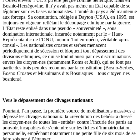
l’Ouest envers l’UE a pu être perçue comme bénéfique. Mais en
Bosnie-Herzégovine, il n’y avait pas même un Etat capable de se
légitimer sur des bases nationalistes. L’unité du pays a été maintenue
aux forceps. Sa constitution, rédigée à Dayton (USA), en 1995, est
toujours en vigueur, reflétant le découpage ethnique par la guerre.
L’Etat reste enlisé dans une pseudo « souveraineté », sous
domination internationale, incarnée notamment par le « Haut-
Représentant » de l’ONU, aujourd’hui européen, véritable «pro-
consul». Les nationalistes croates et serbes menacent
périodiquement de sécession et bloquent tout dépassement des
divisions ethniques, ce qui se traduit aussi par des discriminations
envers les citoyen-nes (notamment Roms et Juifs), qui ne font pas
partie des trois peuples reconnus par la constitution (Bosno-Serbes,
Bosno-Croates et Musulmans dits Bosniaques – tous citoyen-nes
bosniens).
Vers le dépassement des clivages nationaux
Pourtant, l’an passé, la première source de mobilisations massives a
dépassé les clivages nationaux: la «révolution des bébés» a dressé
les citoyen-nes de toutes les «entités» contre l’incurie des partis au
pouvoir, incapables de s’entendre sur les fiches d’immatriculation
personnelle, empêchant notamment une petite fille de six mois de se
faire soigner à l’étranger.