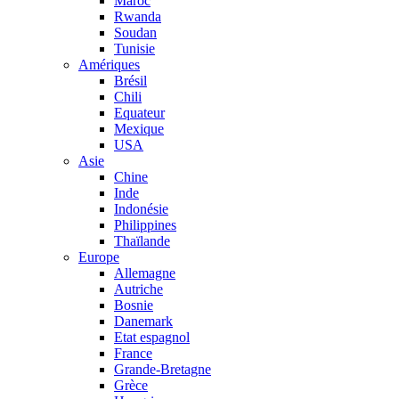
Maroc
Rwanda
Soudan
Tunisie
Amériques
Brésil
Chili
Equateur
Mexique
USA
Asie
Chine
Inde
Indonésie
Philippines
Thaïlande
Europe
Allemagne
Autriche
Bosnie
Danemark
Etat espagnol
France
Grande-Bretagne
Grèce