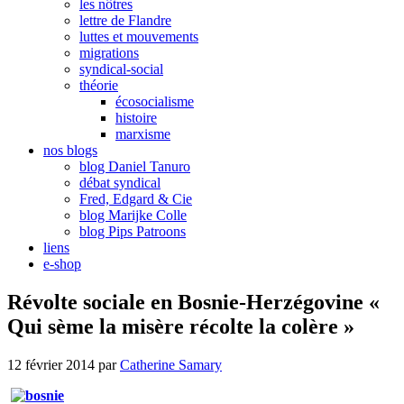
les nôtres
lettre de Flandre
luttes et mouvements
migrations
syndical-social
théorie
écosocialisme
histoire
marxisme
nos blogs
blog Daniel Tanuro
débat syndical
Fred, Edgard & Cie
blog Marijke Colle
blog Pips Patroons
liens
e-shop
Révolte sociale en Bosnie-Herzégovine «
Qui sème la misère récolte la colère »
12 février 2014
par
Catherine Samary