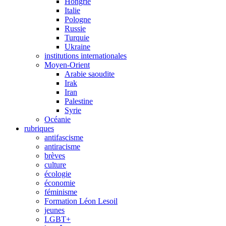
Hongrie
Italie
Pologne
Russie
Turquie
Ukraine
institutions internationales
Moyen-Orient
Arabie saoudite
Irak
Iran
Palestine
Syrie
Océanie
rubriques
antifascisme
antiracisme
brèves
culture
écologie
économie
féminisme
Formation Léon Lesoil
jeunes
LGBT+