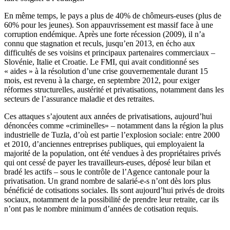
En même temps, le pays a plus de 40% de chômeurs-euses (plus de
60% pour les jeunes). Son appauvrissement est massif face à une
corruption endémique. Après une forte récession (2009), il n’a
connu que stagnation et reculs, jusqu’en 2013, en écho aux
difficultés de ses voisins et principaux partenaires commerciaux –
Slovénie, Italie et Croatie. Le FMI, qui avait conditionné ses
« aides » à la résolution d’une crise gouvernementale durant 15
mois, est revenu à la charge, en septembre 2012, pour exiger
réformes structurelles, austérité et privatisations, notamment dans les
secteurs de l’assurance maladie et des retraites.
Ces attaques s’ajoutent aux années de privatisations, aujourd’hui
dénoncées comme «criminelles» – notamment dans la région la plus
industrielle de Tuzla, d’où est partie l’explosion sociale: entre 2000
et 2010, d’anciennes entreprises publiques, qui employaient la
majorité de la population, ont été vendues à des propriétaires privés
qui ont cessé de payer les travailleurs-euses, déposé leur bilan et
bradé les actifs – sous le contrôle de l’Agence cantonale pour la
privatisation. Un grand nombre de salarié-e-s n’ont dès lors plus
bénéficié de cotisations sociales. Ils sont aujourd’hui privés de droits
sociaux, notamment de la possibilité de prendre leur retraite, car ils
n’ont pas le nombre minimum d’années de cotisation requis.