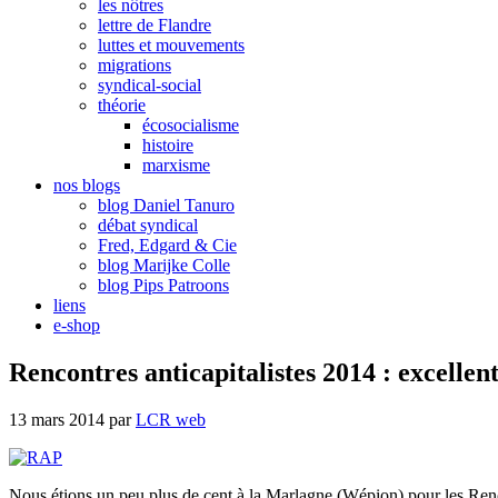
les nôtres
lettre de Flandre
luttes et mouvements
migrations
syndical-social
théorie
écosocialisme
histoire
marxisme
nos blogs
blog Daniel Tanuro
débat syndical
Fred, Edgard & Cie
blog Marijke Colle
blog Pips Patroons
liens
e-shop
Rencontres anticapitalistes 2014 : excellent
13 mars 2014
par
LCR web
Nous étions un peu plus de cent à la Marlagne (Wépion) pour les Rencont