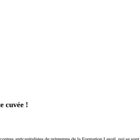
e cuvée !
res anticapitalistes de printemps de la Formation Lesoil, qui se sont te