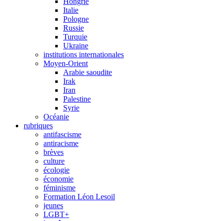
Hongrie
Italie
Pologne
Russie
Turquie
Ukraine
institutions internationales
Moyen-Orient
Arabie saoudite
Irak
Iran
Palestine
Syrie
Océanie
rubriques
antifascisme
antiracisme
brèves
culture
écologie
économie
féminisme
Formation Léon Lesoil
jeunes
LGBT+