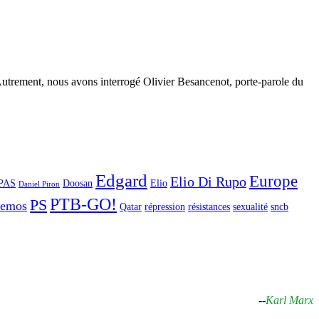
s Autrement, nous avons interrogé Olivier Besancenot, porte-parole du
Edgard
Europe
Elio Di Rupo
PAS
Doosan
Elio
Daniel Piron
PTB-GO!
PS
demos
Qatar
répression
résistances
sexualité
sncb
--
Karl Marx