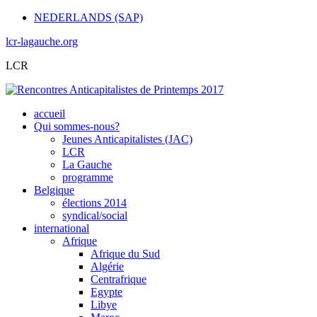
NEDERLANDS (SAP)
lcr-lagauche.org
LCR
accueil
Qui sommes-nous?
Jeunes Anticapitalistes (JAC)
LCR
La Gauche
programme
Belgique
élections 2014
syndical/social
international
Afrique
Afrique du Sud
Algérie
Centrafrique
Egypte
Libye