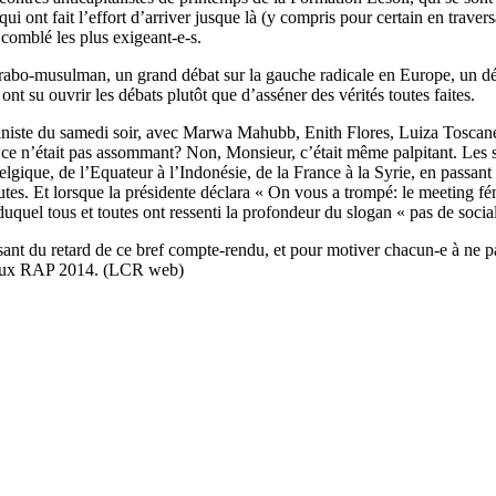
ont fait l’effort d’arriver jusque là (y compris pour certain en traversan
 comblé les plus exigeant-e-s.
 arabo-musulman, un grand débat sur la gauche radicale en Europe, un d
ont su ouvrir les débats plutôt que d’asséner des vérités toutes faites.
ministe du samedi soir, avec Marwa Mahubb, Enith Flores, Luiza Toscane
e n’était pas assommant? Non, Monsieur, c’était même palpitant. Les se
lgique, de l’Equateur à l’Indonésie, de la France à la Syrie, en passant
. Et lorsque la présidente déclara « On vous a trompé: le meeting fémin
quel tous et toutes ont ressenti la profondeur du slogan « pas de soci
ant du retard de ce bref compte-rendu, et pour motiver chacun-e à ne pas
ns aux RAP 2014. (LCR web)