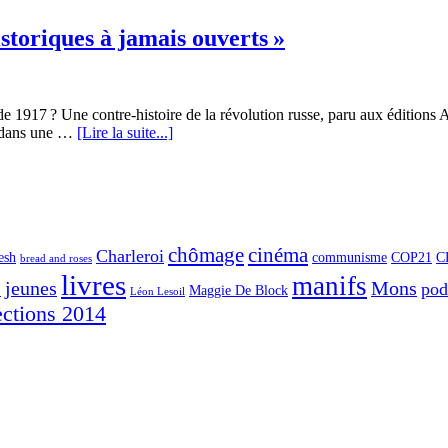
istoriques à jamais ouverts »
 de 1917 ? Une contre-histoire de la révolution russe, paru aux édition
es dans une …
[Lire la suite...]
chômage
cinéma
Charleroi
esh
communisme
COP21
C
bread and roses
livres
manifs
jeunes
Mons
po
G
Maggie De Block
Léon Lesoil
ections 2014