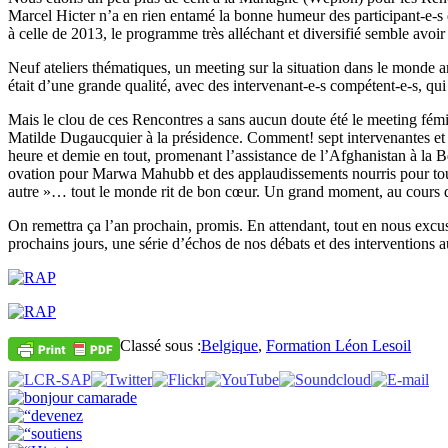
Marcel Hicter n’a en rien entamé la bonne humeur des participant-e-s qui 
à celle de 2013, le programme très alléchant et diversifié semble avoir
Neuf ateliers thématiques, un meeting sur la situation dans le monde
était d’une grande qualité, avec des intervenant-e-s compétent-e-s, qui 
Mais le clou de ces Rencontres a sans aucun doute été le meeting fé
Matilde Dugaucquier à la présidence. Comment! sept intervenantes et c
heure et demie en tout, promenant l’assistance de l’Afghanistan à la Be
ovation pour Marwa Mahubb et des applaudissements nourris pour toutes
autre »… tout le monde rit de bon cœur. Un grand moment, au cours du
On remettra ça l’an prochain, promis. En attendant, tout en nous excus
prochains jours, une série d’échos de nos débats et des interventio
Classé sous :
Belgique
,
Formation Léon Lesoil