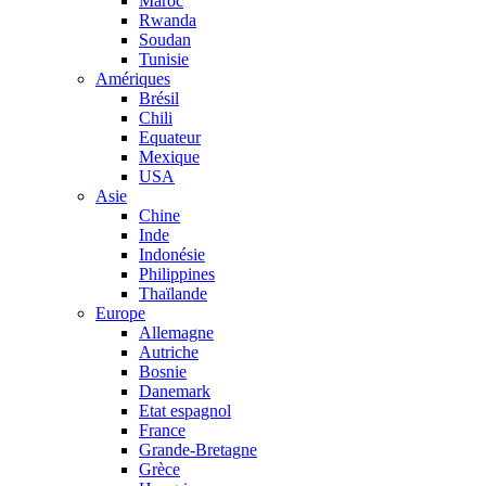
Maroc
Rwanda
Soudan
Tunisie
Amériques
Brésil
Chili
Equateur
Mexique
USA
Asie
Chine
Inde
Indonésie
Philippines
Thaïlande
Europe
Allemagne
Autriche
Bosnie
Danemark
Etat espagnol
France
Grande-Bretagne
Grèce