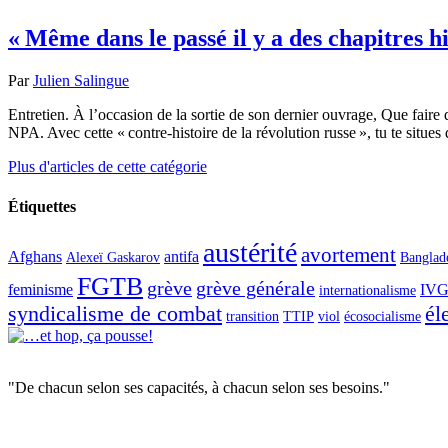
« Même dans le passé il y a des chapitres h
Par
Julien Salingue
Entretien. À l’occasion de la sortie de son dernier ouvrage, Que faire
NPA. Avec cette « contre-histoire de la révolution russe », tu te situ
Plus d'articles de cette catégorie
Étiquettes
austérité
avortement
Afghans
antifa
Alexeï Gaskarov
Banglad
FGTB
grève
grève générale
feminisme
IV
internationalisme
syndicalisme de combat
él
transition
TTIP
viol
écosocialisme
"De chacun selon ses capacités, à chacun selon ses besoins."