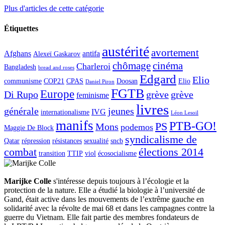
Plus d'articles de cette catégorie
Étiquettes
austérité
avortement
Afghans
antifa
Alexeï Gaskarov
chômage
cinéma
Charleroi
Bangladesh
bread and roses
Edgard
Elio
communisme
COP21
CPAS
Doosan
Elio
Daniel Piron
FGTB
Europe
Di Rupo
grève
grève
feminisme
livres
générale
jeunes
IVG
internationalisme
Léon Lesoil
manifs
PTB-GO!
PS
Mons
podemos
Maggie De Block
syndicalisme de
Qatar
répression
résistances
sexualité
sncb
combat
élections 2014
transition
TTIP
viol
écosocialisme
Marijke Colle
s'intéresse depuis toujours à l’écologie et la
protection de la nature. Elle a étudié la biologie à l’université de
Gand, était active dans les mouvements de l’extrême gauche en
solidarité avec la révolte de mai 68 et dans les campagnes contre la
guerre du Vietnam. Elle fait partie des membres fondateurs de