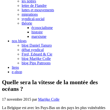
les nôtres
lettre de Flandre
luttes et mouvements
migrations
syndical-social
théorie
écosocialisme
histoire
marxisme
nos blogs
blog Daniel Tanuro
débat syndical
Fred, Edgard & Cie
blog Marijke Colle
blog Pips Patroons
liens
e-shop
Quelle sera la vitesse de la montée des
océans ?
17 novembre 2015
par
Marijke Colle
La Belgique est avec les Pays-Bas un des pays les plus vulnérables