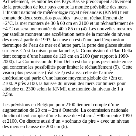
Actuellement, les autorités des Pays-Bas se préoccupent activement
de la protection de leur pays contre la montée prévisible des mers.
L’Institut national de météorologie royal néerlandais (KNMI) tient
compte de deux scénarios possibles : avec un réchauffement de
+2°C, la mer montera de 30 à 60 cm en 2100 et un réchauffement de
+4°C causera une montée de 40 à 85 cm (4). Les nouvelles mesures
par satellite montrent une accélération nette de la montée du niveau
des mers à partir de 1993, la cause en est d’une part l’expansion
thermique de l’eau de mer et d’autre part, la perte des glaces situées
sur terre. C’est la raison pour laquelle, la Commission du Plan Delta
tient compte d’une hausse de 120 cm en 2100 (par rapport à 1990-
2000). La Commission du Plan Delta est donc plus pessimiste en ce
qui concerne les possibilités pour limiter le réchauffement (5).
Cette
vision plus pessimiste (réaliste ?) est aussi celle de l’armée
américaine qui parle d’une hausse moyenne globale de +2m en
2100. Après 2100, la hausse du niveau des mers continuera pour
atteindre en 2300 selon la KNMI, une montée du niveau de 1 à
2,5m.
Les prévisions en Belgique pour 2100 tiennent compte d’une
augmentation de 20 cm – 2m à Ostende. La commission nationale
du climat tient compte d’une hausse de +14 cm à +90cm entre 1990
et 2100. On discute aussi d’un « scénario du pire » avec un niveau
des mers en hausse de 200 cm (6).