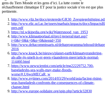
gens du Tiers Monde et les gens d’ici. La lutte contre le
réchauffement climatique ET pour la justice sociale n’en est que plus
pertinente.
http://www.vliz.be/docs/groterede/GR30_Zeespiegelstijging.pd
http://www.elic.ucl.ac.be/users/marbaix/impacts/docs/ImpactsB
pres.pdf
https://nl.wikipedia.org/wiki/Watersnood_van_1953
http://www.klimaatportaal.nl/pro1/general/start.asp?
i=0&j=0&k=0&p=0&itemid=350
http://www.deltacommissaris.nl/deltaprogramma/inhoud/delta
2016
http://www.knack.be/nieuws/planet-earth/klimaatverandering-
als-alle-ijs-smelt-is-er-geen-vlaanderen-meer/article-normal-
114460.html
https://www.newscientist.com/article/mg22229752.700-
bangladeshs-sea-walls-may-make-floods-
worse/#.U6wpMECaR_w
http://www.nytimes.com/2014/03/29/world/asia/facing-rising-
seas-bangladesh-confronts-the-consequences-of-climate-
change.html
http://www.europe-solidaire.org/spip.php?article32830