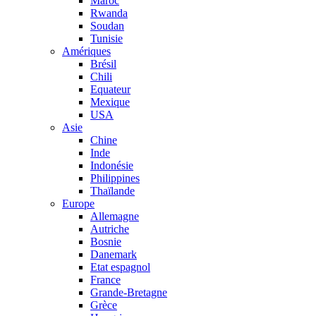
Maroc
Rwanda
Soudan
Tunisie
Amériques
Brésil
Chili
Equateur
Mexique
USA
Asie
Chine
Inde
Indonésie
Philippines
Thaïlande
Europe
Allemagne
Autriche
Bosnie
Danemark
Etat espagnol
France
Grande-Bretagne
Grèce