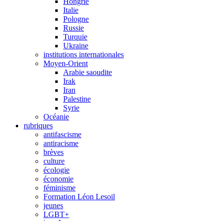
Hongrie
Italie
Pologne
Russie
Turquie
Ukraine
institutions internationales
Moyen-Orient
Arabie saoudite
Irak
Iran
Palestine
Syrie
Océanie
rubriques
antifascisme
antiracisme
brèves
culture
écologie
économie
féminisme
Formation Léon Lesoil
jeunes
LGBT+