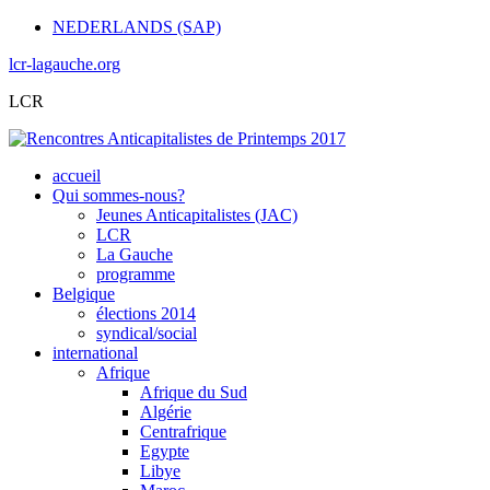
NEDERLANDS (SAP)
lcr-lagauche.org
LCR
accueil
Qui sommes-nous?
Jeunes Anticapitalistes (JAC)
LCR
La Gauche
programme
Belgique
élections 2014
syndical/social
international
Afrique
Afrique du Sud
Algérie
Centrafrique
Egypte
Libye