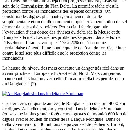
La discussion technique a déjà bien progressé aux Pays-Bas dans le
sein de la Commission du Plan Delta. La première tâche c’est la
protection contre les inondations des espaces construits. On
construira des digues plus hautes, on amènera du sable
supplémentaire et on étudie comment empêcher la pénétration du sel
de mer dans le sol des polders. Pour cela il faudra garantir
l’évacuation d’eau douce des rivières du delta (de la Meuse et du
Rhin) vers la mer. Les mêmes problèmes se posent dans le lac de
l’IJsselmeer. Il faut savoir que 15% à 20% de l’économie
néerlandaise dépend d’une bonne qualité de l’eau douce. Cette lutte
contre le sel sera plus difficile que la protection contre les
inondations.
La hausse du niveau des mers constitue un danger très réel dans un
avenir proche en Europe de l’Ouest et du Nord. Mais comparons
maintenant la situation avec celle d’un autre delta très peuplé, celui
du Bangladesh (7).
Ces dernières cinquante années, le Bangladesh a construit 4000 km
de digues. Actuellement, on y construit dans le delta de Surdaban
(où se situe la plus grande forêt de mangroves du monde) 600 km de
digues avec le soutien financier de la Banque Mondiale. Dans ce
delta vivent environ 30 millions de paysans et de pêcheurs. En fait,
ils vivent et suivent les déplacements des bancs de sable plus ou