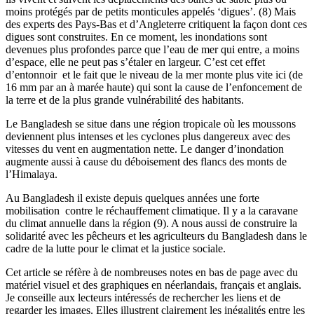
moins protégés par de petits monticules appelés ‘digues’. (8) Mais
des experts des Pays-Bas et d’Angleterre critiquent la façon dont ces
digues sont construites. En ce moment, les inondations sont
devenues plus profondes parce que l’eau de mer qui entre, a moins
d’espace, elle ne peut pas s’étaler en largeur. C’est cet effet
d’entonnoir
et le fait que le niveau de la mer monte plus vite ici (de
16 mm par an à marée haute) qui sont la cause de l’enfoncement de
la terre et de la plus grande vulnérabilité des habitants.
Le Bangladesh se situe dans une région tropicale où les moussons
deviennent plus intenses et les cyclones plus dangereux avec des
vitesses du vent en augmentation nette. Le danger d’inondation
augmente aussi à cause du déboisement des flancs des monts de
l’Himalaya.
Au Bangladesh il existe depuis quelques années une forte
mobilisation
contre le réchauffement climatique. Il y a la caravane
du climat annuelle dans la région (9). A nous aussi de construire la
solidarité avec les pêcheurs et les agriculteurs du Bangladesh dans le
cadre de la lutte pour le climat et la justice sociale.
Cet article se réfère à de nombreuses notes en bas de page avec du
matériel visuel et des graphiques en néerlandais, français et anglais.
Je conseille aux lecteurs intéressés de rechercher les liens et de
regarder les images. Elles illustrent clairement les inégalités entre les