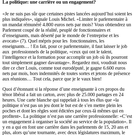
La politique: une carrière ou un engagement?
«Je ne suis pas sûr que certaines pistes lancées aujourd’hui soient les
plus indiquées», signale Louis Michel. «Limiter le parlementaire à
un mandat rémunéré 4.800 euros nets par mois? Vous obtiendrez un
Parlement coupé de la réalité, peuplé de fonctionnaires et
d’enseignants, mais déserté par le monde de l’entreprise et les
avocats» (7). Quel mépris pour les fonctionnaires, les
enseignants… ! En fait, pour ce parlementaire, il faut laisser le job
aux professionnels de la politique, «ceux qui ont le talent,
l’intelligence et la formation pour accomplir un job où ils pourront
tout simplement gagner davantage». Regardez moi, voudrait nous
dire ce cher Louis, comme tout eurodéputé, je gagne 6.600 euros
nets par mois, hors indemnités de toutes sortes et jetons de présence
aux réunions… Tout cela, parce que je le vaux bien!
Quoi d’étonnant si la réponse d’une enseignante à ces propos du
ténor libéral a fait un carton, avec plus de 25.000 partages en 24
heures. Une carte blanche qui rappelait à tous les élus que «la
politique n’est pas un jeu dont le but est de s’en mettre plein les
poches et dont les règles sont édictées par ceux-là mêmes qui en
profitent». La politique n’est pas une carrière professionnelle: «C’est
un engagement à organiser la société au service de la population». Il
y en a qui en font une carrière dans les parlements de 15, 20 ans et
plus, alors qu’une tournante, avec deux législatures maximum, le