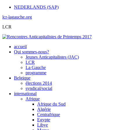
NEDERLANDS (SAP)
lcr-lagauche.org
LCR
accueil
Qui sommes-nous?
Jeunes Anticapitalistes (JAC)
LCR
La Gauche
programme
Belgique
élections 2014
syndical/social
international
Afrique
Afrique du Sud
Algérie
Centrafrique
Egypte
Libye