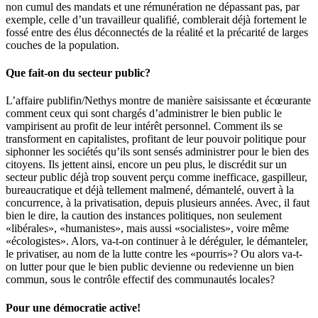
non cumul des mandats et une rémunération ne dépassant pas, par
exemple, celle d’un travailleur qualifié, comblerait déjà fortement le
fossé entre des élus déconnectés de la réalité et la précarité de larges
couches de la population.
Que fait-on du secteur public?
L’affaire publifin/Nethys montre de manière saisissante et écœurante
comment ceux qui sont chargés d’administrer le bien public le
vampirisent au profit de leur intérêt personnel. Comment ils se
transforment en capitalistes, profitant de leur pouvoir politique pour
siphonner les sociétés qu’ils sont sensés administrer pour le bien des
citoyens. Ils jettent ainsi, encore un peu plus, le discrédit sur un
secteur public déjà trop souvent perçu comme inefficace, gaspilleur,
bureaucratique et déjà tellement malmené, démantelé, ouvert à la
concurrence, à la privatisation, depuis plusieurs années. Avec, il faut
bien le dire, la caution des instances politiques, non seulement
«libérales», «humanistes», mais aussi «socialistes», voire même
«écologistes». Alors, va-t-on continuer à le déréguler, le démanteler,
le privatiser, au nom de la lutte contre les «pourris»? Ou alors va-t-
on lutter pour que le bien public devienne ou redevienne un bien
commun, sous le contrôle effectif des communautés locales?
Pour une démocratie active!