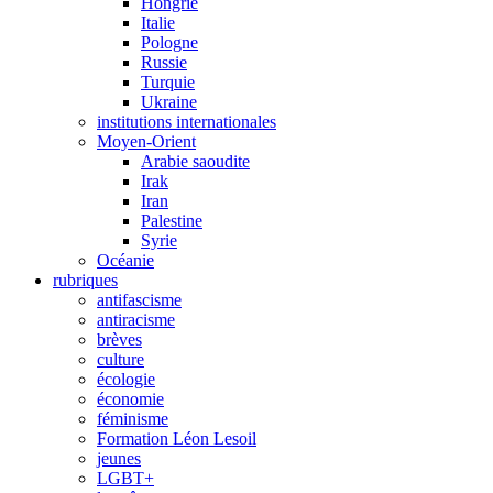
Hongrie
Italie
Pologne
Russie
Turquie
Ukraine
institutions internationales
Moyen-Orient
Arabie saoudite
Irak
Iran
Palestine
Syrie
Océanie
rubriques
antifascisme
antiracisme
brèves
culture
écologie
économie
féminisme
Formation Léon Lesoil
jeunes
LGBT+