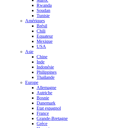
Maroc
Rwanda
Soudan
Tunisie
Amériques
Brésil
Chili
Equateur
Mexique
USA
Asie
Chine
Inde
Indonésie
Philippines
Thaïlande
Europe
Allemagne
Autriche
Bosnie
Danemark
Etat espagnol
France
Grande-Bretagne
Grèce