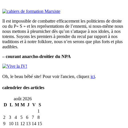
Il est impossible de combattre efficacement les politiciens de droite
ou du P« S » et les représentations de l’ennemi, si nous-même nous
nous mettons à pleurnicher dès qu’on s’attaque à nos idoles, à nos
totems. Soyons les premiers à prendre du recul par rapport à nos
traditions et à notre folklore, nous n’en serons que plus forts et plus
audibles.
– courant anarcho-droitier du NPA
Oh, le beau bébé site! Pour voir l'ancien, cliquez
ici
.
calendrier des articles
août 2026
D
L
M
M
J
V
S
1
2
3
4
5
6
7
8
9
10
11
12
13
14
15