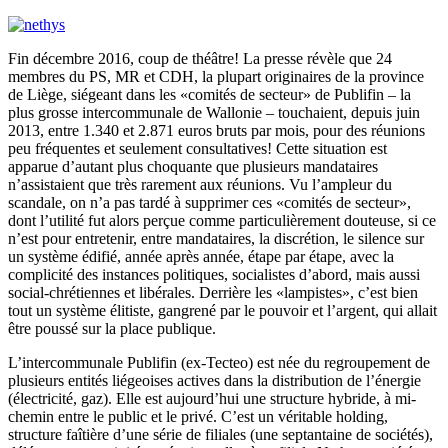
Fin décembre 2016, coup de théâtre! La presse révèle que 24
membres du PS, MR et CDH, la plupart originaires de la province
de Liège, siégeant dans les «comités de secteur» de Publifin – la
plus grosse intercommunale de Wallonie – touchaient, depuis juin
2013, entre 1.340 et 2.871 euros bruts par mois, pour des réunions
peu fréquentes et seulement consultatives! Cette situation est
apparue d’autant plus choquante que plusieurs mandataires
n’assistaient que très rarement aux réunions. Vu l’ampleur du
scandale, on n’a pas tardé à supprimer ces «comités de secteur»,
dont l’utilité fut alors perçue comme particulièrement douteuse, si ce
n’est pour entretenir, entre mandataires, la discrétion, le silence sur
un système édifié, année après année, étape par étape, avec la
complicité des instances politiques, socialistes d’abord, mais aussi
social-chrétiennes et libérales. Derrière les «lampistes», c’est bien
tout un système élitiste, gangrené par le pouvoir et l’argent, qui allait
être poussé sur la place publique.
L’intercommunale Publifin (ex-Tecteo) est née du regroupement de
plusieurs entités liégeoises actives dans la distribution de l’énergie
(électricité, gaz). Elle est aujourd’hui une structure hybride, à mi-
chemin entre le public et le privé. C’est un véritable holding,
structure faîtière d’une série de filiales (une septantaine de sociétés),