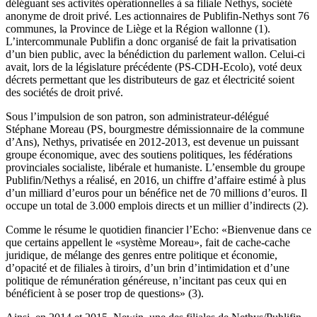
déléguant ses activités opérationnelles à sa filiale Nethys, société
anonyme de droit privé. Les actionnaires de Publifin-Nethys sont 76
communes, la Province de Liège et la Région wallonne (1).
L’intercommunale Publifin a donc organisé de fait la privatisation
d’un bien public, avec la bénédiction du parlement wallon. Celui-ci
avait, lors de la législature précédente (PS-CDH-Ecolo), voté deux
décrets permettant que les distributeurs de gaz et électricité soient
des sociétés de droit privé.
Sous l’impulsion de son patron, son administrateur-délégué
Stéphane Moreau (PS, bourgmestre démissionnaire de la commune
d’Ans), Nethys, privatisée en 2012-2013, est devenue un puissant
groupe économique, avec des soutiens politiques, les fédérations
provinciales socialiste, libérale et humaniste. L’ensemble du groupe
Publifin/Nethys a réalisé, en 2016, un chiffre d’affaire estimé à plus
d’un milliard d’euros pour un bénéfice net de 70 millions d’euros. Il
occupe un total de 3.000 emplois directs et un millier d’indirects (2).
Comme le résume le quotidien financier l’Echo: «Bienvenue dans ce
que certains appellent le «système Moreau», fait de cache-cache
juridique, de mélange des genres entre politique et économie,
d’opacité et de filiales à tiroirs, d’un brin d’intimidation et d’une
politique de rémunération généreuse, n’incitant pas ceux qui en
bénéficient à se poser trop de questions» (3).