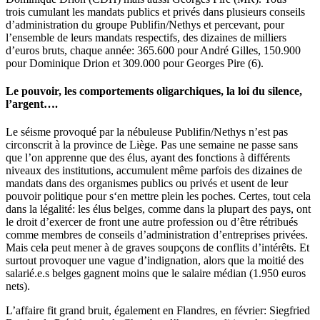
trois cumulant les mandats publics et privés dans plusieurs conseils
d’administration du groupe Publifin/Nethys et percevant, pour
l’ensemble de leurs mandats respectifs, des dizaines de milliers
d’euros bruts, chaque année: 365.600 pour André Gilles, 150.900
pour Dominique Drion et 309.000 pour Georges Pire (6).
Le pouvoir, les comportements oligarchiques, la loi du silence,
l’argent….
Le séisme provoqué par la nébuleuse Publifin/Nethys n’est pas
circonscrit à la province de Liège. Pas une semaine ne passe sans
que l’on apprenne que des élus, ayant des fonctions à différents
niveaux des institutions, accumulent même parfois des dizaines de
mandats dans des organismes publics ou privés et usent de leur
pouvoir politique pour s‘en mettre plein les poches. Certes, tout cela
dans la légalité: les élus belges, comme dans la plupart des pays, ont
le droit d’exercer de front une autre profession ou d’être rétribués
comme membres de conseils d’administration d’entreprises privées.
Mais cela peut mener à de graves soupçons de conflits d’intérêts. Et
surtout provoquer une vague d’indignation, alors que la moitié des
salarié.e.s belges gagnent moins que le salaire médian (1.950 euros
nets).
L’affaire fit grand bruit, également en Flandres, en février: Siegfried