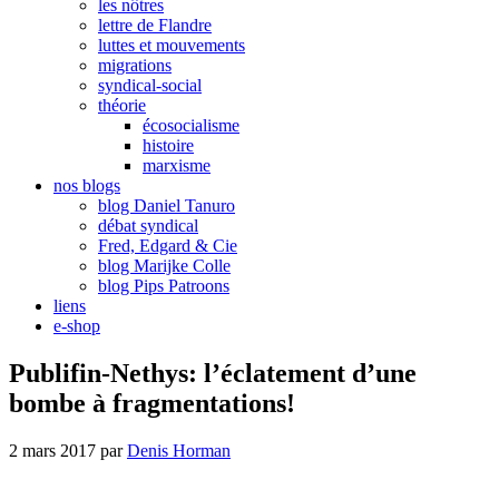
les nôtres
lettre de Flandre
luttes et mouvements
migrations
syndical-social
théorie
écosocialisme
histoire
marxisme
nos blogs
blog Daniel Tanuro
débat syndical
Fred, Edgard & Cie
blog Marijke Colle
blog Pips Patroons
liens
e-shop
Publifin-Nethys: l’éclatement d’une
bombe à fragmentations!
2 mars 2017
par
Denis Horman