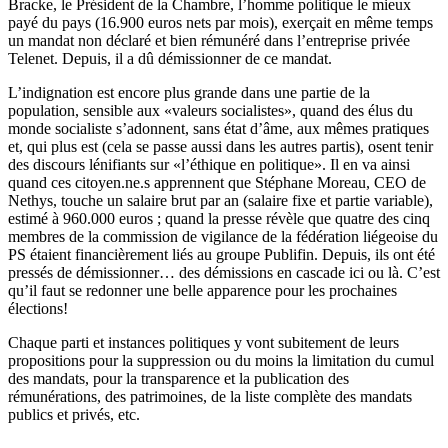
Bracke, le Président de la Chambre, l’homme politique le mieux
payé du pays (16.900 euros nets par mois), exerçait en même temps
un mandat non déclaré et bien rémunéré dans l’entreprise privée
Telenet. Depuis, il a dû démissionner de ce mandat.
L’indignation est encore plus grande dans une partie de la
population, sensible aux «valeurs socialistes», quand des élus du
monde socialiste s’adonnent, sans état d’âme, aux mêmes pratiques
et, qui plus est (cela se passe aussi dans les autres partis), osent tenir
des discours lénifiants sur «l’éthique en politique». Il en va ainsi
quand ces citoyen.ne.s apprennent que Stéphane Moreau, CEO de
Nethys, touche un salaire brut par an (salaire fixe et partie variable),
estimé à 960.000 euros ; quand la presse révèle que quatre des cinq
membres de la commission de vigilance de la fédération liégeoise du
PS étaient financièrement liés au groupe Publifin. Depuis, ils ont été
pressés de démissionner… des démissions en cascade ici ou là. C’est
qu’il faut se redonner une belle apparence pour les prochaines
élections!
Chaque parti et instances politiques y vont subitement de leurs
propositions pour la suppression ou du moins la limitation du cumul
des mandats, pour la transparence et la publication des
rémunérations, des patrimoines, de la liste complète des mandats
publics et privés, etc.