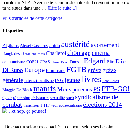
parole du NPA. Avec cette « contre-histoire de la révolution russe »,
tu te situes dans une …
[Lire la suite...]
Plus d'articles de cette catégorie
Étiquettes
austérité
avortement
Afghans
antifa
Alexeï Gaskarov
chômage
cinéma
Charleroi
Bangladesh
bread and roses
Edgard
Elio
communisme
COP21
CPAS
Doosan
Elio
Daniel Piron
FGTB
Europe
Di Rupo
grève
grève
feminisme
livres
générale
jeunes
IVG
internationalisme
Léon Lesoil
manifs
PTB-GO!
PS
Mons
podemos
Maggie De Block
syndicalisme de
Qatar
répression
résistances
sexualité
sncb
combat
élections 2014
transition
TTIP
viol
écosocialisme
"De chacun selon ses capacités, à chacun selon ses besoins."