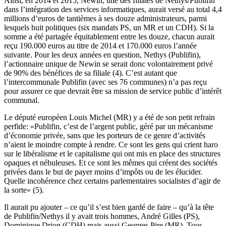
Ainsi, en 2014 et 2015, Newin, une des filiales de Nethys/Publifin
dans l’intégration des services informatiques, aurait versé au total 4,4
millions d’euros de tantièmes à ses douze administrateurs, parmi
lesquels huit politiques (six mandats PS, un MR et un CDH). Si la
somme a été partagée équitablement entre les douze, chacun aurait
reçu 190.000 euros au titre de 2014 et 170.000 euros l’année
suivante. Pour les deux années en question, Nethys (Publifin),
l’actionnaire unique de Newin se serait donc volontairement privé
de 90% des bénéfices de sa filiale (4). C’est autant que
l’intercommunale Publifin (avec ses 76 communes) n’a pas reçu
pour assurer ce que devrait être sa mission de service public d’intérêt
communal.
Le député européen Louis Michel (MR) y a été de son petit refrain
perfide: «Publifin, c’est de l’argent public, géré par un mécanisme
d’économie privée, sans que les porteurs de ce genre d’activités
n’aient le moindre compte à rendre. Ce sont les gens qui crient haro
sur le libéralisme et le capitalisme qui ont mis en place des structures
opaques et nébuleuses. Et ce sont les mêmes qui créent des sociétés
privées dans le but de payer moins d’impôts ou de les élucider.
Quelle incohérence chez certains parlementaires socialistes d’agir de
la sorte» (5).
Il aurait pu ajouter – ce qu’il s’est bien gardé de faire – qu’à la tête
de Publifin/Nethys il y avait trois hommes, André Gilles (PS),
Dominique Drion (CDH) mais aussi Georges Pire (MR). Tous