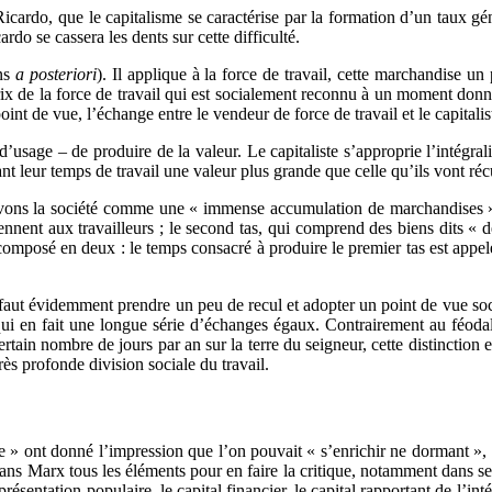
ardo, que le capitalisme se caractérise par la formation d’un taux gén
ardo se cassera les dents sur cette difficulté.
ins
a posteriori
). Il applique à la force de travail, cette marchandise un p
 prix de la force de travail qui est socialement reconnu à un moment don
nt de vue, l’échange entre le vendeur de force de travail et le capitalis
r d’usage – de produire de la valeur. Le capitaliste s’approprie l’intégra
nt leur temps de travail une valeur plus grande que celle qu’ils vont réc
rvons la société comme une « immense accumulation de marchandises » t
nnent aux travailleurs ; le second tas, qui comprend des biens dits « d
composé en deux : le temps consacré à produire le premier tas est appelé p
 faut évidemment prendre un peu de recul et adopter un point de vue social
qui en fait une longue série d’échanges égaux. Contrairement au féodali
ertain nombre de jours par an sur la terre du seigneur, cette distinction 
rès profonde division sociale du travail.
ie » ont donné l’impression que l’on pouvait « s’enrichir ne dormant »
 dans Marx tous les éléments pour en faire la critique, notamment dans 
résentation populaire, le capital financier, le capital rapportant de l’int