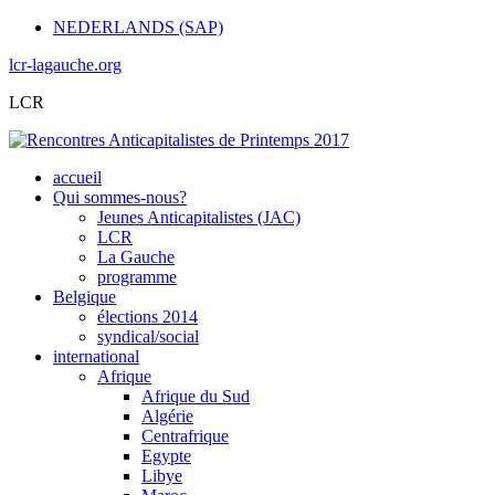
NEDERLANDS (SAP)
lcr-lagauche.org
LCR
accueil
Qui sommes-nous?
Jeunes Anticapitalistes (JAC)
LCR
La Gauche
programme
Belgique
élections 2014
syndical/social
international
Afrique
Afrique du Sud
Algérie
Centrafrique
Egypte
Libye