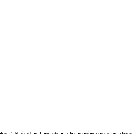
luer l’utilité de l’outil marxiste pour la compréhension du capitalisme