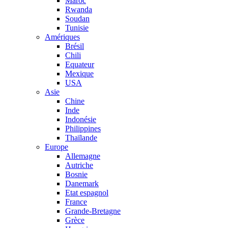
Maroc
Rwanda
Soudan
Tunisie
Amériques
Brésil
Chili
Equateur
Mexique
USA
Asie
Chine
Inde
Indonésie
Philippines
Thaïlande
Europe
Allemagne
Autriche
Bosnie
Danemark
Etat espagnol
France
Grande-Bretagne
Grèce