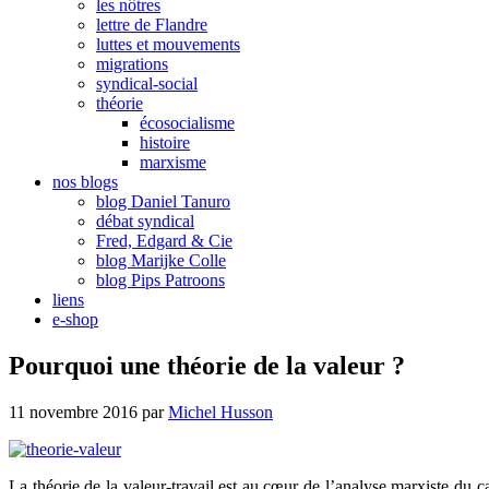
les nôtres
lettre de Flandre
luttes et mouvements
migrations
syndical-social
théorie
écosocialisme
histoire
marxisme
nos blogs
blog Daniel Tanuro
débat syndical
Fred, Edgard & Cie
blog Marijke Colle
blog Pips Patroons
liens
e-shop
Pourquoi une théorie de la valeur ?
11 novembre 2016
par
Michel Husson
La théorie de la valeur-travail est au cœur de l’analyse marxiste du c