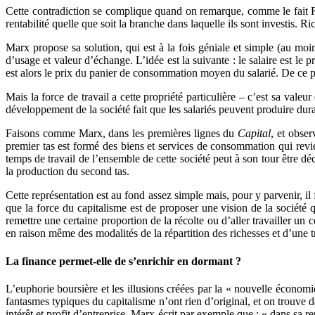
Cette contradiction se complique quand on remarque, comme le fait Ric
rentabilité quelle que soit la branche dans laquelle ils sont investis. Ric
Marx propose sa solution, qui est à la fois géniale et simple (au mo
d’usage et valeur d’échange. L’idée est la suivante : le salaire est le
est alors le prix du panier de consommation moyen du salarié. De ce poi
Mais la force de travail a cette propriété particulière – c’est sa valeu
développement de la société fait que les salariés peuvent produire dura
Faisons comme Marx, dans les premières lignes du
Capital
, et obse
premier tas est formé des biens et services de consommation qui revie
temps de travail de l’ensemble de cette société peut à son tour être dé
la production du second tas.
Cette représentation est au fond assez simple mais, pour y parvenir, il
que la force du capitalisme est de proposer une vision de la société 
remettre une certaine proportion de la récolte ou d’aller travailler un c
en raison même des modalités de la répartition des richesses et d’une t
La finance permet-elle de s’enrichir en dormant ?
L’euphorie boursière et les illusions créées par la « nouvelle économ
fantasmes typiques du capitalisme n’ont rien d’original, et on trouve
intérêt et profit d’entreprise. Marx écrit par exemple que : « dans sa rep