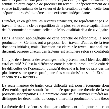
semble en effet capable de procurer un revenu, indépendamment de l’e
source indépendante de la valeur et de la création de valeur, cette fo
séparé du procès lui-même – une existence indépendante ».
L’intérêt, et en général les revenus financiers, ne représentent pas l
travail ; il est une clé de répartition de la plus-value entre capital fin
de l’économie dominante, celle que Marx qualifiait déjà de « vulgaire »
Dans la vision apologétique de cette branche de l’économie, la soci
production ». Certains ont à proposer leur travail, d’autres de la ter
dotations initiales, mais l’intention est claire : le revenu national 
disparaît, puisque chacun des facteurs est rémunéré selon sa contribut
Ce type de schéma a des avantages mais présente aussi bien des diff
est-il calculé ? C’est la différence entre le prix du produit et le coû
les difficultés de l’opération, puisqu’il dépend à la fois du prix des m
plus intéressante que ce profit, une fois « maximisé » est nul. Et s’il n
chacun des « facteurs ».
La seule manière de traiter cette difficulté est, pour l’économie do
d’ensemble, qui ne saurait être donnée que par une théorie de la va
positions incompatibles. La première consiste à assimiler l’intérêt a
distinguer les deux, mais, du coup, s’interdit la production d’une théor
La théorie de la valeur est donc particulièrement utile pour traiter