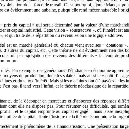
xploitation de la force de travail. C’est pourquoi, ajoute Marx, « pour
rme est évidemment une aubaine, puisqu’elle rend méconnaissable l’origine
e « prix du capital » qui serait déterminé par la valeur d’une marchand
ancier et capital industriel. Cette vision « soustractive », où l’intérêt e
, et qui traite de la répartition du revenu selon une logique additive.
été est un marché généralisé où chacun vient avec ses « dotations », 
re, d’autres du capital, etc. Cette théorie ne dit évidemment rien des 
est construit par agrégation des revenus des différents « facteurs de pr
ion propre.
icultés. Par exemple, des générations d’étudiants en économie apprenne
t des moyens de production, donc les salaires mais aussi le « coût d’usag
achines et du taux d’intérêt. Mais si les machines ont été payées et les 
e l’est pas, il tend vers l’infini, et la théorie néoclassique de la répart
minante, de la découper en morceaux et d’apporter des réponses différ
leur dont elle ne dispose pas. Pour résumer ces difficultés, qui ramèn
u profit – et le capital emprunté au capital engagé – mais laisse inexpl
ie unifiée du capital. Toute l’histoire de la théorie économique bourgeois
 correctement le phénomène de la financiarisation. Une présentation lar