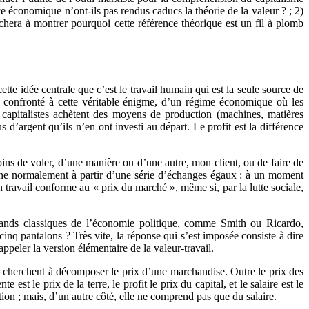
ce économique n’ont-ils pas rendus caducs la théorie de la valeur ? ; 2)
achera à montrer pourquoi cette référence théorique est un fil à plomb
ette idée centrale que c’est le travail humain qui est la seule source de
rs confronté à cette véritable énigme, d’un régime économique où les
es capitalistes achètent des moyens de production (machines, matières
 d’argent qu’ils n’en ont investi au départ. Le profit est la différence
oins de voler, d’une manière ou d’une autre, mon client, ou de faire de
onne normalement à partir d’une série d’échanges égaux : à un moment
on travail conforme au « prix du marché », même si, par la lutte sociale,
rands classiques de l’économie politique, comme Smith ou Ricardo,
cinq pantalons ? Très vite, la réponse qui s’est imposée consiste à dire
ppeler la version élémentaire de la valeur-travail.
 – cherchent à décomposer le prix d’une marchandise. Outre le prix des
e est le prix de la terre, le profit le prix du capital, et le salaire est le
tion ; mais, d’un autre côté, elle ne comprend pas que du salaire.