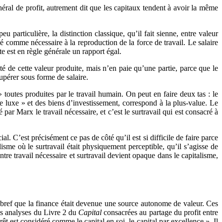
éral de profit, autrement dit que les capitaux tendent à avoir la même
eu particulière, la distinction classique, qu’il fait sienne, entre valeur
né comme nécessaire à la reproduction de la force de travail. Le salaire
te est en règle générale un rapport égal.
lité de cette valeur produite, mais n’en paie qu’une partie, parce que le
upérer sous forme de salaire.
outes produites par le travail humain. On peut en faire deux tas : le
e luxe » et des biens d’investissement, correspond à la plus-value. Le
ar Marx le travail nécessaire, et c’est le surtravail qui est consacré à
. C’est précisément ce pas de côté qu’il est si difficile de faire parce
sme où le surtravail était physiquement perceptible, qu’il s’agisse de
entre travail nécessaire et surtravail devient opaque dans le capitalisme,
, bref que la finance était devenue une source autonome de valeur. Ces
ses analyses du Livre 2 du
Capital
consacrées au partage du profit entre
érêt est considéré comme le capital en soi, le capital par excellence ». Il