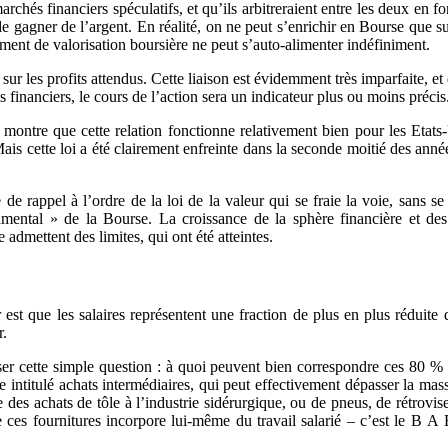
archés financiers spéculatifs, et qu’ils arbitreraient entre les deux en 
de gagner de l’argent. En réalité, on ne peut s’enrichir en Bourse que su
ment de valorisation boursière ne peut s’auto-alimenter indéfiniment.
ur les profits attendus. Cette liaison est évidemment très imparfaite, et
 financiers, le cours de l’action sera un indicateur plus ou moins précis
ontre que cette relation fonctionne relativement bien pour les Etats
 Mais cette loi a été clairement enfreinte dans la seconde moitié des ann
e rappel à l’ordre de la loi de la valeur qui se fraie la voie, sans 
ndamental » de la Bourse. La croissance de la sphère financière et de
admettent des limites, qui ont été atteintes.
 est que les salaires représentent une fraction de plus en plus réduite
r.
oser cette simple question : à quoi peuvent bien correspondre ces 80 % 
titulé achats intermédiaires, qui peut effectivement dépasser la masse s
es achats de tôle à l’industrie sidérurgique, ou de pneus, de rétrovise
ces fournitures incorpore lui-même du travail salarié – c’est le B A B