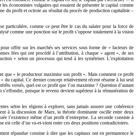
 les économistes vulgaires qui essaient de présenter le capital comme
 du profit et octroie au résultat du procès de production capitaliste –
ise particulière, comme ce peut être le cas du salaire pour la force de
st analysé comme une ponction sur le profit s’oppose totalement à la vision
pour offrir sur les marchés ses services sous forme de « facteurs de
bonnes fées qui ont procédé à l’attribution, à chaque « agent », de ses
oduction » selon un processus qui tend à les symétriser. L’exploitation
nt que « le producteur maximise son profit ». Mais comment ce profit
e » du capital. Ce dernier concept relativement récent résume à lui seul
intérêts versés, quel est ce profit que l’on maximise ? Question d’autant
ition s’effondre, puisque le revenu devient supérieur à la rémunération de
entes selon les régions à explorer, sans jamais assurer une cohérence
ent à la discussion de Marx, la théorie dominante oscille entre deux
iquée l’existence même d’un profit d’entreprise. La seconde consiste à
e est celle d’un va-et-vient entre ces deux positions contradictoires.
gement répandue consiste à dire que les capitaux ont en permanence le