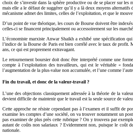
choix de s’investir dans la sphère productive ou de se placer sur les m
mais elle a le défaut de suggérer qu’il y a là deux moyens alternatifs 
mécanisme admet des limites, celles de l’exploitation, et que le mouve
D’un point de vue théorique, les cours de Bourse doivent être indexés s
celles-ci se financent principalement ou accessoirement sur les marchés
L’économiste marxiste Anwar Shaikh a exhibé une spécification qui m
l’indice de la Bourse de Paris est bien corrélé avec le taux de profit.
ans, ce qui est proprement extravagant.
Le retournement boursier doit donc être interprété comme une forme d
compte à l’exploitation des travailleurs, qui est le véritable « fo
l’augmentation de la plus-value non accumulée, et l’une comme l’autre 
Fin du travail, et donc de la valeur-travail ?
L’une des objections classiquement adressée à la théorie de la valeur
devient difficile de maintenir que le travail est la seule source de valeu
Cette approche ne résiste cependant pas à l’examen et il suffit de p
examine les comptes d’une société, on va trouver notamment un poste in
pas examiner de plus près cette rubrique ? On y trouvera par exemple d
autant de coûts non salariaux ? Evidemment non, puisque le coût de 
nationale.