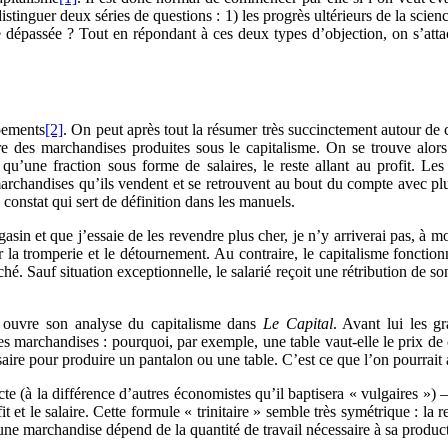
tinguer deux séries de questions : 1) les progrès ultérieurs de la scien
ue dépassée ? Tout en répondant à ces deux types d’objection, on s’att
ppements
[2]
. On peut après tout la résumer très succinctement autour de c
taire des marchandises produites sous le capitalisme. On se trouve alo
nt qu’une fraction sous forme de salaires, le reste allant au profit. L
s marchandises qu’ils vendent et se retrouvent au bout du compte avec plus
e constat qui sert de définition dans les manuels.
asin et que j’essaie de les revendre plus cher, je n’y arriverai pas, à m
r la tromperie et le détournement. Au contraire, le capitalisme foncti
rché. Sauf situation exceptionnelle, le salarié reçoit une rétribution de s
 ouvre son analyse du capitalisme dans
Le Capital
. Avant lui les g
es marchandises : pourquoi, par exemple, une table vaut-elle le prix de 
saire pour produire un pantalon ou une table. C’est ce que l’on pourrait a
cte (à la différence d’autres économistes qu’il baptisera « vulgaires »)
 et le salaire. Cette formule « trinitaire » semble très symétrique : la rent
d’une marchandise dépend de la quantité de travail nécessaire à sa produc