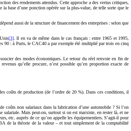
fonction des rendements attendus. Cette approche a des vertus critiques,
r la base d’une ponction opérée sur la plus-value, de telle sorte que le
 dépend aussi de la structure de financement des entreprises : selon que
.
-Unis
[3]
. Il en va de même dans le cas français : entre 1965 et 1995,
ées 90 : à Paris, le CAC40 a par exemple été multiplié par trois en cinq
se soucier des modes économiques. Le retour du réel renvoie en fin de
s revenus qu’elle procure, n’est possible qu’en proportion exacte de
 des coûts de production (de l’ordre de 20 %). Dans ces conditions, il
de coûts non salariaux dans la fabrication d’une automobile ? Si l’on
alariale. Mais peut-on, surtout si on est marxiste, en rester là, et ne
urs, etc. auprès de ce qu’on appelle les équipementiers. S’agit-il pour
A de la théorie de la valeur – et tout simplement de la comptabilité