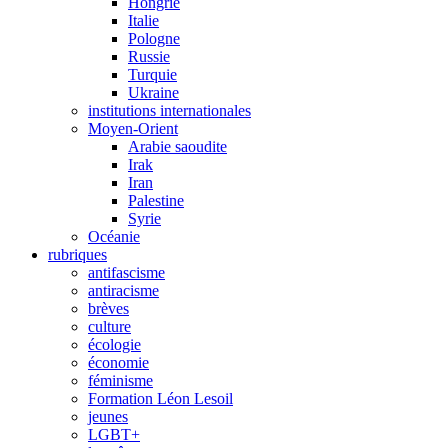
Hongrie
Italie
Pologne
Russie
Turquie
Ukraine
institutions internationales
Moyen-Orient
Arabie saoudite
Irak
Iran
Palestine
Syrie
Océanie
rubriques
antifascisme
antiracisme
brèves
culture
écologie
économie
féminisme
Formation Léon Lesoil
jeunes
LGBT+