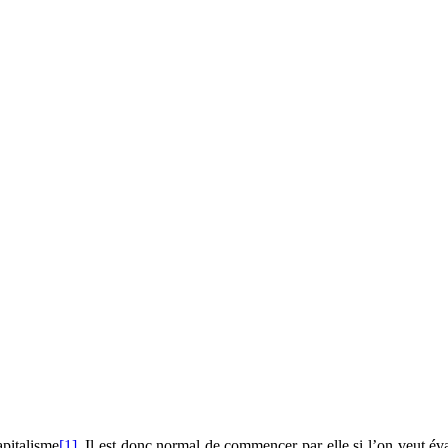
apitalisme
[1]
. Il est donc normal de commencer par elle si l’on veut éva