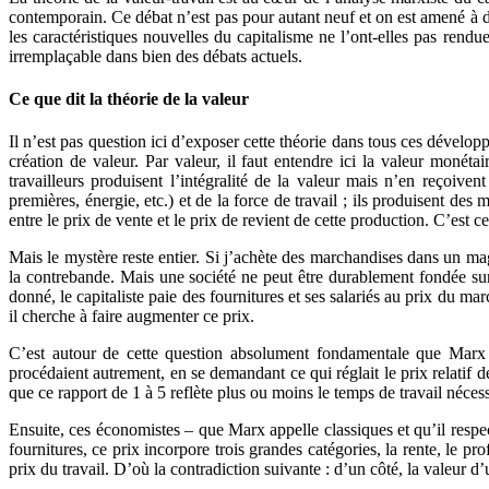
contemporain. Ce débat n’est pas pour autant neuf et on est amené à dis
les caractéristiques nouvelles du capitalisme ne l’ont-elles pas rend
irremplaçable dans bien des débats actuels.
Ce que dit la théorie de la valeur
Il n’est pas question ici d’exposer cette théorie dans tous ces dévelo
création de valeur. Par valeur, il faut entendre ici la valeur moné
travailleurs produisent l’intégralité de la valeur mais n’en reçoive
premières, énergie, etc.) et de la force de travail ; ils produisent de
entre le prix de vente et le prix de revient de cette production. C’est c
Mais le mystère reste entier. Si j’achète des marchandises dans un mag
la contrebande. Mais une société ne peut être durablement fondée su
donné, le capitaliste paie des fournitures et ses salariés au prix du ma
il cherche à faire augmenter ce prix.
C’est autour de cette question absolument fondamentale que Marx
procédaient autrement, en se demandant ce qui réglait le prix relatif d
que ce rapport de 1 à 5 reflète plus ou moins le temps de travail néces
Ensuite, ces économistes – que Marx appelle classiques et qu’il respe
fournitures, ce prix incorpore trois grandes catégories, la rente, le profit
prix du travail. D’où la contradiction suivante : d’un côté, la valeur 