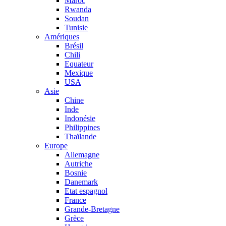
Maroc
Rwanda
Soudan
Tunisie
Amériques
Brésil
Chili
Equateur
Mexique
USA
Asie
Chine
Inde
Indonésie
Philippines
Thaïlande
Europe
Allemagne
Autriche
Bosnie
Danemark
Etat espagnol
France
Grande-Bretagne
Grèce