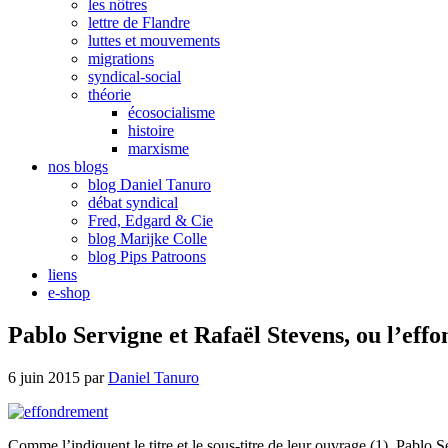
les nôtres
lettre de Flandre
luttes et mouvements
migrations
syndical-social
théorie
écosocialisme
histoire
marxisme
nos blogs
blog Daniel Tanuro
débat syndical
Fred, Edgard & Cie
blog Marijke Colle
blog Pips Patroons
liens
e-shop
Pablo Servigne et Rafaël Stevens, ou l’eff
6 juin 2015
par
Daniel Tanuro
Comme l’indiquent le titre et le sous-titre de leur ouvrage (1), Pablo 