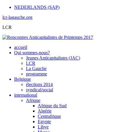
NEDERLANDS (SAP)
lcr-lagauche.org
LCR
accueil
Qui sommes-nous?
Jeunes Anticapitalistes (JAC)
LCR
La Gauche
programme
Belgique
élections 2014
syndical/social
international
Afrique
Afrique du Sud
Algérie
Centrafrique
Egypte
Libye