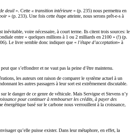
de deuil
». Cette
« transition intérieure
» (p. 235) nous permettra en
poir
» (p. 233). Une fois cette étape atteinte, nous serons prêt-e-s à
évitable, voire nécessaire, à court terme. Ils citent trois sources: le
diale entre « quelques millions à 1 ou 2 milliards en 2100 » (!) (p.
206). Le livre semble donc indiquer que «
l’étape d’acceptation
» à
 peut que s’effondrer et ne vaut pas la peine d’être maintenu.
agérations, les auteurs ont raison de comparer le système actuel à un
ndonnant les autres passagers à leur sort est extrêmement discutable.
té sur le danger de ce genre de véhicule. Mais Servigne et Stevens n’y
croissance pour continuer à rembourser les crédits, à payer des
e énergétique basé sur le carbone nous verrouillent à la croissance,
visager qu’elle puisse exister. Dans leur métaphore, en effet, la