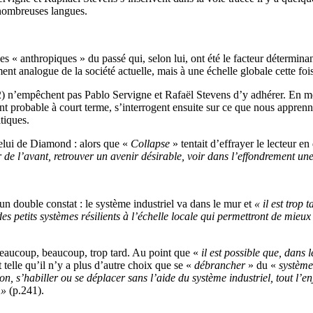
 nombreuses langues.
 anthropiques » du passé qui, selon lui, ont été le facteur déterminant d
ent analogue de la société actuelle, mais à une échelle globale cette fois
et (2) n’empêchent pas Pablo Servigne et Rafaël Stevens d’y adhérer. En 
 probable à court terme, s’interrogent ensuite sur ce que nous apprennen
tiques.
celui de Diamond : alors que «
Collapse
» tentait d’effrayer le lecteur 
r de l’avant, retrouver un avenir désirable, voir dans l’effondrement un
un double constat : le système industriel va dans le mur et
« il est trop
 des petits systèmes résilients à l’échelle locale qui permettront de mi
eaucoup, beaucoup, trop tard. Au point que «
il est possible que, dans
t telle qu’il n’y a plus d’autre choix que se «
débrancher
» du «
système
, s’habiller ou se déplacer sans l’aide du système industriel, tout l’enj
 »
(p.241).