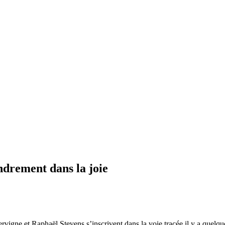
ondrement dans la joie
Servigne et Raphaël Stevens s’inscrivent dans la voie tracée il y a quel