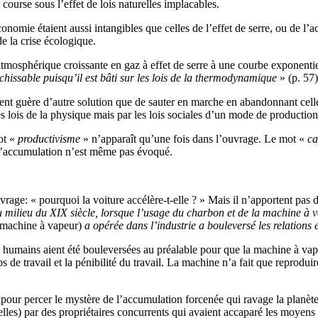
ourse sous l’effet de lois naturelles implacables.
conomie étaient aussi intangibles que celles de l’effet de serre, ou de l’
 de la crise écologique.
osphérique croissante en gaz à effet de serre à une courbe exponentiell
hissable puisqu’il est bâti sur les lois de la thermodynamique
» (p. 57)
ement guère d’autre solution que de sauter en marche en abandonnant celles
les lois de la physique mais par les lois sociales d’un mode de production
ot «
productivisme
» n’apparaît qu’une fois dans l’ouvrage. Le mot «
ca
t l’accumulation n’est même pas évoqué.
rage: « pourquoi la voiture accélère-t-elle ? » Mais il n’apportent pas 
u milieu du XIX siècle, lorsque l’usage du charbon et de la machine à v
 machine à vapeur)
a opérée dans l’industrie a bouleversé les relations
tres humains aient été bouleversées au préalable pour que la machine à vap
emps de travail et la pénibilité du travail. La machine n’a fait que reprod
our percer le mystère de l’accumulation forcenée qui ravage la planète de
urelles) par des propriétaires concurrents qui avaient accaparé les moyens