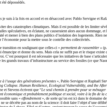
nt été dépossédés.
ls je suis à la fois en accord et en désaccord avec Pablo Servigne et Raf
éviter des catastrophes climatiques. Mais il est possible de les limiter s
bulles spéculatives, en éclatant, ne causeraient alors aucun dommage, et 
ité et mener à bien des plans publics d’isolation des logements. Rien ne
r l’économie pour la mettre sous le contrôle des collectivités.
de transition en soulignant que celles-ci «
permettent de rassembler »
(p.
ui émancipe et donne du sens. Mais cela ne suffit pas et le risque exist
i. C’est pourquoi il est nécessaire que les initiatives de base s’articul
les grands travaux d’infrastructure au service des fossiles (ce que Nao
e à l’usage des générations présentes
», Pablo Servigne et Raphaël Ste
g Collapse. Human Resilience, Ecological Vulnerability, and the Afte
ne et Stevens écrivent que “
Le seul chemin à prendre pour se ménager u
 économique et probablement politique et social, voire à la fin de la ci
ossible sans «
effondrement
», de sorte qu’on est ici dans le domaine de
ne se décrète pas au nom de la science: il doit faire l’objet d’une délib
instar de Lebeau, Ellul et d’autres, croient trouver la cause de l’accumu