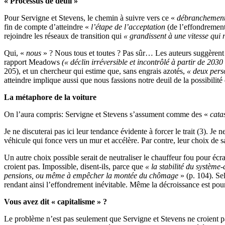
« Processus de deuil »
Pour Servigne et Stevens, le chemin à suivre vers ce «
débranchemen
fin de compte d’atteindre «
l’étape de l’acceptation
(de l’effondremen
rejoindre les réseaux de transition qui
« grandissent à une vitesse qui 
Qui, «
nous
» ? Nous tous et toutes ? Pas sûr… Les auteurs suggèrent as
rapport Meadows
(« déclin irréversible et incontrôlé à partir de 2030
205), et un chercheur qui estime que, sans engrais azotés,
« deux pers
atteindre implique aussi que nous fassions notre deuil de la possibili
La métaphore de la voiture
On l’aura compris: Servigne et Stevens s’assument comme des «
cata
Je ne discuterai pas ici leur tendance évidente à forcer le trait (3). Je
véhicule qui fonce vers un mur et accélère. Par contre, leur choix de 
Un autre choix possible serait de neutraliser le chauffeur fou pour écr
croient pas. Impossible, disent-ils, parce que
« la stabilité du système
pensions, ou même à empêcher la montée du chômage
» (p. 104). Se
rendant ainsi l’effondrement inévitable. Même la décroissance est po
Vous avez dit « capitalisme » ?
Le problème n’est pas seulement que Servigne et Stevens ne croient pas