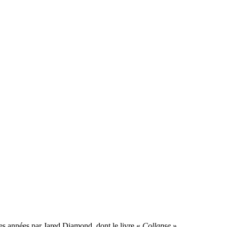
ques années par Jared Diamond, dont le livre «
Collapse
»