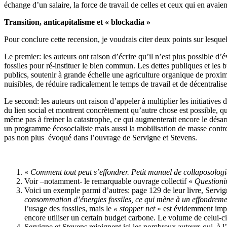
échange d’un salaire, la force de travail de celles et ceux qui en avaie
Transition, anticapitalisme et « blockadia »
Pour conclure cette recension, je voudrais citer deux points sur lesque
Le premier: les auteurs ont raison d’écrire qu’il n’est plus possible d’
fossiles pour ré-instituer le bien commun. Les dettes publiques et les 
publics, soutenir à grande échelle une agriculture organique de proxim
nuisibles, de réduire radicalement le temps de travail et de décentralise
Le second: les auteurs ont raison d’appeler à multiplier les initiatives 
du lien social et montrent concrètement qu’autre chose est possible, q
même pas à freiner la catastrophe, ce qui augmenterait encore le désarro
un programme écosocialiste mais aussi la mobilisation de masse contre 
pas non plus évoqué dans l’ouvrage de Servigne et Stevens.
«
Comment tout peut s’effondrer. Petit manuel de collaposologi
Voir –notamment- le remarquable ouvrage collectif «
Questionin
Voici un exemple parmi d’autres: page 129 de leur livre, Servig
consommation d’énergies fossiles, ce qui mène à un effondrement
l’usage des fossiles, mais le
« stopper net
» est évidemment imp
encore utiliser un certain budget carbone. Le volume de celui-ci 
Servigne et Stevens rejoignent ici les nombreux auteurs qui, à l’