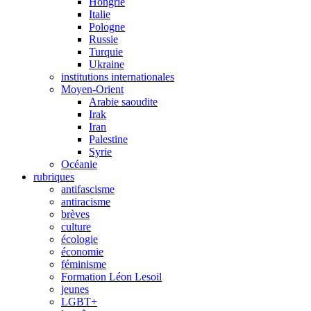
Hongrie
Italie
Pologne
Russie
Turquie
Ukraine
institutions internationales
Moyen-Orient
Arabie saoudite
Irak
Iran
Palestine
Syrie
Océanie
rubriques
antifascisme
antiracisme
brèves
culture
écologie
économie
féminisme
Formation Léon Lesoil
jeunes
LGBT+