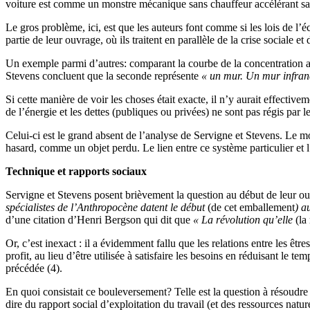
voiture est comme un monstre mécanique sans chauffeur accélérant sa c
Le gros problème, ici, est que les auteurs font comme si les lois de l’é
partie de leur ouvrage, où ils traitent en parallèle de la crise sociale et
Un exemple parmi d’autres: comparant la courbe de la concentration atm
Stevens concluent que la seconde représente
« un mur. Un mur infranc
Si cette manière de voir les choses était exacte, il n’y aurait effectiv
de l’énergie et les dettes (publiques ou privées) ne sont pas régis par 
Celui-ci est le grand absent de l’analyse de Servigne et Stevens. Le m
hasard, comme un objet perdu. Le lien entre ce système particulier e
Technique et rapports sociaux
Servigne et Stevens posent brièvement la question au début de leur ouv
spécialistes de l’Anthropocène datent le début
(de cet emballement
) a
d’une citation d’Henri Bergson qui dit que
« La révolution qu’elle
(la
Or, c’est inexact : il a évidemment fallu que les relations entre les ê
profit, au lieu d’être utilisée à satisfaire les besoins en réduisant le t
précédée (4).
En quoi consistait ce bouleversement? Telle est la question à résoudre p
dire du rapport social d’exploitation du travail (et des ressources nat