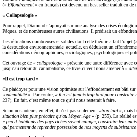
(«
Effondrement
» en français) est devenu un best seller traduit en de
« Collapsologie »
Pour rappel, Diamond s’appuyait sur une analyse des crises écologiques «
Pâques, et de nombreuses autres civilisations. Il prédisait un effondrem
Les réfutations nombreuses et solides dont cette théorie a fait l’obj
la destruction environnementale actuelle, en déduisent un effondrement
considérations démographiques, sociologiques, psychologiques et poli
Cet ouvrage de «
collapsologie
» présente une autre différence avec 
jusqu’au retour du cannibalisme, ce livre-ci veut nous amener à
« alle
«Il est trop tard »
Ce plaidoyer pour une vision optimiste sur l’effondrement est bâti sur 
soutenabilité
». Par contre,
« il n’est jamais trop tard pour construire
237). En fait, c’est même tout ce qu’il nous resterait à faire.
Selon nos auteurs, en effet, il n’est pas seulement
«trop tard
», mais b
situation bien plus précaire qu’au Moyen Age
» (p. 255). La réalité es
« peu d’habitants des pays riches savent manger, construire leur maison
qui permettent de reprendre possession de nos moyens de subsistance