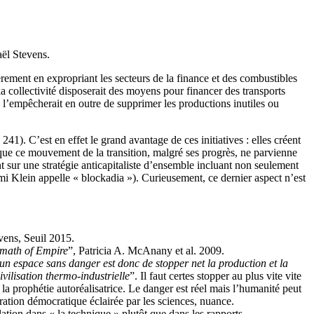
aël Stevens.
évèrement en expropriant les secteurs de la finance et des combustibles
la collectivité disposerait des moyens pour financer des transports
 l’empêcherait en outre de supprimer les productions inutiles ou
 241). C’est en effet le grand avantage de ces initiatives : elles créent
e que ce mouvement de la transition, malgré ses progrès, ne parvienne
ent sur une stratégie anticapitaliste d’ensemble incluant non seulement
mi Klein appelle « blockadia »). Curieusement, ce dernier aspect n’est
vens, Seuil 2015.
rmath of Empire
”, Patricia A. McAnany et al. 2009.
n espace sans danger est donc de stopper net la production et la
vilisation thermo-industrielle
”. Il faut certes stopper au plus vite vite
 la prophétie autoréalisatrice. Le danger est réel mais l’humanité peut
ération démocratique éclairée par les sciences, nuance.
lation dans « la technique » plutôt que dans les rapports