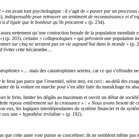
t
» est avant tout psychologique : il s’agit de
« passer par un processus 
t),
indispensable pour retrouver un sentiment de reconnaissance et d’es
n’a d’égale que le bonheur qu’ils procurent »
(p. 234).
sez nettement qu’une contraction brutale de la population mondiale est in
») (p. 203), certains «
collapsologues
» qui prévoient une population mon
onnes sur cinq ne seraient pas en vie aujourd’hui dans le monde
» (p. 
té d’éviter cette hécatombe…
strophistes
»… mais des catastrophistes sereins, car ce qui s’effondre ne
 ne le ferai pas parce que l’essentiel, selon moi, est ceci : au-delà des ex
sauter de la voiture en marche pour s’en aller faire du maraîchage en aba
aser le frein, limiter les dégâts au maximum et ouvrir un débat de socié
-dette repose entièrement sur la croissance » : « Nous avons besoin de 
lon eux, les logiques interdépendantes du système financier et du systèm
ur eux une «
hypothèse irréaliste
» (p. 192).
 que cette autre voie puisse se concrétiser: ils ne semblent même pas en