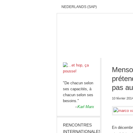
NEDERLANDS (SAP)
ACCUEIL
QUI SOMMES-NOUS?
Menso
préten
"De chacun selon
pas au
ses capacités, à
chacun selon ses
10 février 201
besoins."
--
Karl Marx
RENCONTRES
En décembre 
INTERNATIONALES