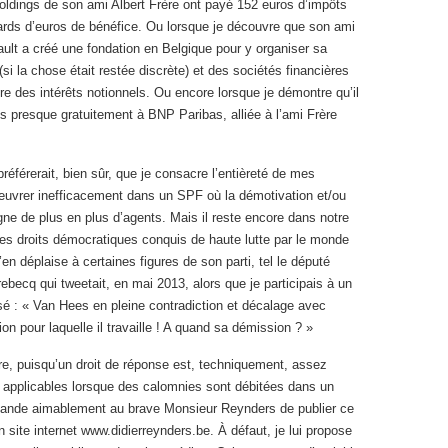
oldings de son ami Albert Frère ont payé 152 euros d’impôts
iards d’euros de bénéfice. Ou lorsque je découvre que son ami
ult a créé une fondation en Belgique pour y organiser sa
si la chose était restée discrète) et des sociétés financières
re des intérêts notionnels. Ou encore lorsque je démontre qu’il
tis presque gratuitement à BNP Paribas, alliée à l’ami Frère
préférerait, bien sûr, que je consacre l’entièreté de mes
œuvrer inefficacement dans un SPF où la démotivation et/ou
gne de plus en plus d’agents. Mais il reste encore dans notre
es droits démocratiques conquis de haute lutte par le monde
N’en déplaise à certaines figures de son parti, tel le député
rebecq qui tweetait, en mai 2013, alors que je participais à un
sé : « Van Hees en pleine contradiction et décalage avec
tion pour laquelle il travaille ! A quand sa démission ? »
re, puisqu’un droit de réponse est, techniquement, assez
t applicables lorsque des calomnies sont débitées dans un
emande aimablement au brave Monsieur Reynders de publier ce
n site internet www.didierreynders.be. À défaut, je lui propose