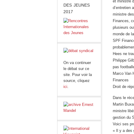
et ministre 
DES JEUNES
d’entretien 
2017
ministre de
Finances, c
plusieurs o
monde de la 
SPF Finances
probablemen
Hees ne tra
Philippe Gil
On va continuer
pas football
le débat sur ce
Marco Van He
site. Pour voir la
Finances
source, cliquez
ici
.
Droit de ré
Dans le réc
Martin Buxa
ministre lib
gestion du 
Voici ses pr
« Il y a des