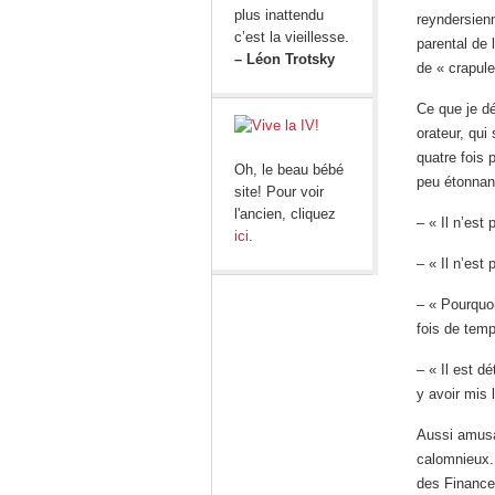
plus inattendu
reyndersien
c’est la vieillesse.
parental de 
– Léon Trotsky
de « crapul
Ce que je d
orateur, qui
quatre fois
Oh, le beau bébé
peu étonnan
site! Pour voir
l'ancien, cliquez
– « Il n’est
ici
.
– « Il n’est
– « Pourquoi
fois de tem
– « Il est d
y avoir mis 
Aussi amusa
calomnieux. 
des Finances