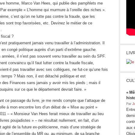
rave homme, Marco Van Hees, qui publie des pamphlets me
 Par exemple « L’homme qui murmure à l’oreille des riches ».
ème, c’est qu’on ne lutte pas contre la fraude, que les
les sont trop favorisées, etc. Devinez le métier de ce
…
 fiscal ?
 n’est pratiquement jamais venu travailler à l’administration. Il
 en congé politique auprès d’un parti d’extrême gauche.
LIV
années, il n’est pas souvent venu travailler au sein du SPF.
ment convaincu qu’il faut lutter contre la fraude fiscale,
vient-il pas travailler avec ses collègues, ne fut-ce qu’une fois
temps ? Mais non, il est détaché politique et est
CUL
e des Finances sans jamais y avoir mis les pieds ; mais il
ouquins sur ce que le département devrait faire. »
« Mê
hist
nt ce passage du livre, je me rends compte que l’attaque de
Par
J
lle à mon encontre lors d’un débat de « Mise au point »
Entre
11 – « Monsieur Van Hees ferait mieux de travailler au lieu
dern
livres poujadistes » – ne résultait nullement, en fait, d’un
contr
agité de la future ex-politicienne, mais d’une stratégie de
aux 
on de l’ensemble du MR ou, au minimum, de sa branche
Oliv