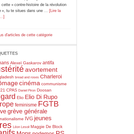
cette « contre-histoire de la révolution
e », tu te situes dans une …
[Lire la
...]
us d'articles de cette catégorie
QUETTES
hans
antifa
Alexeï Gaskarov
stérité
avortement
Charleroi
gladesh
bread and roses
ômage
cinéma
communisme
21
CPAS
Doosan
Daniel Piron
gard
Elio Di Rupo
Elio
FGTB
rope
feminisme
ève
grève générale
jeunes
IVG
rnationalisme
vres
Maggie De Block
Léon Lesoil
nifs
PS
Mons
podemos