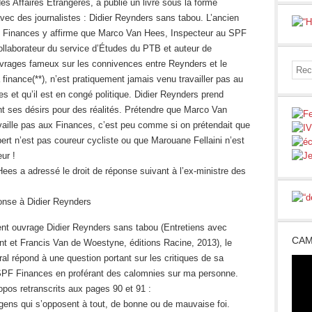
des Affaires Étrangères, a publié un livre sous la forme
avec des journalistes : Didier Reynders sans tabou. L’ancien
s Finances y affirme que Marco Van Hees, Inspecteur au SPF
ollaborateur du service d’Études du PTB et auteur de
uvrages fameux sur les connivences entre Reynders et le
finance(**), n’est pratiquement jamais venu travailler pas au
 et qu’il est en congé politique. Didier Reynders prend
t ses désirs pour des réalités. Prétendre que Marco Van
vaille pas aux Finances, c’est peu comme si on prétendait que
bert n’est pas coureur cycliste ou que Marouane Fellaini n’est
eur !
es a adressé le droit de réponse suivant à l’ex-ministre des
ponse à Didier Reynders
ent ouvrage Didier Reynders sans tabou (Entretiens avec
CAM
nt et Francis Van de Woestyne, éditions Racine, 2013), le
éral répond à une question portant sur les critiques de sa
SPF Finances en proférant des calomnies sur ma personne.
opos retranscrits aux pages 90 et 91 :
 gens qui s’opposent à tout, de bonne ou de mauvaise foi.