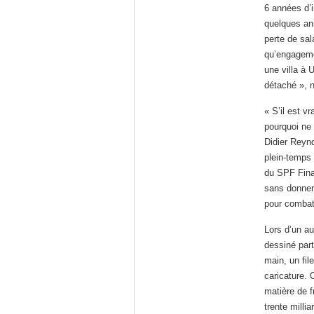
6 années d’i
quelques an
perte de sal
qu’engagemen
une villa à 
détaché », n
« S’il est vr
pourquoi ne 
Didier Reynd
plein-temps
du SPF Finan
sans donner
pour combatt
Lors d’un au
dessiné part
main, un fil
caricature. 
matière de f
trente milli