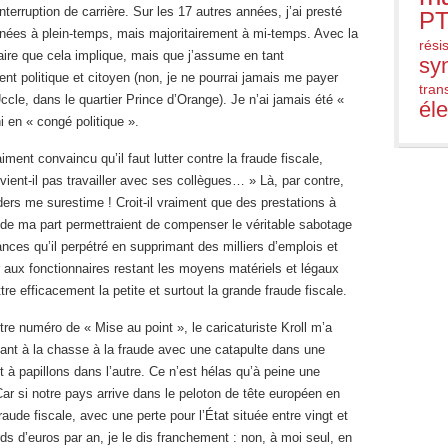
nterruption de carrière. Sur les 17 autres années, j’ai presté
PT
nées à plein-temps, mais majoritairement à mi-temps. Avec la
rési
aire que cela implique, mais que j’assume en tant
sy
t politique et citoyen (non, je ne pourrai jamais me payer
trans
Uccle, dans le quartier Prince d’Orange). Je n’ai jamais été «
él
i en « congé politique ».
aiment convaincu qu’il faut lutter contre la fraude fiscale,
vient-il pas travailler avec ses collègues… » Là, par contre,
ers me surestime ! Croit-il vraiment que des prestations à
 de ma part permettraient de compenser le véritable sabotage
ces qu’il perpétré en supprimant des milliers d’emplois et
 aux fonctionnaires restant les moyens matériels et légaux
re efficacement la petite et surtout la grande fraude fiscale.
tre numéro de « Mise au point », le caricaturiste Kroll m’a
ant à la chasse à la fraude avec une catapulte dans une
et à papillons dans l’autre. Ce n’est hélas qu’à peine une
Car si notre pays arrive dans le peloton de tête européen en
raude fiscale, avec une perte pour l’État située entre vingt et
ards d’euros par an, je le dis franchement : non, à moi seul, en