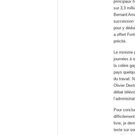
principaux h
sur 3,3 mill
Bernard Arna
succession (
pour y dédui
a offert For
précité.
Le ministre 
journées à 
la colère ga
pays quelqu
du travail. 
Olivier Dest
débat télévi
l’administra
Pour conclu
difficilemen
livre, je d
texte sur so