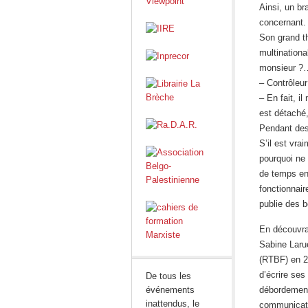
Ainsi, un b
concernant.
Son grand th
multinationa
monsieur ?
– Contrôleur
– En fait, il
est détaché,
Pendant des 
S’il est vrai
pourquoi ne 
de temps en 
fonctionnair
publie des b
En découvra
Sabine Larue
(RTBF) en 20
d’écrire ses 
De tous les
événements
débordement 
inattendus, le
communicati