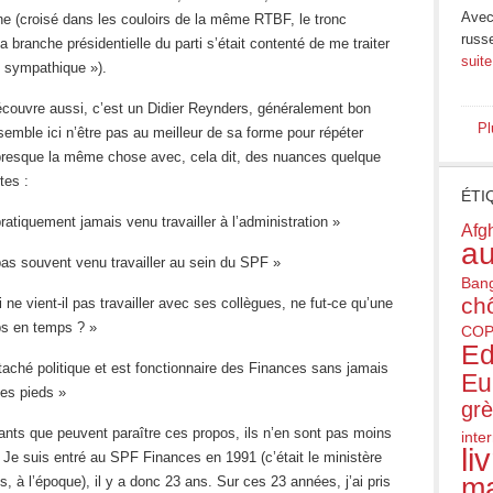
Avec 
ne (croisé dans les couloirs de la même RTBF, le tronc
russ
la branche présidentielle du parti s’était contenté de me traiter
suite
e sympathique »).
écouvre aussi, c’est un Didier Reynders, généralement bon
Pl
 semble ici n’être pas au meilleur de sa forme pour répéter
 presque la même chose avec, cela dit, des nuances quelque
tes :
ÉTI
 pratiquement jamais venu travailler à l’administration »
Afg
au
 pas souvent venu travailler au sein du SPF »
Ban
ch
 ne vient-il pas travailler avec ses collègues, ne fut-ce qu’une
ps en temps ? »
COP
Ed
étaché politique et est fonctionnaire des Finances sans jamais
Eu
les pieds »
gr
nts que peuvent paraître ces propos, ils n’en sont pas moins
inte
li
Je suis entré au SPF Finances en 1991 (c’était le ministère
ma
, à l’époque), il y a donc 23 ans. Sur ces 23 années, j’ai pris