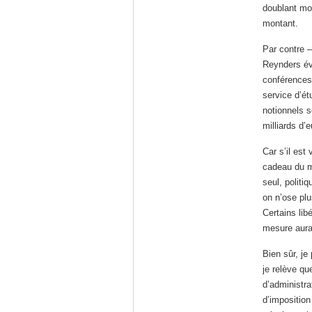
doublant mon
montant.
Par contre –
Reynders év
conférences
service d’ét
notionnels s
milliards d’
Car s’il est
cadeau du m
seul, politi
on n’ose plu
Certains lib
mesure aurai
Bien sûr, j
je relève qu
d’administr
d’imposition