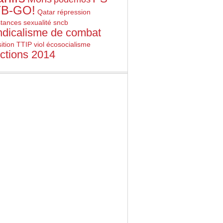
B-GO!
Qatar
répression
stances
sexualité
sncb
ndicalisme de combat
ition
TTIP
viol
écosocialisme
ections 2014