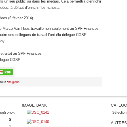
s un lieu public ou dans les médias. Cela permettra d’enrichir
idées, à défaut d’enrichir les riches…
ees (6 février 2014)
e Marco Van Hees travaille non seulement au SPF Finances
utre ses collègues de travail l’ont élu délégué CGSP.
noy
retraité) au SPF Finances
délégué CGSP
sous :
Belgique
IMAGE BANK
CATÉGO
catégorie
août 2026
S
AUTRES
1