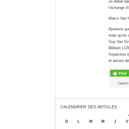
un débat dan
l’échange d’
Marco Van H
Ajoutons qu
mais qu’en o
Guy Van Si
Militant LCR
Inspecteur (
et ancien 
Classé 
CALENDRIER DES ARTICLES
D
L
M
M
J
V