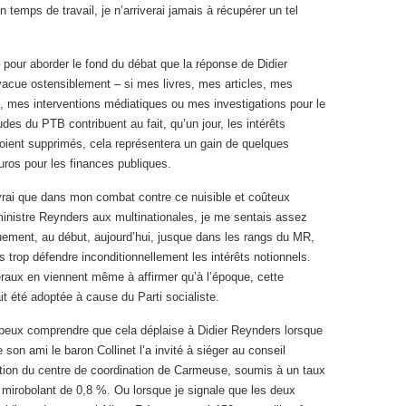
 temps de travail, je n’arriverai jamais à récupérer un tel
 pour aborder le fond du débat que la réponse de Didier
acue ostensiblement – si mes livres, mes articles, mes
, mes interventions médiatiques ou mes investigations pour le
udes du PTB contribuent au fait, qu’un jour, les intérêts
oient supprimés, cela représentera un gain de quelques
euros pour les finances publiques.
 vrai que dans mon combat contre ce nuisible et coûteux
inistre Reynders aux multinationales, je me sentais assez
quement, au début, aujourd’hui, jusque dans les rangs du MR,
s trop défendre inconditionnellement les intérêts notionnels.
éraux en viennent même à affirmer qu’à l’époque, cette
t été adoptée à cause du Parti socialiste.
e peux comprendre que cela déplaise à Didier Reynders lorsque
e son ami le baron Collinet l’a invité à siéger au conseil
ation du centre de coordination de Carmeuse, soumis à un taux
 mirobolant de 0,8 %. Ou lorsque je signale que les deux