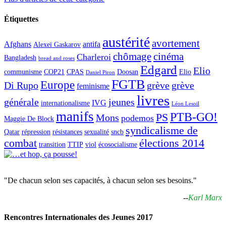
Étiquettes
austérité
avortement
Afghans
antifa
Alexeï Gaskarov
chômage
cinéma
Charleroi
Bangladesh
bread and roses
Edgard
Elio
communisme
COP21
CPAS
Doosan
Elio
Daniel Piron
FGTB
Europe
Di Rupo
grève
grève
feminisme
livres
générale
jeunes
IVG
internationalisme
Léon Lesoil
manifs
PTB-GO!
PS
Mons
podemos
Maggie De Block
syndicalisme de
Qatar
répression
résistances
sexualité
sncb
combat
élections 2014
transition
TTIP
viol
écosocialisme
"De chacun selon ses capacités, à chacun selon ses besoins."
--
Karl Marx
Rencontres Internationales des Jeunes 2017