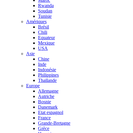
Maroc
Rwanda
Soudan
Tunisie
Amériques
Brésil
Chili
Equateur
Mexique
USA
Asie
Chine
Inde
Indonésie
Philippines
Thaïlande
Europe
Allemagne
Autriche
Bosnie
Danemark
Etat espagnol
France
Grande-Bretagne
Grèce