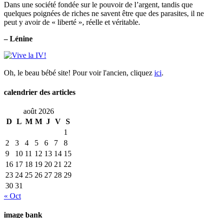
Dans une société fondée sur le pouvoir de l’argent, tandis que
quelques poignées de riches ne savent être que des parasites, il ne
peut y avoir de « liberté », réelle et véritable.
– Lénine
Oh, le beau bébé site! Pour voir l'ancien, cliquez
ici
.
calendrier des articles
août 2026
D
L
M
M
J
V
S
1
2
3
4
5
6
7
8
9
10
11
12
13
14
15
16
17
18
19
20
21
22
23
24
25
26
27
28
29
30
31
« Oct
image bank