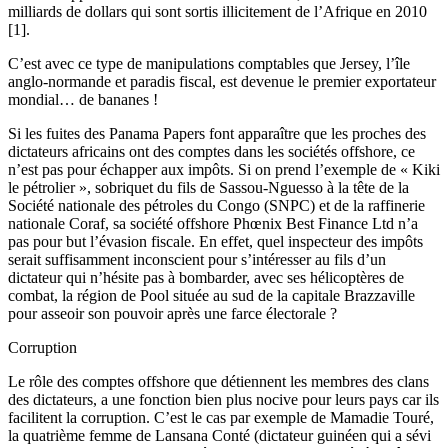
milliards de dollars qui sont sortis illicitement de l’Afrique en 2010
[1].
C’est avec ce type de manipulations comptables que Jersey, l’île
anglo-normande et paradis fiscal, est devenue le premier exportateur
mondial… de bananes !
Si les fuites des Panama Papers font apparaître que les proches des
dictateurs africains ont des comptes dans les sociétés offshore, ce
n’est pas pour échapper aux impôts. Si on prend l’exemple de « Kiki
le pétrolier », sobriquet du fils de Sassou-Nguesso à la tête de la
Société nationale des pétroles du Congo (SNPC) et de la raffinerie
nationale Coraf, sa société offshore Phœnix Best Finance Ltd n’a
pas pour but l’évasion fiscale. En effet, quel inspecteur des impôts
serait suffisamment inconscient pour s’intéresser au fils d’un
dictateur qui n’hésite pas à bombarder, avec ses hélicoptères de
combat, la région de Pool située au sud de la capitale Brazzaville
pour asseoir son pouvoir après une farce électorale ?
Corruption
Le rôle des comptes offshore que détiennent les membres des clans
des dictateurs, a une fonction bien plus nocive pour leurs pays car ils
facilitent la corruption. C’est le cas par exemple de Mamadie Touré,
la quatrième femme de Lansana Conté (dictateur guinéen qui a sévi