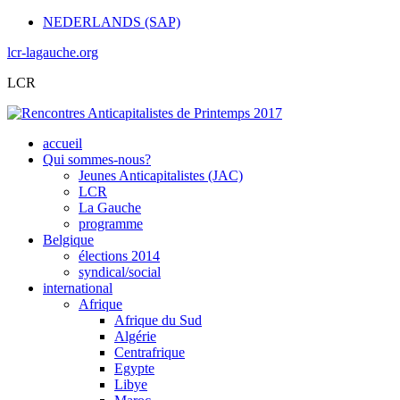
NEDERLANDS (SAP)
lcr-lagauche.org
LCR
accueil
Qui sommes-nous?
Jeunes Anticapitalistes (JAC)
LCR
La Gauche
programme
Belgique
élections 2014
syndical/social
international
Afrique
Afrique du Sud
Algérie
Centrafrique
Egypte
Libye