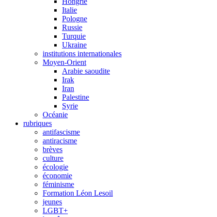
Hongrie
Italie
Pologne
Russie
Turquie
Ukraine
institutions internationales
Moyen-Orient
Arabie saoudite
Irak
Iran
Palestine
Syrie
Océanie
rubriques
antifascisme
antiracisme
brèves
culture
écologie
économie
féminisme
Formation Léon Lesoil
jeunes
LGBT+