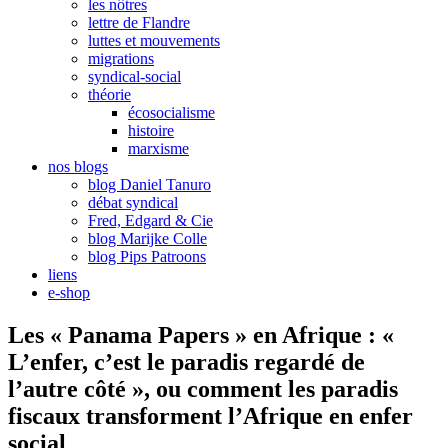
les nôtres
lettre de Flandre
luttes et mouvements
migrations
syndical-social
théorie
écosocialisme
histoire
marxisme
nos blogs
blog Daniel Tanuro
débat syndical
Fred, Edgard & Cie
blog Marijke Colle
blog Pips Patroons
liens
e-shop
Les « Panama Papers » en Afrique : «
L’enfer, c’est le paradis regardé de
l’autre côté », ou comment les paradis
fiscaux transforment l’Afrique en enfer
social