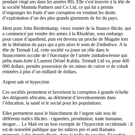
pendant vingt ans dans les années 80). Elle s’est trouvée à la tête de
la société Matinda Partners and Co Ltd, ce qui lui a permis
d’engranger les fruits d’une corruption en vendant les droits
d’exploitation d’un des plus grands gisements de fer du pays.
Idem pour John Bredenkamp, vieux routier de la finance illicite, qui
a commencé par vendre des armes à la Rhodésie, sous embargo
pour cause d’apartheid, puis est devenu un proche de Mugabe lors
de la libération du pays qui a pris alors le nom de Zimbabwe. A la
tête de Tremalt Ltd, cette société va jouer un rôle dans le
financement occulte de l’état-major de l’armée zimbabwéenne qui
prêta main-forte à Laurent Désiré Kabila. Tremalt Ltd va, pour 400
000 dollars, prendre possession de six mines de cuivre et de cobalt
estimées à plus d’un milliard de dollars.
Argent sale et hypocrisie
Ces sociétés permettent et favorisent la corruption à grande échelle
des dirigeants africains, au détriment d’investissements dans
l’éducation, la santé et le social pour les populations.
Elles permettent aussi le blanchiment de l’argent sale issu de
différents trafics illicites : cigarettes, prostitution, traite humaine,
drogue… Le Mali est un bon exemple de l’hypocrisie occidentale : il
est de notoriété publique que les milices pro et anti Bamako
trempent, à des degrés divers, dans le trafic de cocaïne. Et parfois,