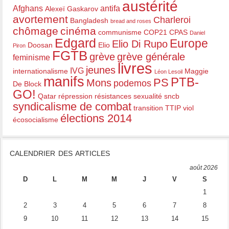
austérité
Afghans
antifa
Alexeï Gaskarov
avortement
Charleroi
Bangladesh
bread and roses
chômage
cinéma
communisme
COP21
CPAS
Daniel
Edgard
Europe
Elio Di Rupo
Doosan
Elio
Piron
FGTB
grève
grève générale
feminisme
livres
jeunes
IVG
internationalisme
Maggie
Léon Lesoil
manifs
PTB-
PS
Mons
podemos
De Block
GO!
Qatar
répression
résistances
sexualité
sncb
syndicalisme de combat
transition
TTIP
viol
élections 2014
écosocialisme
CALENDRIER DES ARTICLES
août 2026
D
L
M
M
J
V
S
1
2
3
4
5
6
7
8
9
10
11
12
13
14
15