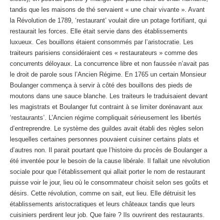
tandis que les maisons de thé servaient « une chair vivante ». Avant
la Révolution de 1789, ‘restaurant’ voulait dire un potage fortifiant, qui
restaurait les forces. Elle était servie dans des établissements
luxueux. Ces bouillons étaient consommés par l’aristocratie. Les
traiteurs parisiens considéraient ces « restaurateurs » comme des
concurrents déloyaux. La concurrence libre et non faussée n’avait pas
le droit de parole sous l’Ancien Régime. En 1765 un certain Monsieur
Boulanger commença à servir à côté des bouillons des pieds de
moutons dans une sauce blanche. Les traiteurs le traduisaient devant
les magistrats et Boulanger fut contraint à se limiter dorénavant aux
‘restaurants’. L’Ancien régime compliquait sérieusement les libertés
d’entreprendre. Le système des guildes avait établi des règles selon
lesquelles certaines personnes pouvaient cuisiner certains plats et
d’autres non. Il parait pourtant que l’histoire du procès de Boulanger a
été inventée pour le besoin de la cause libérale. Il fallait une révolution
sociale pour que l’établissement qui allait porter le nom de restaurant
puisse voir le jour, lieu où le consommateur choisit selon ses goûts et
désirs. Cette révolution, comme on sait, eut lieu. Elle détruisit les
établissements aristocratiques et leurs châteaux tandis que leurs
cuisiniers perdirent leur job. Que faire ? Ils ouvrirent des restaurants.