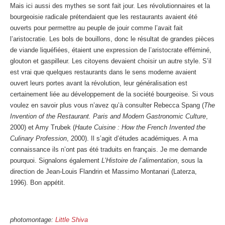
Mais ici aussi des mythes se sont fait jour. Les révolutionnaires et la
bourgeoisie radicale prétendaient que les restaurants avaient été
ouverts pour permettre au peuple de jouir comme l’avait fait
l’aristocratie. Les bols de bouillons, donc le résultat de grandes pièces
de viande liquéfiées, étaient une expression de l’aristocrate efféminé,
glouton et gaspilleur. Les citoyens devaient choisir un autre style. S’il
est vrai que quelques restaurants dans le sens moderne avaient
ouvert leurs portes avant la révolution, leur généralisation est
certainement liée au développement de la société bourgeoise. Si vous
voulez en savoir plus vous n’avez qu’à consulter Rebecca Spang (
The
Invention of the Restaurant. Paris and Modern Gastronomic Culture
,
2000) et Amy Trubek (
Haute Cuisine : How the French Invented the
Culinary Profession
, 2000). Il s’agit d’études académiques. A ma
connaissance ils n’ont pas été traduits en français. Je me demande
pourquoi. Signalons également
L’Histoire de l’alimentation
, sous la
direction de Jean-Louis Flandrin et Massimo Montanari (Laterza,
1996). Bon appétit.
photomontage:
Little Shiva