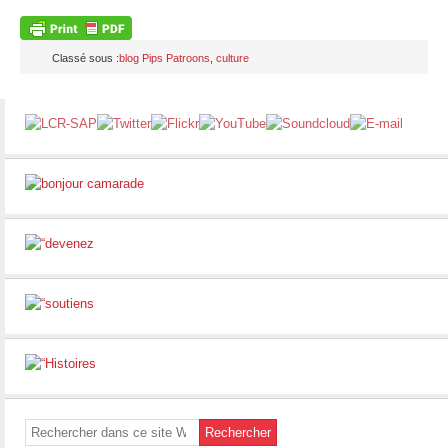
Classé sous :
blog Pips Patroons
,
culture