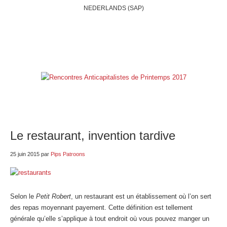
NEDERLANDS (SAP)
ACCUEIL
QUI SOMMES-NOUS?
BELGIQUE
INTERNATIONAL
RUBRIQUES
NOS BLOGS
LIENS
E-SHOP
Le restaurant, invention tardive
25 juin 2015
par
Pips Patroons
Selon le
Petit Robert
, un restaurant est un établissement où l’on sert
des repas moyennant payement. Cette définition est tellement
générale qu’elle s’applique à tout endroit où vous pouvez manger un