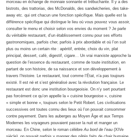
morceau en échange de monnaie sonnante et trébuchante. Il y a des
bistrots, des trattorias, des McDonalds, des sandwicheries, des take-
away etc. qui ont chacun une fonction spécifique. Mais quelle est la
différence spécifique qui distingue le lieu où vous pouvez vous assoir,
consulter le menu et choisir selon vos envies du moment ? Je parle
du véritable restaurant, d’un établissement connu pour ses efforts
gastronomiques, parfois cher, parfois à prix abordable et où l’on suit
plus ou moins un certain rite : apéritif, entrée, choix du vin, plat
principal, dessert, café, digestif, cigare… Un vrai marxiste approche la
question de l’essence du restaurant, comme de toute institution, en
partant de son histoire, de sa naissance et son développement à
travers l’histoire. Le restaurant, tout comme l’État, n’a pas toujours
existé. Il est né et s’est généralisé avec la révolution française. Le
restaurant est donc une institution bourgeoisie. On n’y sert pourtant
pas forcément ce qu’on appelle la « cuisine bourgeoise », cuisine
« simple et bonne », toujours selon le Petit Robert. Les civilisations
successives ont toutes connu des lieux où l’on pouvait consommer
contre payement. Dans les auberges au Moyen Âge et aux Temps
Modernes les voyageurs pouvaient passer la nuit et manger un
morceau. En Chine, selon le roman célèbre
Au bord de l’eau
(XIVe
siècle), on pouvait parfois y manger des pâtés faits de chair humaine,