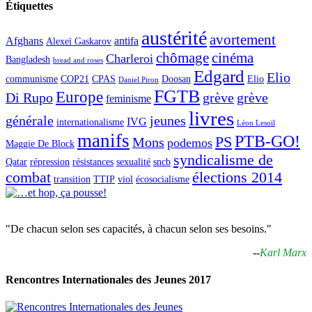
Étiquettes
austérité
avortement
Afghans
antifa
Alexeï Gaskarov
chômage
cinéma
Charleroi
Bangladesh
bread and roses
Edgard
Elio
communisme
COP21
CPAS
Doosan
Elio
Daniel Piron
FGTB
Europe
Di Rupo
grève
grève
feminisme
livres
générale
jeunes
IVG
internationalisme
Léon Lesoil
manifs
PTB-GO!
PS
Mons
podemos
Maggie De Block
syndicalisme de
Qatar
répression
résistances
sexualité
sncb
combat
élections 2014
transition
TTIP
viol
écosocialisme
"De chacun selon ses capacités, à chacun selon ses besoins."
--
Karl Marx
Rencontres Internationales des Jeunes 2017