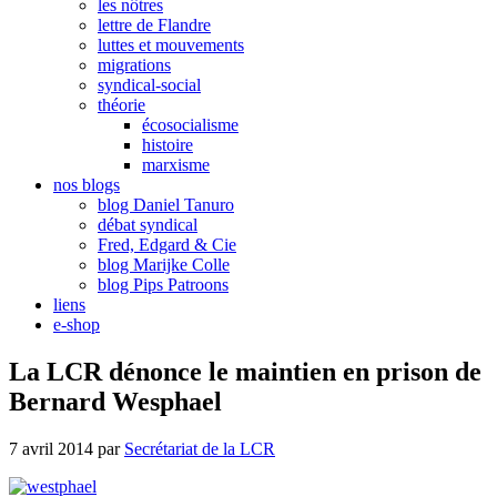
les nôtres
lettre de Flandre
luttes et mouvements
migrations
syndical-social
théorie
écosocialisme
histoire
marxisme
nos blogs
blog Daniel Tanuro
débat syndical
Fred, Edgard & Cie
blog Marijke Colle
blog Pips Patroons
liens
e-shop
La LCR dénonce le maintien en prison de
Bernard Wesphael
7 avril 2014
par
Secrétariat de la LCR