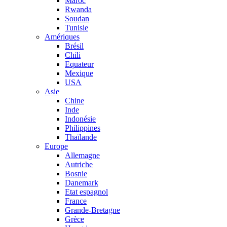
Maroc
Rwanda
Soudan
Tunisie
Amériques
Brésil
Chili
Equateur
Mexique
USA
Asie
Chine
Inde
Indonésie
Philippines
Thaïlande
Europe
Allemagne
Autriche
Bosnie
Danemark
Etat espagnol
France
Grande-Bretagne
Grèce