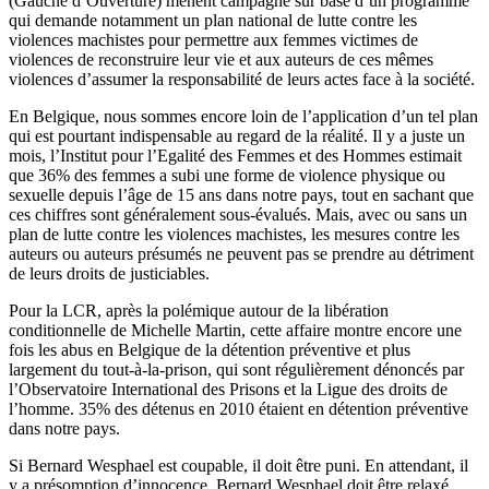
(Gauche d’Ouverture) mènent campagne sur base d’un programme
qui demande notamment un plan national de lutte contre les
violences machistes pour permettre aux femmes victimes de
violences de reconstruire leur vie et aux auteurs de ces mêmes
violences d’assumer la responsabilité de leurs actes face à la société.
En Belgique, nous sommes encore loin de l’application d’un tel plan
qui est pourtant indispensable au regard de la réalité. Il y a juste un
mois, l’Institut pour l’Egalité des Femmes et des Hommes estimait
que 36% des femmes a subi une forme de violence physique ou
sexuelle depuis l’âge de 15 ans dans notre pays, tout en sachant que
ces chiffres sont généralement sous-évalués. Mais, avec ou sans un
plan de lutte contre les violences machistes, les mesures contre les
auteurs ou auteurs présumés ne peuvent pas se prendre au détriment
de leurs droits de justiciables.
Pour la LCR, après la polémique autour de la libération
conditionnelle de Michelle Martin, cette affaire montre encore une
fois les abus en Belgique de la détention préventive et plus
largement du tout-à-la-prison, qui sont régulièrement dénoncés par
l’Observatoire International des Prisons et la Ligue des droits de
l’homme. 35% des détenus en 2010 étaient en détention préventive
dans notre pays.
Si Bernard Wesphael est coupable, il doit être puni. En attendant, il
y a présomption d’innocence. Bernard Wesphael doit être relaxé.