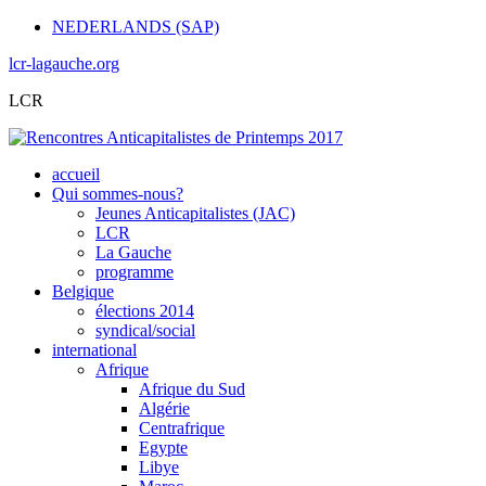
NEDERLANDS (SAP)
lcr-lagauche.org
LCR
accueil
Qui sommes-nous?
Jeunes Anticapitalistes (JAC)
LCR
La Gauche
programme
Belgique
élections 2014
syndical/social
international
Afrique
Afrique du Sud
Algérie
Centrafrique
Egypte
Libye