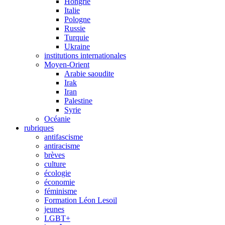
Hongrie
Italie
Pologne
Russie
Turquie
Ukraine
institutions internationales
Moyen-Orient
Arabie saoudite
Irak
Iran
Palestine
Syrie
Océanie
rubriques
antifascisme
antiracisme
brèves
culture
écologie
économie
féminisme
Formation Léon Lesoil
jeunes
LGBT+