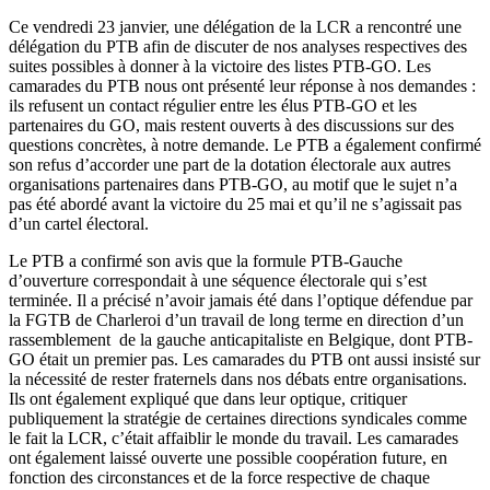
Ce vendredi 23 janvier, une délégation de la LCR a rencontré une
délégation du PTB afin de discuter de nos analyses respectives des
suites possibles à donner à la victoire des listes PTB-GO. Les
camarades du PTB nous ont présenté leur réponse à nos demandes :
ils refusent un contact régulier entre les élus PTB-GO et les
partenaires du GO, mais restent ouverts à des discussions sur des
questions concrètes, à notre demande. Le PTB a également confirmé
son refus d’accorder une part de la dotation électorale aux autres
organisations partenaires dans PTB-GO, au motif que le sujet n’a
pas été abordé avant la victoire du 25 mai et qu’il ne s’agissait pas
d’un cartel électoral.
Le PTB a confirmé son avis que la formule PTB-Gauche
d’ouverture correspondait à une séquence électorale qui s’est
terminée. Il a précisé n’avoir jamais été dans l’optique défendue par
la FGTB de Charleroi d’un travail de long terme en direction d’un
rassemblement de la gauche anticapitaliste en Belgique, dont PTB-
GO était un premier pas. Les camarades du PTB ont aussi insisté sur
la nécessité de rester fraternels dans nos débats entre organisations.
Ils ont également expliqué que dans leur optique, critiquer
publiquement la stratégie de certaines directions syndicales comme
le fait la LCR, c’était affaiblir le monde du travail. Les camarades
ont également laissé ouverte une possible coopération future, en
fonction des circonstances et de la force respective de chaque