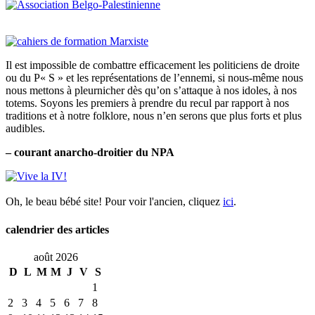
Il est impossible de combattre efficacement les politiciens de droite
ou du P« S » et les représentations de l’ennemi, si nous-même nous
nous mettons à pleurnicher dès qu’on s’attaque à nos idoles, à nos
totems. Soyons les premiers à prendre du recul par rapport à nos
traditions et à notre folklore, nous n’en serons que plus forts et plus
audibles.
– courant anarcho-droitier du NPA
Oh, le beau bébé site! Pour voir l'ancien, cliquez
ici
.
calendrier des articles
août 2026
D
L
M
M
J
V
S
1
2
3
4
5
6
7
8