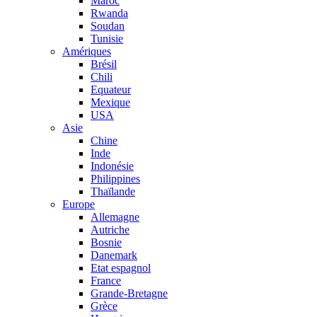
Maroc
Rwanda
Soudan
Tunisie
Amériques
Brésil
Chili
Equateur
Mexique
USA
Asie
Chine
Inde
Indonésie
Philippines
Thaïlande
Europe
Allemagne
Autriche
Bosnie
Danemark
Etat espagnol
France
Grande-Bretagne
Grèce