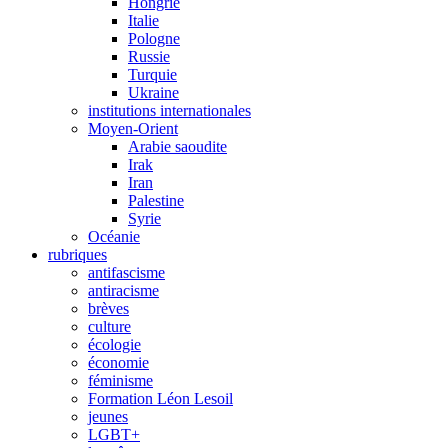
Hongrie
Italie
Pologne
Russie
Turquie
Ukraine
institutions internationales
Moyen-Orient
Arabie saoudite
Irak
Iran
Palestine
Syrie
Océanie
rubriques
antifascisme
antiracisme
brèves
culture
écologie
économie
féminisme
Formation Léon Lesoil
jeunes
LGBT+