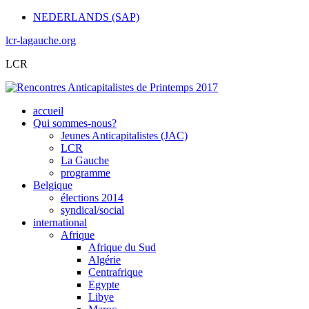
NEDERLANDS (SAP)
lcr-lagauche.org
LCR
accueil
Qui sommes-nous?
Jeunes Anticapitalistes (JAC)
LCR
La Gauche
programme
Belgique
élections 2014
syndical/social
international
Afrique
Afrique du Sud
Algérie
Centrafrique
Egypte
Libye