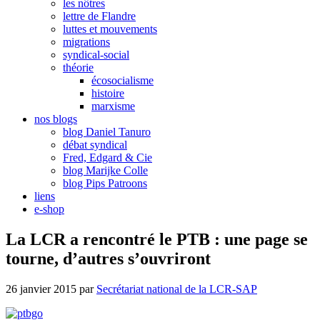
les nôtres
lettre de Flandre
luttes et mouvements
migrations
syndical-social
théorie
écosocialisme
histoire
marxisme
nos blogs
blog Daniel Tanuro
débat syndical
Fred, Edgard & Cie
blog Marijke Colle
blog Pips Patroons
liens
e-shop
La LCR a rencontré le PTB : une page se
tourne, d’autres s’ouvriront
26 janvier 2015
par
Secrétariat national de la LCR-SAP