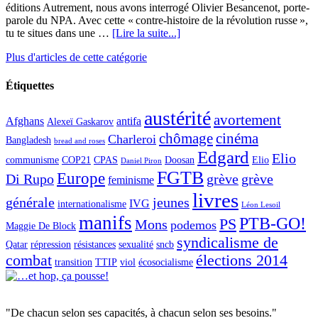
éditions Autrement, nous avons interrogé Olivier Besancenot, porte-
parole du NPA. Avec cette « contre-histoire de la révolution russe »,
tu te situes dans une …
[Lire la suite...]
Plus d'articles de cette catégorie
Étiquettes
austérité
avortement
Afghans
antifa
Alexeï Gaskarov
chômage
cinéma
Charleroi
Bangladesh
bread and roses
Edgard
Elio
communisme
COP21
CPAS
Doosan
Elio
Daniel Piron
FGTB
Europe
Di Rupo
grève
grève
feminisme
livres
générale
jeunes
IVG
internationalisme
Léon Lesoil
manifs
PTB-GO!
PS
Mons
podemos
Maggie De Block
syndicalisme de
Qatar
répression
résistances
sexualité
sncb
combat
élections 2014
transition
TTIP
viol
écosocialisme
"De chacun selon ses capacités, à chacun selon ses besoins."