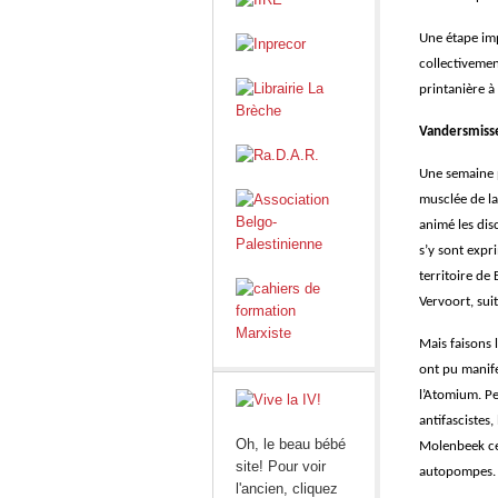
Une étape imp
collectivemen
printanière à 
Vandersmisse
Une semaine p
musclée de la
animé les disc
s’y sont expr
territoire de
Vervoort, sui
Mais faisons 
ont pu manif
l’Atomium. Pen
antifascistes,
Oh, le beau bébé
Molenbeek ce 
site! Pour voir
autopompes.
l'ancien, cliquez