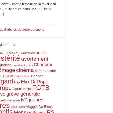
cette « contre-histoire de la révolution
e », tu te situes dans une …
[Lire la
...]
us d'articles de cette catégorie
QUETTES
hans
antifa
Alexeï Gaskarov
stérité
avortement
Charleroi
gladesh
bread and roses
ômage
cinéma
communisme
21
CPAS
Doosan
Daniel Piron
gard
Elio Di Rupo
Elio
FGTB
rope
feminisme
ève
grève générale
jeunes
IVG
rnationalisme
vres
Maggie De Block
Léon Lesoil
nifs
PS
Mons
podemos