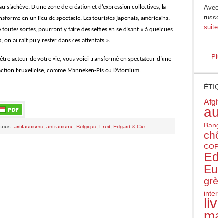
eau s’achève. D’une zone de création et d’expression collectives, la
Avec 
russ
nsforme en un lieu de spectacle. Les touristes japonais, américains,
suite
 toutes sortes, pourront y faire des selfies en se disant « à quelques
, on aurait pu y rester dans ces attentats ».
Pl
’être acteur de votre vie, vous voici transformé en spectateur d’une
raction bruxelloise, comme Manneken-Pis ou l’Atomium.
ÉTI
Afg
au
Ban
sous :
antifascisme
,
antiracisme
,
Belgique
,
Fred, Edgard & Cie
ch
COP
Ed
Eu
gr
inte
li
ma