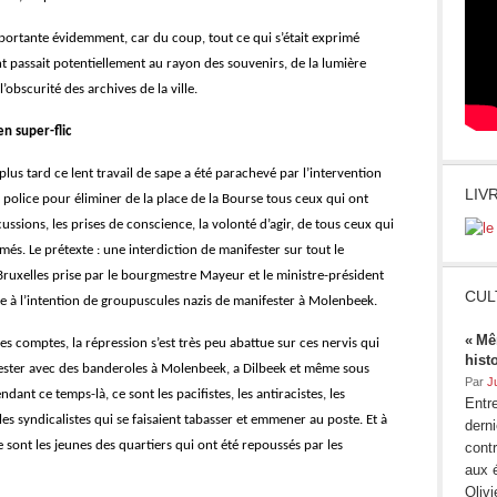
ortante évidemment, car du coup, tout ce qui s’était exprimé
t passait potentiellement au rayon des souvenirs, de la lumière
l’obscurité des archives de la ville.
n super-flic
lus tard ce lent travail de sape a été parachevé par l’intervention
LIV
 police pour éliminer de la place de la Bourse tous ceux qui ont
ussions, les prises de conscience, la volonté d’agir, de tous ceux qui
imés. Le prétexte : une interdiction de manifester sur tout le
 Bruxelles prise par le bourgmestre Mayeur et le ministre-président
CUL
te à l’intention de groupuscules nazis de manifester à Molenbeek.
« Mê
les comptes, la répression s’est très peu abattue sur ces nervis qui
hist
ester avec des banderoles à Molenbeek, a Dilbeek et même sous
Par
J
dant ce temps-là, ce sont les pacifistes, les antiracistes, les
Entre
 les syndicalistes qui se faisaient tabasser et emmener au poste. Et à
dern
sont les jeunes des quartiers qui ont été repoussés par les
contr
aux 
Oliv