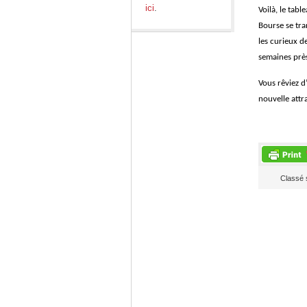
ici
.
Voilà, le tabl
Bourse se tra
les curieux de
semaines près
Vous rêviez d
nouvelle att
Classé 