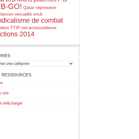
B-GO!
Qatar
répression
stances
sexualité
sncb
ndicalisme de combat
ition
TTIP
viol
écosocialisme
ections 2014
RIES
s
 RESSOURCES
es
u site
 à télécharger