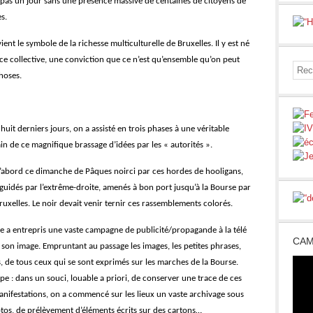
e pas un jour sans une présence massive de centaines de citoyens de
s.
ent le symbole de la richesse multiculturelle de Bruxelles. Il y est né
e collective, une conviction que ce n’est qu’ensemble qu’on peut
hoses.
huit derniers jours, on a assisté en trois phases à une véritable
in de ce magnifique brassage d’idées par les « autorités ».
 d’abord ce dimanche de Pâques noirci par ces hordes de hooligans,
guidés par l’extrême-droite, amenés à bon port jusqu’à la Bourse par
Bruxelles. Le noir devait venir ternir ces rassemblements colorés.
ille a entrepris une vaste campagne de publicité/propagande à la télé
CAM
son image. Empruntant au passage les images, les petites phrases,
, de tous ceux qui se sont exprimés sur les marches de la Bourse.
e : dans un souci, louable a priori, de conserver une trace de ces
anifestations, on a commencé sur les lieux un vaste archivage sous
os, de prélèvement d’éléments écrits sur des cartons…