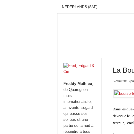
NEDERLANDS (SAP)
ACCUEIL
QUI SOMMES-NOUS?
La Bou
5 avril 2016
pa
Freddy Mathieu
,
de Quaregnon
mais
internationaliste,
a inventé Edgard
Dans les quelq
qui passe ses
devenue le lie
soirées et une
terreur, l’env
partie de la nuit à
répondre à tous