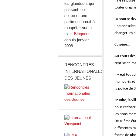
Il ne se pass
les glandeurs qui
toutes origine
passent leur
soirée et une
La bourse devi
partie de la nuit à
une conscienc
rouspéter sur la
changer les c
toile.
Blogueur
depuis janvier
Ca gêne…
2008.
Au cours des 
reprise en ma
RENCONTRES
INTERNATIONALES
Il y eut tout
DES JEUNES
manipulés et 
la police de 
Ensuite, la v
pour redorer 
les bons mots
Deuxième étap
différentes m
forme de phot