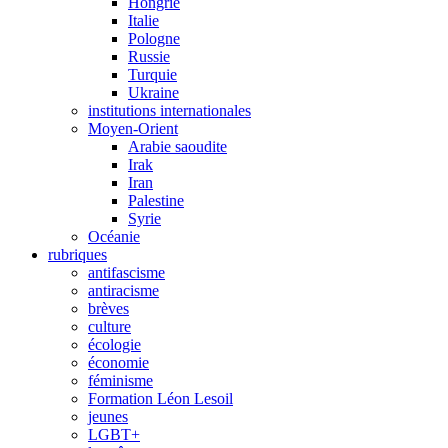
Hongrie
Italie
Pologne
Russie
Turquie
Ukraine
institutions internationales
Moyen-Orient
Arabie saoudite
Irak
Iran
Palestine
Syrie
Océanie
rubriques
antifascisme
antiracisme
brèves
culture
écologie
économie
féminisme
Formation Léon Lesoil
jeunes
LGBT+