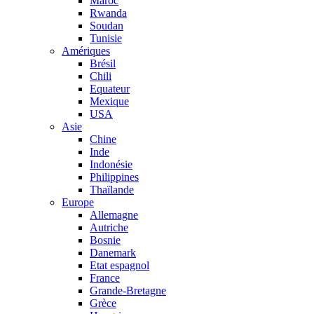
Maroc
Rwanda
Soudan
Tunisie
Amériques
Brésil
Chili
Equateur
Mexique
USA
Asie
Chine
Inde
Indonésie
Philippines
Thaïlande
Europe
Allemagne
Autriche
Bosnie
Danemark
Etat espagnol
France
Grande-Bretagne
Grèce