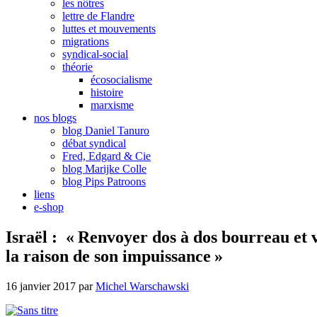
les nôtres
lettre de Flandre
luttes et mouvements
migrations
syndical-social
théorie
écosocialisme
histoire
marxisme
nos blogs
blog Daniel Tanuro
débat syndical
Fred, Edgard & Cie
blog Marijke Colle
blog Pips Patroons
liens
e-shop
Israël : « Renvoyer dos à dos bourreau et v
la raison de son impuissance »
16 janvier 2017
par
Michel Warschawski