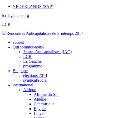
NEDERLANDS (SAP)
lcr-lagauche.org
LCR
accueil
Qui sommes-nous?
Jeunes Anticapitalistes (JAC)
LCR
La Gauche
programme
Belgique
élections 2014
syndical/social
international
Afrique
Afrique du Sud
Algérie
Centrafrique
Egypte
Libye