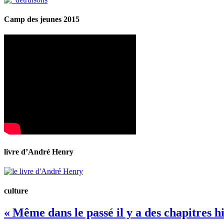
Camp des jeunes 2015
livre d’André Henry
culture
« Même dans le passé il y a des chapitres h