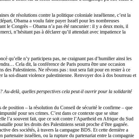
es de résolutions contre la politique coloniale israélienne, c’est la
n départ, Obama a voulu faire payer Israël pour les nombreuses
nt le Congrès – Obama n’a pas été rancunier : il y a deux mois, il
merci, n’hésitant pas à déclarer qu’il attendait avec impatience la
ncé qu’elle n’y participera pas, ne craignant pas d’humilier ainsi les
endra… Cela dit, la conférence de Paris pourra être une occasion
s des Palestiniens. Ne rêvons pas : tout sera fait pour en rester à ce
cer la soi-disant violence palestinienne. Renvoyer dos à dos bourreau et
Au-delà, quelles perspectives cela peut-il ouvrir pour la solidarité
s de position – la résolution du Conseil de sécurité le confirme – que
’impunité pour ses crimes. C’est dans ce contexte que se situe
elle l’a souvent fait, que ce soit contre l’Apartheid en Afrique du Sud
taille pour les droits des Palestiniens serait proche d’être gagnée.
active des sociétés, à travers la campagne BDS. Et cette dernière a
 partenaire israélien, ou la rupture du partenariat entre la compagnie