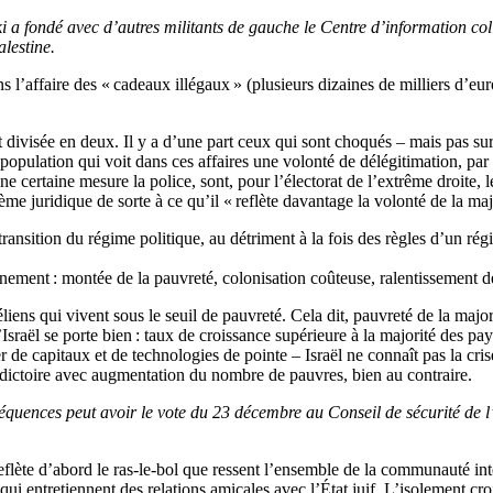
i a fondé avec d’autres militants de gauche le Centre d’information coll
alestine.
s l’affaire des « cadeaux illégaux » (plusieurs dizaines de milliers d’
t divisée en deux. Il y a d’une part ceux qui sont choqués – mais pas surp
 population qui voit dans ces affaires une volonté de délégitimation, par
ne certaine mesure la police, sont, pour l’électorat de l’extrême droite, le
ème juridique de sorte à ce qu’il « reflète davantage la volonté de la ma
ansition du régime politique, au détriment à la fois des règles d’un rég
ement : montée de la pauvreté, colonisation coûteuse, ralentissement des
liens qui vivent sous le seuil de pauvreté. Cela dit, pauvreté de la majori
raël se porte bien : taux de croissance supérieure à la majorité des pa
r de capitaux et de technologies de pointe – Israël ne connaît pas la cr
adictoire avec augmentation du nombre de pauvres, bien au contraire.
onséquences peut avoir le vote du 23 décembre au Conseil de sécurité de 
eflète d’abord le ras-le-bol que ressent l’ensemble de la communauté inte
qui entretiennent des relations amicales avec l’État juif. L’isolement cro