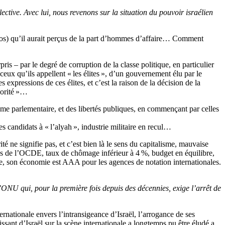
ective. Avec lui, nous revenons sur la situation du pouvoir israélien
euros) qu’il aurait perçus de la part d’hommes d’affaire… Comment
ris – par le degré de corruption de la classe politique, en particulier
 ceux qu’ils appellent « les élites », d’un gouvernement élu par le
s expressions de ces élites, et c’est la raison de la décision de la
jorité »…
ime parlementaire, et des libertés publiques, en commençant par celles
 candidats à « l’alyah », industrie militaire en recul…
té ne signifie pas, et c’est bien là le sens du capitalisme, mauvaise
ys de l’OCDE, taux de chômage inférieur à 4 %, budget en équilibre,
ise, son économie est AAA pour les agences de notation internationales.
l’ONU qui, pour la première fois depuis des décennies, exige l’arrêt de
rnationale envers l’intransigeance d’Israël, l’arrogance de ses
issant d’Israël sur la scène internationale a longtemps pu être éludé a