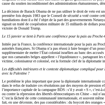
cause du soutien inconditionnel des administrations étatsuniennes, d
La décision de Barack Obama de ne pas utiliser le droit de veto est une
première fois depuis 1983 que le Conseil de sécurité a voté contre cet
humiliations dont il a été l’objet de la part des gouvernements Netan
signait un traité de coopération militaire de 35 milliards de dollars po
victoire de Donald Trump.
Le 15 janvier se tient à Paris une conférence pour la paix au Proche-O
Initiée par la France, la conférence internationale pour la paix au Proc
autorités françaises. Si Obama n’a pas réussi à faire bouger d’un pou
supplémentaire de mettre l’État colonial israélien au banc des accusés p
que nos camarades belges appellent « l’équidistance », partageant les r
victime, colonisateur et colonisé, est la formule clef de la diplomatie 
Les difficultés intérieures et le contexte diplomatique compliqué pour
avec la Palestine ?
Le problème le plus important que pose la diplomatie internationale con
dans le refus de traduire ces résolutions par des moyens de pression ef
l’importance capitale de la campagne BDS : s’il y avait « S », c’est-à-
ou contre la répression des libertés démocratiques en Chine – nul n’aur
C’est la lâcheté de cette communauté internationale, et souvent même sa
fait, en une décennie, des pas considérables : du boycott des oranges «