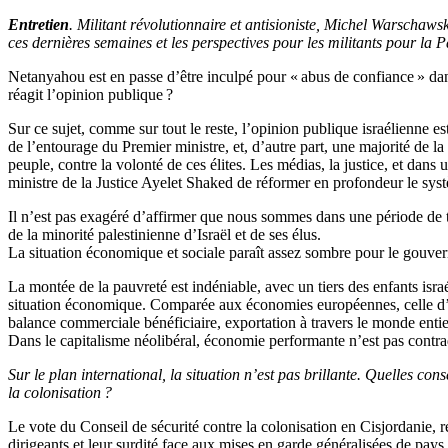
Entretien
. Militant révolutionnaire et antisioniste, Michel Warschawsk
ces dernières semaines et les perspectives pour les militants pour la P
Netanyahou est en passe d’être inculpé pour « abus de confiance » dan
réagit l’opinion publique ?
Sur ce sujet, comme sur tout le reste, l’opinion publique israélienne es
de l’entourage du Premier ministre, et, d’autre part, une majorité de la
peuple, contre la volonté de ces élites. Les médias, la justice, et dans u
ministre de la Justice Ayelet Shaked de réformer en profondeur le syst
Il n’est pas exagéré d’affirmer que nous sommes dans une période de tr
de la minorité palestinienne d’Israël et de ses élus.
La situation économique et sociale paraît assez sombre pour le gouvern
La montée de la pauvreté est indéniable, avec un tiers des enfants israé
situation économique. Comparée aux économies européennes, celle d’Is
balance commerciale bénéficiaire, exportation à travers le monde entie
Dans le capitalisme néolibéral, économie performante n’est pas contr
Sur le plan international, la situation n’est pas brillante. Quelles c
la colonisation ?
Le vote du Conseil de sécurité contre la colonisation en Cisjordanie, r
dirigeants et leur surdité face aux mises en garde généralisées de pays 