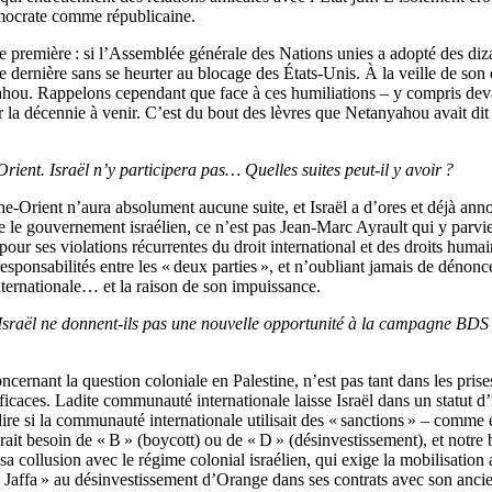
émocrate comme républicaine.
 première : si l’Assemblée générale des Nations unies a adopté des dizain
te dernière sans se heurter au blocage des États-Unis. À la veille de so
yahou. Rappelons cependant que face à ces humiliations – y compris deva
ur la décennie à venir. C’est du bout des lèvres que Netanyahou avait dit 
rient. Israël n’y participera pas… Quelles suites peut-il y avoir ?
he-Orient n’aura absolument aucune suite, et Israël a d’ores et déjà anno
ce le gouvernement israélien, ce n’est pas Jean-Marc Ayrault qui y parvi
our ses violations récurrentes du droit international et des droits humain
esponsabilités entre les « deux parties », et n’oubliant jamais de dénon
internationale… et la raison de son impuissance.
 Israël ne donnent-ils pas une nouvelle opportunité à la campagne BDS ? 
cernant la question coloniale en Palestine, n’est pas tant dans les prise
ficaces. Ladite communauté internationale laisse Israël dans un statut d
dire si la communauté internationale utilisait des « sanctions » – comme 
ait besoin de « B » (boycott) ou de « D » (désinvestissement), et notre ba
 collusion avec le régime colonial israélien, qui exige la mobilisation 
 Jaffa » au désinvestissement d’Orange dans ses contrats avec son ancien