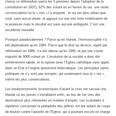
classe ce référendum parmi les 5 premiers depuis l’adoption de la
constitution en 1937), 62% des votant.es en faveur du oui, une seule
circonscription où le « non » l’a emporté : le oui est plus urbain que
rural, sans aucun doute, et appuyé sur une très forte mobilisation de
la jeunesse mais le résultat est sans aucune ambiguïté. C’est une
excellente nouvelle.
Pourquoi paradoxalement ? Parce qu’en Irlande, l’homosexualité n’a
été dépénalisée qu’en 1993. Parce que le droit au divorce, rejeté par
référendum en 1986, n’a été obtenu qu’en 1995, et par une courte
majorité de 9000 votant.es. L’évolution de la société a donc été
extrêmement rapide, et la rupture avec l’Eglise catholique sans appel,
dans un Etat à l’origine quasiment théocratique. Les principaux partis
politiques ne s’y sont pas trompés, qui soutenaient tous le « oui »,
même les plus conservateurs.
Les bouleversements économiques d’avant la crise ont secoué une
Irlande où les jeunes s’installaient enfin, au lieu de fuir vers des
destinations plus clémentes en matière d’emploi. Les scandales à
répétition concernant la pédophilie des prêtres ont été autant de coups
de boutoir contre l’autorité de l’Eglise, qui a pourtant encore en charge