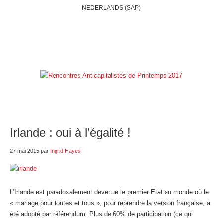
NEDERLANDS (SAP)
ACCUEIL
QUI SOMMES-NOUS?
BELGIQUE
INTERNATIONAL
RUBRIQUES
NOS BLOGS
LIENS
E-SHOP
Irlande : oui à l’égalité !
27 mai 2015
par
Ingrid Hayes
L’Irlande est paradoxalement devenue le premier Etat au monde où le
« mariage pour toutes et tous », pour reprendre la version française, a
été adopté par référendum. Plus de 60% de participation (ce qui