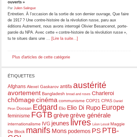
ouverts »
Par
Julien Salingue
Entretien. À l’occasion de la sortie de son dernier ouvrage, Que faire
de 1917 ? Une contre-histoire de la révolution russe, paru aux
éditions Autrement, nous avons interrogé Olivier Besancenot, porte-
parole du NPA. Avec cette « contre-histoire de la révolution russe »,
tu te situes dans une …
[Lire la suite...]
Plus d'articles de cette catégorie
ÉTIQUETTES
austérité
Afghans
antifa
Alexeï Gaskarov
avortement
Charleroi
Bangladesh
bread and roses
chômage
cinéma
communisme
COP21
CPAS
Daniel
Edgard
Europe
Elio Di Rupo
Doosan
Elio
Piron
FGTB
grève
grève générale
feminisme
livres
jeunes
IVG
internationalisme
Maggie
Léon Lesoil
manifs
PTB-
PS
Mons
podemos
De Block