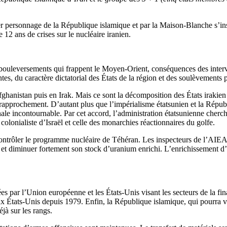
personnage de la République islamique et par la Maison-Blanche s’inscri
 12 ans de crises sur le nucléaire iranien.
bouleversements qui frappent le Moyen-Orient, conséquences des intervent
eantes, du caractère dictatorial des États de la région et des soulèvemen
hanistan puis en Irak. Mais ce sont la décomposition des États irakien
ce rapprochement. D’autant plus que l’impérialisme étatsunien et la Rép
ale incontournable. Par cet accord, l’administration étatsunienne cherch
 colonialiste d’Israël et celle des monarchies réactionnaires du golfe.
ntrôler le programme nucléaire de Téhéran. Les inspecteurs de l’AIEA aur
et diminuer fortement son stock d’uranium enrichi. L’enrichissement d’u
s par l’Union européenne et les États-Unis visant les secteurs de la fin
 aux États-Unis depuis 1979. Enfin, la République islamique, qui pourra 
jà sur les rangs.