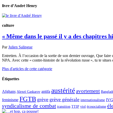
livre d’André Henry
culture
« Même dans le passé il y a des chapitres h
Par
Julien Salingue
Entretien. À l’occasion de la sortie de son dernier ouvrage, Que faire
NPA. Avec cette « contre-histoire de la révolution russe », tu te situ
Plus d'articles de cette catégorie
Étiquettes
austérité
avortement
Afghans
antifa
Alexeï Gaskarov
Banglad
FGTB
grève
grève générale
feminisme
IV
internationalisme
syndicalisme de combat
él
transition
TTIP
viol
écosocialisme