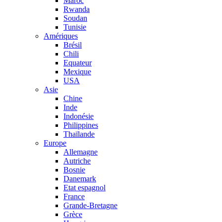
Maroc
Rwanda
Soudan
Tunisie
Amériques
Brésil
Chili
Equateur
Mexique
USA
Asie
Chine
Inde
Indonésie
Philippines
Thaïlande
Europe
Allemagne
Autriche
Bosnie
Danemark
Etat espagnol
France
Grande-Bretagne
Grèce