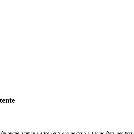
tente
la République islamique d’Iran et le groupe des 5 + 1 (cinq états membre