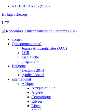
NEDERLANDS (SAP)
lcr-lagauche.org
LCR
accueil
Qui sommes-nous?
Jeunes Anticapitalistes (JAC)
LCR
La Gauche
programme
Belgique
élections 2014
syndical/social
international
Afrique
Afrique du Sud
Algérie
Centrafrique
Egypte
Libye