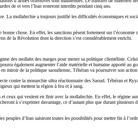
ortations d’armes offensives sont maintenues. Le transfert de matériels 
urdes de et vers l’Iran resteront interdits pendant cinq ans.
. La mollahrchie a toujours justifié les difficultés économiques et socia
ne bonne chose. En effet, les sanctions pèsent fortement sur l’économie 
ns de la Révolution dont la direction s’est considérablement enrichi.
gime des mollahs des marges pour mener sa politique clientéliste. Celui-
pourra également augmenter l’aide matérielle et humaine apporté au gouv
 en miroir de la politique saoudienne, Téhéran va poursuivre son action
irecte contre la monarchie ultra réactionnaire des Saoud. Téhéran et Ryya
ligieux qui mettent la région à feu et à sang.
et ceux qui veulent en finir avec la mollahrchie. En effet, le régime aura
cheront à s’exprimer davantage, ce d’autant plus que durant plusieurs d
 et les peuples d’Iran saisiront toutes les possibilités pour mettre fin à l’