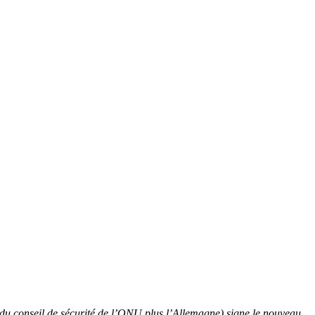
s du conseil de sécurité de l’ONU plus l’Allemagne) signe le nouveau