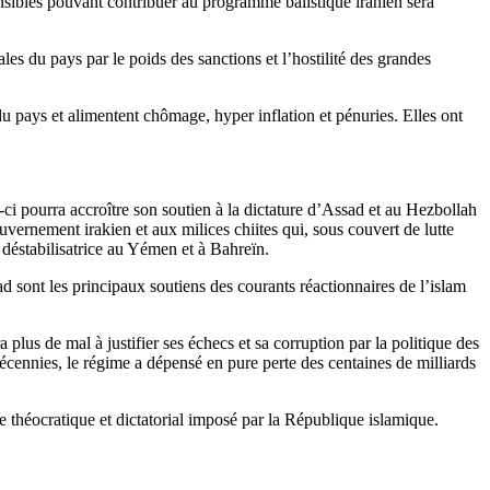
sensibles pouvant contribuer au programme balistique iranien sera
les du pays par le poids des sanctions et l’hostilité des grandes
du pays et alimentent chômage, hyper inflation et pénuries. Elles ont
ci pourra accroître son soutien à la dictature d’Assad et au Hezbollah
ernement irakien et aux milices chiites qui, sous couvert de lutte
 déstabilisatrice au Yémen et à Bahreïn.
d sont les principaux soutiens des courants réactionnaires de l’islam
 plus de mal à justifier ses échecs et sa corruption par la politique des
écennies, le régime a dépensé en pure perte des centaines de milliards
ordre théocratique et dictatorial imposé par la République islamique.