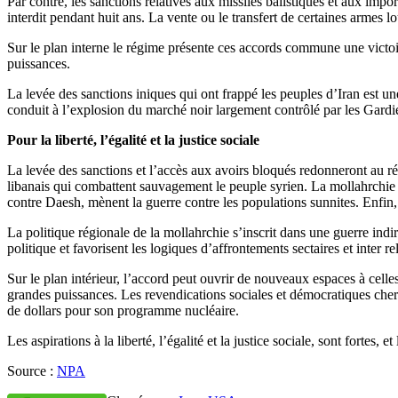
Par contre, les sanctions relatives aux missiles balistiques et aux imp
interdit pendant huit ans. La vente ou le transfert de certaines armes lo
Sur le plan interne le régime présente ces accords commune une victoire
puissances.
La levée des sanctions iniques qui ont frappé les peuples d’Iran est u
conduit à l’explosion du marché noir largement contrôlé par les Gardie
Pour la liberté, l’égalité et la justice sociale
La levée des sanctions et l’accès aux avoirs bloqués redonneront au ré
libanais qui combattent sauvagement le peuple syrien. La mollahrchie 
contre Daesh, mènent la guerre contre les populations sunnites. Enfin,
La politique régionale de la mollahrchie s’inscrit dans une guerre ind
politique et favorisent les logiques d’affrontements sectaires et inter re
Sur le plan intérieur, l’accord peut ouvrir de nouveaux espaces à celles 
grandes puissances. Les revendications sociales et démocratiques cher
de dollars pour son programme nucléaire.
Les aspirations à la liberté, l’égalité et la justice sociale, sont fortes,
Source :
NPA