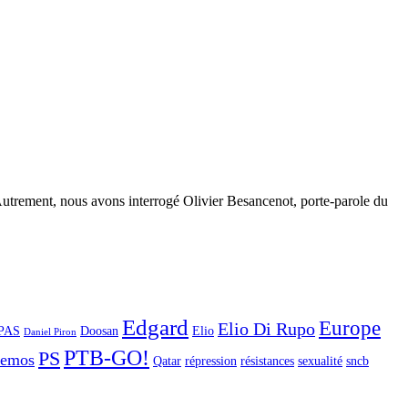
s Autrement, nous avons interrogé Olivier Besancenot, porte-parole du
Edgard
Europe
Elio Di Rupo
PAS
Doosan
Elio
Daniel Piron
PTB-GO!
PS
demos
Qatar
répression
résistances
sexualité
sncb