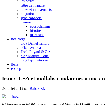
les nôtres
lettre de Flandre
luttes et mouvements
migrations
syndical-social
théorie
écosocialisme
histoire
marxisme
nos blogs
blog Daniel Tanuro
débat syndical
Fred, Edgard & Cie
blog Marijke Colle
blog Pips Patroons
liens
e-shop
Iran : USA et mollahs condamnés à une en
23 juillet 2015
par
Babak Kia
Historique et prévisible, l’accord conclu à Vienne le 14 juillet par 