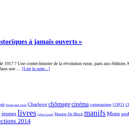
istoriques à jamais ouverts »
 de 1917 ? Une contre-histoire de la révolution russe, paru aux édition
es dans une …
[Lire la suite...]
chômage
cinéma
Charleroi
esh
communisme
COP21
C
bread and roses
livres
manifs
jeunes
Mons
po
G
Maggie De Block
Léon Lesoil
ections 2014