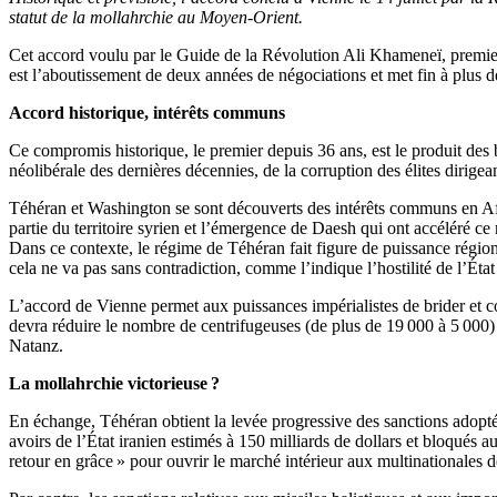
statut de la mollahrchie au Moyen-Orient.
Cet accord voulu par le Guide de la Révolution Ali Khameneï, premier 
est l’aboutissement de deux années de négociations et met fin à plus de
Accord historique, intérêts communs
Ce compromis historique, le premier depuis 36 ans, est le produit des 
néolibérale des dernières décennies, de la corruption des élites dirig
Téhéran et Washington se sont découverts des intérêts communs en Afg
partie du territoire syrien et l’émergence de Daesh qui ont accéléré 
Dans ce contexte, le régime de Téhéran fait figure de puissance région
cela ne va pas sans contradiction, comme l’indique l’hostilité de l’État
L’accord de Vienne permet aux puissances impérialistes de brider et co
devra réduire le nombre de centrifugeuses (de plus de 19 000 à 5 000) 
Natanz.
La mollahrchie victorieuse ?
En échange, Téhéran obtient la levée progressive des sanctions adoptée
avoirs de l’État iranien estimés à 150 milliards de dollars et bloqués
retour en grâce » pour ouvrir le marché intérieur aux multinationales dé