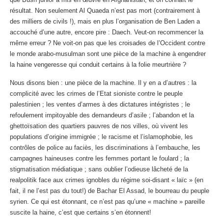
résultat. Non seulement Al Quaeda n’est pas mort (contrairement à
des milliers de civils !), mais en plus l’organisation de Ben Laden a
accouché d’une autre, encore pire : Daech. Veut-on recommencer la
même erreur ? Ne voit-on pas que les croisades de l’Occident contre
le monde arabo-musulman sont une pièce de la machine à engendrer
la haine vengeresse qui conduit certains à la folie meurtrière ?
Nous disons bien : une pièce de la machine. Il y en a d’autres : la
complicité avec les crimes de l’Etat sioniste contre le peuple
palestinien ; les ventes d’armes à des dictatures intégristes ; le
refoulement impitoyable des demandeurs d’asile ; l’abandon et la
ghettoïsation des quartiers pauvres de nos villes, où vivent les
populations d’origine immigrée ; le racisme et l’islamophobie, les
contrôles de police au faciès, les discriminations à l’embauche, les
campagnes haineuses contre les femmes portant le foulard ; la
stigmatisation médiatique ; sans oublier l’odieuse lâcheté de la
realpolitik face aux crimes ignobles du régime soi-disant « laïc » (en
fait, il ne l’est pas du tout!) de Bachar El Assad, le bourreau du peuple
syrien. Ce qui est étonnant, ce n’est pas qu’une « machine » pareille
suscite la haine, c’est que certains s’en étonnent!