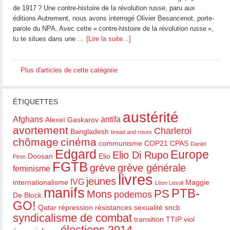
de 1917 ? Une contre-histoire de la révolution russe, paru aux
éditions Autrement, nous avons interrogé Olivier Besancenot, porte-
parole du NPA. Avec cette « contre-histoire de la révolution russe »,
tu te situes dans une …
[Lire la suite...]
Plus d'articles de cette catégorie
ÉTIQUETTES
austérité
Afghans
antifa
Alexeï Gaskarov
avortement
Charleroi
Bangladesh
bread and roses
chômage
cinéma
communisme
COP21
CPAS
Daniel
Edgard
Europe
Elio Di Rupo
Doosan
Elio
Piron
FGTB
grève
grève générale
feminisme
livres
jeunes
IVG
internationalisme
Maggie
Léon Lesoil
manifs
PTB-
PS
Mons
podemos
De Block
GO!
Qatar
répression
résistances
sexualité
sncb
syndicalisme de combat
transition
TTIP
viol
élections 2014