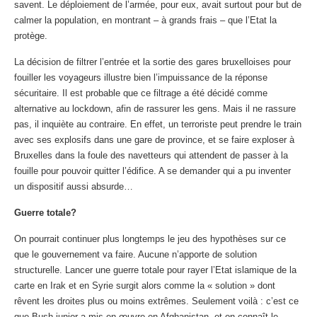
savent. Le déploiement de l’armée, pour eux, avait surtout pour but de
calmer la population, en montrant – à grands frais – que l’Etat la
protège.
La décision de filtrer l’entrée et la sortie des gares bruxelloises pour
fouiller les voyageurs illustre bien l’impuissance de la réponse
sécuritaire. Il est probable que ce filtrage a été décidé comme
alternative au lockdown, afin de rassurer les gens. Mais il ne rassure
pas, il inquiète au contraire. En effet, un terroriste peut prendre le train
avec ses explosifs dans une gare de province, et se faire exploser à
Bruxelles dans la foule des navetteurs qui attendent de passer à la
fouille pour pouvoir quitter l’édifice. A se demander qui a pu inventer
un dispositif aussi absurde…
Guerre totale?
On pourrait continuer plus longtemps le jeu des hypothèses sur ce
que le gouvernement va faire. Aucune n’apporte de solution
structurelle. Lancer une guerre totale pour rayer l’Etat islamique de la
carte en Irak et en Syrie surgit alors comme la « solution » dont
rêvent les droites plus ou moins extrêmes. Seulement voilà : c’est ce
que Bush junior a mis en œuvre en Afghanistan, et on connaît le