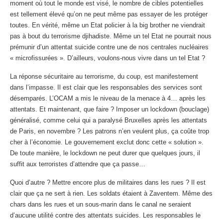
moment où tout le monde est visé, le nombre de cibles potentielles
est tellement élevé qu’on ne peut même pas essayer de les protéger
toutes. En vérité, même un Etat policier à la big brother ne viendrait
pas à bout du terrorisme djihadiste. Même un tel Etat ne pourrait nous
prémunir d’un attentat suicide contre une de nos centrales nucléaires
« microfissurées ». D’ailleurs, voulons-nous vivre dans un tel Etat ?
La réponse sécuritaire au terrorisme, du coup, est manifestement
dans l’impasse. Il est clair que les responsables des services sont
désemparés. L’OCAM a mis le niveau de la menace à 4… après les
attentats. Et maintenant, que faire ? Imposer un lockdown (bouclage)
généralisé, comme celui qui a paralysé Bruxelles après les attentats
de Paris, en novembre ? Les patrons n’en veulent plus, ça coûte trop
cher à l’économie. Le gouvernement exclut donc cette « solution ».
De toute manière, le lockdown ne peut durer que quelques jours, il
suffit aux terroristes d’attendre que ça passe…
Quoi d’autre ? Mettre encore plus de militaires dans les rues ? Il est
clair que ça ne sert à rien. Les soldats étaient à Zaventem. Même des
chars dans les rues et un sous-marin dans le canal ne seraient
d’aucune utilité contre des attentats suicides. Les responsables le