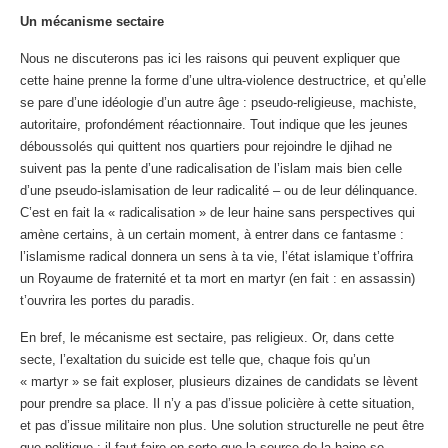
Un mécanisme sectaire
Nous ne discuterons pas ici les raisons qui peuvent expliquer que
cette haine prenne la forme d’une ultra-violence destructrice, et qu’elle
se pare d’une idéologie d’un autre âge : pseudo-religieuse, machiste,
autoritaire, profondément réactionnaire. Tout indique que les jeunes
déboussolés qui quittent nos quartiers pour rejoindre le djihad ne
suivent pas la pente d’une radicalisation de l’islam mais bien celle
d’une pseudo-islamisation de leur radicalité – ou de leur délinquance.
C’est en fait la « radicalisation » de leur haine sans perspectives qui
amène certains, à un certain moment, à entrer dans ce fantasme :
l’islamisme radical donnera un sens à ta vie, l’état islamique t’offrira
un Royaume de fraternité et ta mort en martyr (en fait : en assassin)
t’ouvrira les portes du paradis.
En bref, le mécanisme est sectaire, pas religieux. Or, dans cette
secte, l’exaltation du suicide est telle que, chaque fois qu’un
« martyr » se fait exploser, plusieurs dizaines de candidats se lèvent
pour prendre sa place. Il n’y a pas d’issue policière à cette situation,
et pas d’issue militaire non plus. Une solution structurelle ne peut être
que politique : il faut faire en sorte que la source de la haine se