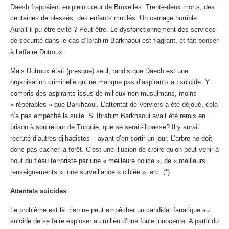
Daesh frappaient en plein cœur de Bruxelles. Trente-deux morts, des
centaines de blessés, des enfants mutilés. Un carnage horrible.
Aurait-il pu être évité ? Peut-être. Le dysfonctionnement des services
de sécurité dans le cas d’Ibrahim Barkhaoui est flagrant, et fait penser
à l’affaire Dutroux.
Mais Dutroux était (presque) seul, tandis que Daech est une
organisation criminelle qui ne manque pas d’aspirants au suicide. Y
compris des aspirants issus de milieux non musulmans, moins
« répérables » que Barkhaoui. L’attentat de Verviers a été déjoué, cela
n’a pas empêché la suite. Si Ibrahim Barkhaoui avait été remis en
prison à son retour de Turquie, que se serait-il passé? Il y aurait
recruté d’autres djihadistes – avant d’en sortir un jour. L’arbre ne doit
donc pas cacher la forêt. C’est une illusion de croire qu’on peut venir à
bout du fléau terroriste par une « meilleure police », de « meilleurs
renseignements », une surveillance « ciblée », etc. (*)
Attentats suicides
Le problème est là: rien ne peut empêcher un candidat fanatique au
suicide de se faire exploser au milieu d’une foule innocente. A partir du