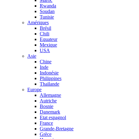
Maroc
Rwanda
Soudan
Tunisie
Amériques
Brésil
Chili
Equateur
Mexique
USA
Asie
Chine
Inde
Indonésie
Philippines
Thaïlande
Europe
Allemagne
Autriche
Bosnie
Danemark
Etat espagnol
France
Grande-Bretagne
Grèce