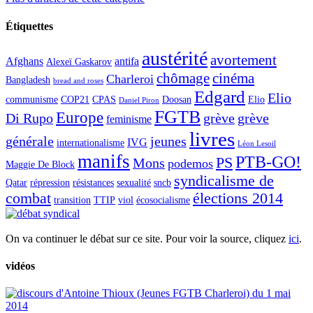
Étiquettes
austérité
avortement
Afghans
antifa
Alexeï Gaskarov
chômage
cinéma
Charleroi
Bangladesh
bread and roses
Edgard
Elio
communisme
COP21
CPAS
Doosan
Elio
Daniel Piron
FGTB
Europe
Di Rupo
grève
grève
feminisme
livres
générale
jeunes
IVG
internationalisme
Léon Lesoil
manifs
PTB-GO!
PS
Mons
podemos
Maggie De Block
syndicalisme de
Qatar
répression
résistances
sexualité
sncb
combat
élections 2014
transition
TTIP
viol
écosocialisme
On va continuer le débat sur ce site. Pour voir la source, cliquez
ici
.
vidéos