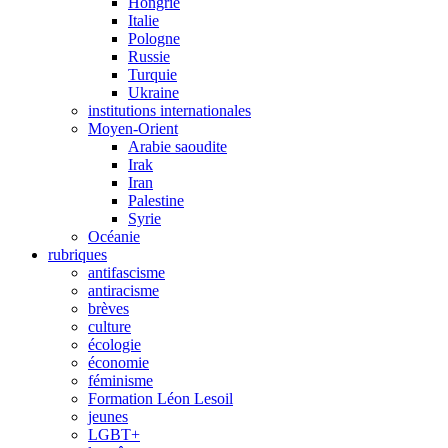
Hongrie
Italie
Pologne
Russie
Turquie
Ukraine
institutions internationales
Moyen-Orient
Arabie saoudite
Irak
Iran
Palestine
Syrie
Océanie
rubriques
antifascisme
antiracisme
brèves
culture
écologie
économie
féminisme
Formation Léon Lesoil
jeunes
LGBT+