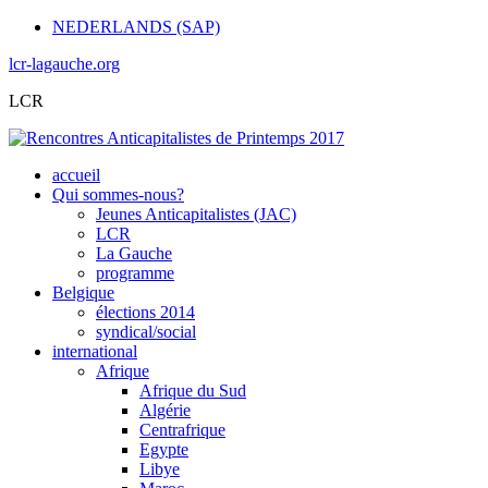
NEDERLANDS (SAP)
lcr-lagauche.org
LCR
accueil
Qui sommes-nous?
Jeunes Anticapitalistes (JAC)
LCR
La Gauche
programme
Belgique
élections 2014
syndical/social
international
Afrique
Afrique du Sud
Algérie
Centrafrique
Egypte
Libye