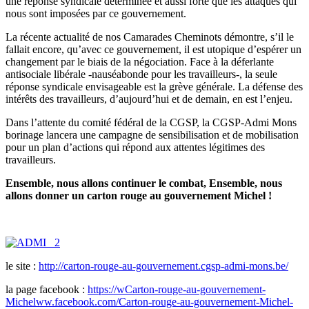
une réponse syndicale déterminée et aussi forte que les attaques qui
nous sont imposées par ce gouvernement.
La récente actualité de nos Camarades Cheminots démontre, s’il le
fallait encore, qu’avec ce gouvernement, il est utopique d’espérer un
changement par le biais de la négociation. Face à la déferlante
antisociale libérale -nauséabonde pour les travailleurs-, la seule
réponse syndicale envisageable est la grève générale. La défense des
intérêts des travailleurs, d’aujourd’hui et de demain, en est l’enjeu.
Dans l’attente du comité fédéral de la CGSP, la CGSP-Admi Mons
borinage lancera une campagne de sensibilisation et de mobilisation
pour un plan d’actions qui répond aux attentes légitimes des
travailleurs.
Ensemble, nous allons continuer le combat, Ensemble, nous
allons donner un carton rouge au gouvernement Michel !
le site :
http://carton-rouge-au-gouvernement.cgsp-admi-mons.be/
la page facebook :
https://wCarton-rouge-au-gouvernement-
Michelww.facebook.com/Carton-rouge-au-gouvernement-Michel-