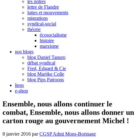
les nôtres
lettre de Flandre
luttes et mouvements
migrations
syndical-social
théorie
écosocialisme
histoire
marxisme
nos blogs
blog Daniel Tanuro
débat syndical
Fred, Edgard & Cie
blog Marijke Colle
blog Pips Patroons
liens
e-shop
Ensemble, nous allons continuer le
combat, Ensemble, nous allons donner un
carton rouge au gouvernement Michel !
8 janvier 2016
par
CGSP Admi Mons-Borinage