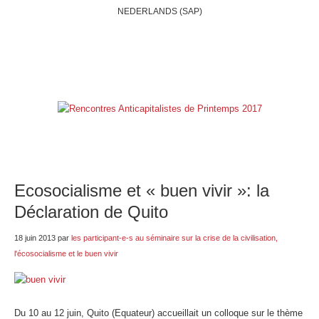
NEDERLANDS (SAP)
ACCUEIL
QUI SOMMES-NOUS?
BELGIQUE
INTERNATIONAL
RUBRIQUES
NOS BLOGS
LIENS
E-SHOP
Ecosocialisme et « buen vivir »: la
Déclaration de Quito
18 juin 2013
par
les participant-e-s au séminaire sur la crise de la civilisation,
l'écosocialisme et le buen vivir
Du 10 au 12 juin, Quito (Equateur) accueillait un colloque sur le thème