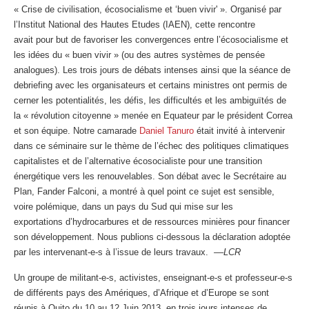
« Crise de civilisation, écosocialisme et ‘buen vivir' ». Organisé par
l’Institut National des Hautes Etudes (IAEN), cette rencontre
avait pour but de favoriser les convergences entre l’écosocialisme et
les idées du « buen vivir » (ou des autres systèmes de pensée
analogues). Les trois jours de débats intenses ainsi que la séance de
debriefing avec les organisateurs et certains ministres ont permis de
cerner les potentialités, les défis, les difficultés et les ambiguïtés de
la « révolution citoyenne » menée en Equateur par le président Correa
et son équipe. Notre camarade
Daniel Tanuro
était invité à intervenir
dans ce séminaire sur le thème de l’échec des politiques climatiques
capitalistes et de l’alternative écosocialiste pour une transition
énergétique vers les renouvelables. Son débat avec le Secrétaire au
Plan, Fander Falconi, a montré à quel point ce sujet est sensible,
voire polémique, dans un pays du Sud qui mise sur les
exportations d’hydrocarbures et de ressources minières pour financer
son développement. Nous publions ci-dessous la déclaration adoptée
par les intervenant-e-s à l’issue de leurs travaux.
––LCR
Un groupe de militant-e-s, activistes, enseignant-e-s et professeur-e-s
de différents pays des Amériques, d’Afrique et d’Europe se sont
réunis à Quito du 10 au 12 Juin 2013, en trois jours intenses de