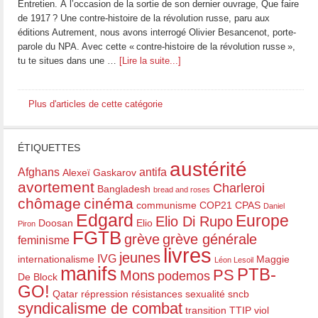
Entretien. À l’occasion de la sortie de son dernier ouvrage, Que faire
de 1917 ? Une contre-histoire de la révolution russe, paru aux
éditions Autrement, nous avons interrogé Olivier Besancenot, porte-
parole du NPA. Avec cette « contre-histoire de la révolution russe »,
tu te situes dans une …
[Lire la suite...]
Plus d'articles de cette catégorie
ÉTIQUETTES
austérité
Afghans
antifa
Alexeï Gaskarov
avortement
Charleroi
Bangladesh
bread and roses
chômage
cinéma
communisme
COP21
CPAS
Daniel
Edgard
Europe
Elio Di Rupo
Doosan
Elio
Piron
FGTB
grève
grève générale
feminisme
livres
jeunes
IVG
internationalisme
Maggie
Léon Lesoil
manifs
PTB-
PS
Mons
podemos
De Block
GO!
Qatar
répression
résistances
sexualité
sncb
syndicalisme de combat
transition
TTIP
viol