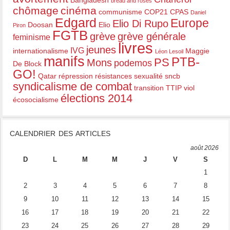
bread and roses
chômage
cinéma
communisme
COP21
CPAS
Daniel
Edgard
Europe
Elio Di Rupo
Doosan
Elio
Piron
FGTB
grève
grève générale
feminisme
livres
jeunes
IVG
internationalisme
Maggie
Léon Lesoil
manifs
PTB-
PS
Mons
podemos
De Block
GO!
Qatar
répression
résistances
sexualité
sncb
syndicalisme de combat
transition
TTIP
viol
élections 2014
écosocialisme
CALENDRIER DES ARTICLES
août 2026
D
L
M
M
J
V
S
1
2
3
4
5
6
7
8
9
10
11
12
13
14
15
16
17
18
19
20
21
22
23
24
25
26
27
28
29