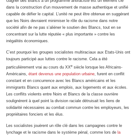
Gagner des Blancs à un programme antiraciste est un élément clé
dans la construction d’un mouvement de masse authentique et unifié
capable de défier le capital. L’unité ne peut être obtenue en suggérant
que les Noirs devraient minimiser le rôle du racisme dans notre
société afin de ne pas s’aliéner le soutien des Blancs, tout en se
concentrant sur la lutte réputée « plus importante » contre les
inégalités économiques.
C’est pourquoi les groupes socialistes multiraciaux aux Etats-Unis ont
toujours participé aux luttes contre le racisme. Cela a été
e
particulièrement vrai au cours du XX
siècle lorsque les Africains-
Américains,
étant devenus une population urbaine
, furent en conflit
constant et en concurrence avec les Blancs américains et les
immigrants Blancs quant aux emplois, aux logements et aux écoles.
Les conflits violents entre Noirs et Blancs de la classe ouvrière
soulignèrent à quel point la division raciale détruisait les liens de
solidarité nécessaires au combat commun contre les employeurs, les
propriétaires fonciers et les élus.
Les socialistes jouèrent un rôle clé dans les campagnes contre le
lynchage et le racisme dans le système pénal, comme lors de
la