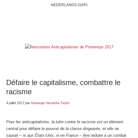
NEDERLANDS (SAP)
ACCUEIL
QUI SOMMES-NOUS?
BELGIQUE
INTERNATIONAL
RUBRIQUES
NOS BLOGS
LIENS
E-SHOP
Défaire le capitalisme, combattre le
racisme
4 juillet 2017
par
Keeanga-Yamahtta Taylor
Pour les anticapitalistes, la lutte contre le racisme est un élément
central pour défaire le pouvoir de la classe dirigeante, et elle ne
saurait – ni aux États-Unis, ni en France – être réduite à un combat