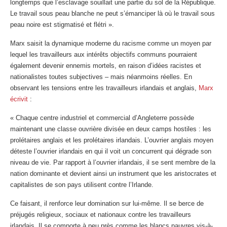
longtemps que l’esclavage souillait une partie du sol de la République.
Le travail sous peau blanche ne peut s’émanciper là où le travail sous
peau noire est stigmatisé et flétri ».
Marx saisit la dynamique moderne du racisme comme un moyen par
lequel les travailleurs aux intérêts objectifs communs pourraient
également devenir ennemis mortels, en raison d’idées racistes et
nationalistes toutes subjectives – mais néanmoins réelles. En
observant les tensions entre les travailleurs irlandais et anglais,
Marx
écrivit
:
« Chaque centre industriel et commercial d’Angleterre possède
maintenant une classe ouvrière divisée en deux camps hostiles : les
prolétaires anglais et les prolétaires irlandais. L’ouvrier anglais moyen
déteste l’ouvrier irlandais en qui il voit un concurrent qui dégrade son
niveau de vie. Par rapport à l’ouvrier irlandais, il se sent membre de la
nation dominante et devient ainsi un instrument que les aristocrates et
capitalistes de son pays utilisent contre l’Irlande.
Ce faisant, il renforce leur domination sur lui-même. Il se berce de
préjugés religieux, sociaux et nationaux contre les travailleurs
irlandais. Il se comporte à peu près comme les blancs pauvres vis-à-