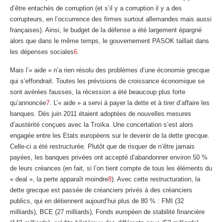
d’être entachés de corruption (et s’il y a corruption il y a des
corrupteurs, en l’occurrence des firmes surtout allemandes mais aussi
françaises). Ainsi, le budget de la défense a été largement épargné
alors que dans le même temps, le gouvernement PASOK taillait dans
les dépenses sociales
6
.
Mais l’« aide » n’a rien résolu des problèmes d’une économie grecque
qui s’effondrait. Toutes les prévisions de croissance économique se
sont avérées fausses, la récession a été beaucoup plus forte
qu’annoncée
7
. L’« aide » a servi à payer la dette et à tirer d’affaire les
banques. Dès juin 2011 étaient adoptées de nouvelles mesures
d’austérité conçues avec la Troïka. Une concertation s’est alors
engagée entre les Etats européens sur le devenir de la dette grecque.
Celle-ci a été restructurée. Plutôt que de risquer de n’être jamais
payées, les banques privées ont accepté d’abandonner environ 50 %
de leurs créances (en fait, si l’on tient compte de tous les éléments du
« deal », la perte apparaît moindre
8
). Avec cette restructuration, la
dette grecque est passée de créanciers privés à des créanciers
publics, qui en détiennent aujourd’hui plus de 80 % : FMI (32
milliards), BCE (27 milliards), Fonds européen de stabilité financière