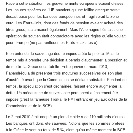
Face à cette situation, les gouvernements européens étaient divisés.
Les hautes sphères de l’UE savaient qu’une faillite grecque serait
désastreuse pour les banques européennes et fragiliserait la zone
euro. Les Etats-Unis, dont des fonds de pension avaient acheté des
titres grecs, s’alarmaient également. Mais l’Allemagne hésitait : une
opération de soutien était contradictoire avec les règles qu’elle voulait
pour l’Europe (ne pas renflouer les Etats « laxistes »).
Bien entendu, le sauvetage des banques a été la priorité. Mais le
temps mis à prendre une décision a permis d’augmenter la pression et
de mettre la Grèce sous tutelle. Entre janvier et mars 2010,
Papandréou a dû présenter trois moutures successives de son plan
d’austérité avant que la Commission se déclare satisfaite. Pendant ce
temps, la spéculation s’est déchaînée, faisant encore augmenter la
dette. Un mécanisme de surveillance permanent a finalement été
imposé (c’est la fameuse Troïka, le FMI entrant en jeu aux côtés de la
Commission et de la BCE).
Le 2 mai 2010 était adopté un plan d’« aide » de 110 milliards d’euros.
Les banques ont donc été sauvées. Notons que les sommes prêtées
à la Grèce le sont au taux de 5 %, alors qu’au même moment la BCE