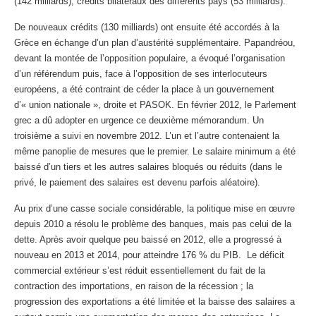
(142 milliards), crédits bilatéraux des différents pays (53 milliards).
De nouveaux crédits (130 milliards) ont ensuite été accordés à la
Grèce en échange d’un plan d’austérité supplémentaire. Papandréou,
devant la montée de l’opposition populaire, a évoqué l’organisation
d’un référendum puis, face à l’opposition de ses interlocuteurs
européens, a été contraint de céder la place à un gouvernement
d’« union nationale », droite et PASOK. En février 2012, le Parlement
grec a dû adopter en urgence ce deuxième mémorandum. Un
troisième a suivi en novembre 2012. L’un et l’autre contenaient la
même panoplie de mesures que le premier. Le salaire minimum a été
baissé d’un tiers et les autres salaires bloqués ou réduits (dans le
privé, le paiement des salaires est devenu parfois aléatoire).
Au prix d’une casse sociale considérable, la politique mise en œuvre
depuis 2010 a résolu le problème des banques, mais pas celui de la
dette. Après avoir quelque peu baissé en 2012, elle a progressé à
nouveau en 2013 et 2014, pour atteindre 176 % du PIB. Le déficit
commercial extérieur s’est réduit essentiellement du fait de la
contraction des importations, en raison de la récession ; la
progression des exportations a été limitée et la baisse des salaires a