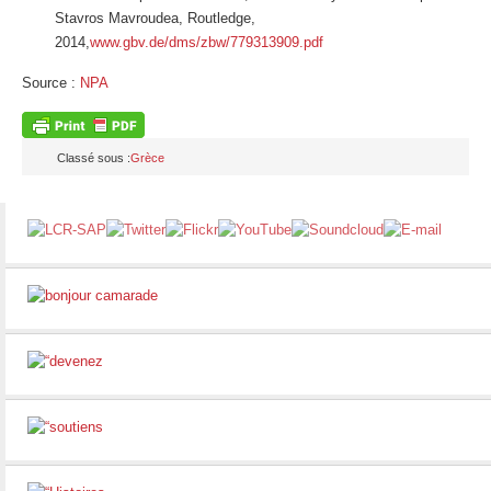
Stavros Mavroudea, Routledge,
2014,
www.gbv.de/dms/zbw/779313909.pdf
Source :
NPA
Classé sous :
Grèce