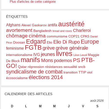
Plus d'articles de cette catégorie
ÉTIQUETTES
austérité
Afghans
antifa
Alexeï Gaskarov
avortement
Charleroi
Bangladesh
bread and roses
chômage
cinéma
communisme
COP21
CPAS
Daniel
Edgard
Europe
Elio Di Rupo
Doosan
Elio
Piron
FGTB
grève
grève générale
feminisme
livres
jeunes
IVG
internationalisme
Maggie
Léon Lesoil
manifs
PTB-
PS
Mons
podemos
De Block
GO!
Qatar
répression
résistances
sexualité
sncb
syndicalisme de combat
transition
TTIP
viol
élections 2014
écosocialisme
CALENDRIER DES ARTICLES
août 2026
D
L
M
M
J
V
S