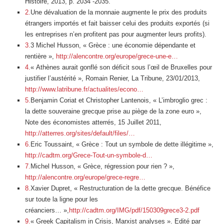
Histoire, 2013, p. 2034 -2035.
2.
Une dévaluation de la monnaie augmente le prix des produits
étrangers importés et fait baisser celui des produits exportés (si
les entreprises n’en profitent pas pour augmenter leurs profits).
3.
3 Michel Husson, « Grèce : une économie dépendante et
rentière »,
http://alencontre.org/europe/grece-une-e…
4.
« Athènes aurait gonflé son déficit sous l’œil de Bruxelles pour
justifier l’austérité », Romain Renier, La Tribune, 23/01/2013,
http://www.latribune.fr/actualites/econo…
5.
Benjamin Coriat et Christopher Lantenois, « L’imbroglio grec :
la dette souveraine grecque prise au piège de la zone euro »,
Note des économistes atterrés, 15 Juillet 2011,
http://atterres.org/sites/default/files/…
6.
Eric Toussaint, « Grèce : Tout un symbole de dette illégitime »,
http://cadtm.org/Grece-Tout-un-symbole-d…
7.
Michel Husson, « Grèce, régression pour rien ? »,
http://alencontre.org/europe/grece-regre…
8.
Xavier Dupret, « Restructuration de la dette grecque. Bénéfice
sur toute la ligne pour les
créanciers… »,
http://cadtm.org/IMG/pdf/150309grece3-2.pdf
9.
« Greek Capitalism in Crisis, Marxist analyses ». Edité par