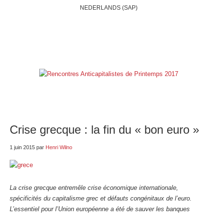
NEDERLANDS (SAP)
ACCUEIL
QUI SOMMES-NOUS?
BELGIQUE
INTERNATIONAL
RUBRIQUES
NOS BLOGS
LIENS
E-SHOP
Crise grecque : la fin du « bon euro »
1 juin 2015
par
Henri Wilno
La crise grecque entremêle crise économique internationale,
spécificités du capitalisme grec et défauts congénitaux de l’euro.
L’essentiel pour l’Union européenne a été de sauver les banques