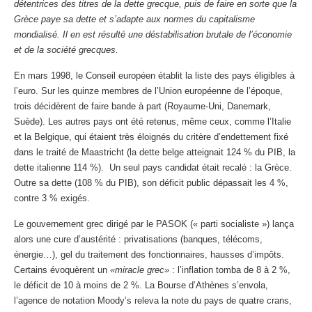
détentrices des titres de la dette grecque, puis de faire en sorte que la
Grèce paye sa dette et s’adapte aux normes du capitalisme
mondialisé. Il en est résulté une déstabilisation brutale de l’économie
et de la société grecques.
En mars 1998, le Conseil européen établit la liste des pays éligibles à
l’euro. Sur les quinze membres de l’Union européenne de l’époque,
trois décidèrent de faire bande à part (Royaume-Uni, Danemark,
Suède). Les autres pays ont été retenus, même ceux, comme l’Italie
et la Belgique, qui étaient très éloignés du critère d’endettement fixé
dans le traité de Maastricht (la dette belge atteignait 124 % du PIB, la
dette italienne 114 %). Un seul pays candidat était recalé : la Grèce.
Outre sa dette (108 % du PIB), son déficit public dépassait les 4 %,
contre 3 % exigés.
Le gouvernement grec dirigé par le PASOK (« parti socialiste ») lança
alors une cure d’austérité : privatisations (banques, télécoms,
énergie…), gel du traitement des fonctionnaires, hausses d’impôts.
Certains évoquèrent un
«miracle grec»
: l’inflation tomba de 8 à 2 %,
le déficit de 10 à moins de 2 %. La Bourse d’Athènes s’envola,
l’agence de notation Moody’s releva la note du pays de quatre crans,