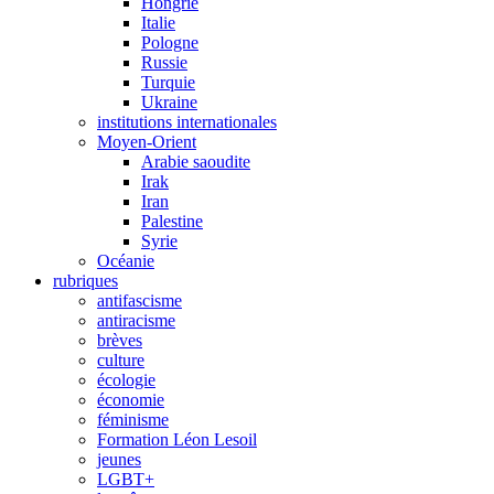
Hongrie
Italie
Pologne
Russie
Turquie
Ukraine
institutions internationales
Moyen-Orient
Arabie saoudite
Irak
Iran
Palestine
Syrie
Océanie
rubriques
antifascisme
antiracisme
brèves
culture
écologie
économie
féminisme
Formation Léon Lesoil
jeunes
LGBT+