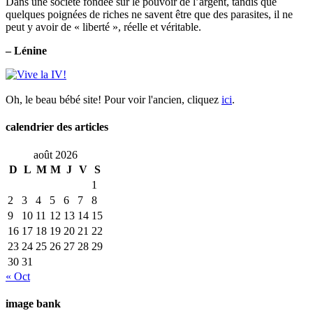
Dans une société fondée sur le pouvoir de l’argent, tandis que
quelques poignées de riches ne savent être que des parasites, il ne
peut y avoir de « liberté », réelle et véritable.
– Lénine
Oh, le beau bébé site! Pour voir l'ancien, cliquez
ici
.
calendrier des articles
août 2026
D
L
M
M
J
V
S
1
2
3
4
5
6
7
8
9
10
11
12
13
14
15
16
17
18
19
20
21
22
23
24
25
26
27
28
29
30
31
« Oct
image bank