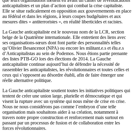
que leurs organisations mettent en avant un cahier de revendications
anticapitalistes et un plan d’action qui combat la crise capitaliste.
Elle se situe radicalement en opposition aux gouvernements en place
au fédéral et dans les régions, à leurs coupes budgétaires et aux
mesures dites « antiterroristes », en réalité liberticides et racistes.
La Gauche anticapitaliste est le nouveau nom de la LCR, section
belge de la Quatrième internationale. Elle entretient des liens avec
ses organisations-sœurs dont font partie des personnalités telles
qu’Olivier Besancenot (NPA) ou encore les militant.e.s et élu.e.s
d’Anticapitalistas au sein de Podemos. Nous étions partie prenante
des listes PTB-GO lors des élections de 2014. La Gauche
anticapitaliste continue aujourd’hui de défendre la nécessité de
rassembler les anticapitalistes, les révolutionnaires et toutes celles et
ceux qui s’opposent au désordre établi, afin de faire émerger une
réelle alternative politique.
La Gauche anticapitaliste soutient toutes les initiatives politiques qui
tentent de créer une union large, plurielle et démocratique et qui
visent la rupture avec un système qui nous mène de crise en crise.
Nous ne nous considérons pas comme l’embryon d’une telle
organisation mais souhaitons aider à sa création, notamment à
travers notre propre construction et renforcement mais surtout en
passant par un processus de fusion et de collaboration entre les
forces révolutionnaires.