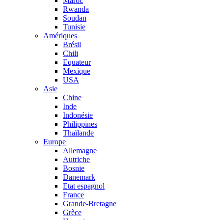
Maroc
Rwanda
Soudan
Tunisie
Amériques
Brésil
Chili
Equateur
Mexique
USA
Asie
Chine
Inde
Indonésie
Philippines
Thaïlande
Europe
Allemagne
Autriche
Bosnie
Danemark
Etat espagnol
France
Grande-Bretagne
Grèce