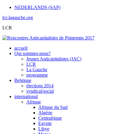
NEDERLANDS (SAP)
lcr-lagauche.org
LCR
accueil
Qui sommes-nous?
Jeunes Anticapitalistes (JAC)
LCR
La Gauche
programme
Belgique
élections 2014
syndical/social
international
Afrique
Afrique du Sud
Algérie
Centrafrique
Egypte
Libye