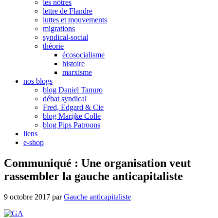
les nôtres
lettre de Flandre
luttes et mouvements
migrations
syndical-social
théorie
écosocialisme
histoire
marxisme
nos blogs
blog Daniel Tanuro
débat syndical
Fred, Edgard & Cie
blog Marijke Colle
blog Pips Patroons
liens
e-shop
Communiqué : Une organisation veut
rassembler la gauche anticapitaliste
9 octobre 2017
par
Gauche anticapitaliste