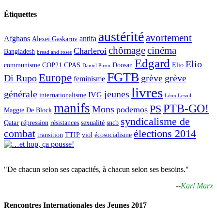
Étiquettes
austérité
avortement
Afghans
antifa
Alexeï Gaskarov
chômage
cinéma
Charleroi
Bangladesh
bread and roses
Edgard
Elio
communisme
COP21
CPAS
Doosan
Elio
Daniel Piron
FGTB
Europe
Di Rupo
grève
grève
feminisme
livres
générale
jeunes
IVG
internationalisme
Léon Lesoil
manifs
PTB-GO!
PS
Mons
podemos
Maggie De Block
syndicalisme de
Qatar
répression
résistances
sexualité
sncb
combat
élections 2014
transition
TTIP
viol
écosocialisme
"De chacun selon ses capacités, à chacun selon ses besoins."
--
Karl Marx
Rencontres Internationales des Jeunes 2017