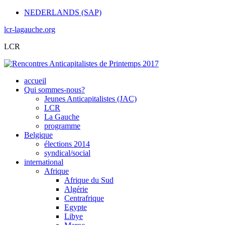
NEDERLANDS (SAP)
lcr-lagauche.org
LCR
accueil
Qui sommes-nous?
Jeunes Anticapitalistes (JAC)
LCR
La Gauche
programme
Belgique
élections 2014
syndical/social
international
Afrique
Afrique du Sud
Algérie
Centrafrique
Egypte
Libye