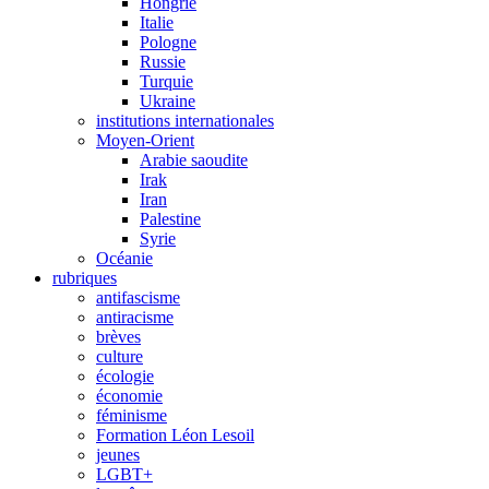
Hongrie
Italie
Pologne
Russie
Turquie
Ukraine
institutions internationales
Moyen-Orient
Arabie saoudite
Irak
Iran
Palestine
Syrie
Océanie
rubriques
antifascisme
antiracisme
brèves
culture
écologie
économie
féminisme
Formation Léon Lesoil
jeunes
LGBT+