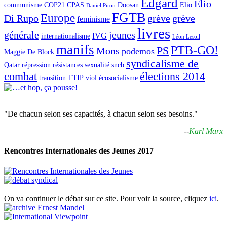
Edgard
Elio
communisme
COP21
CPAS
Doosan
Elio
Daniel Piron
FGTB
Europe
Di Rupo
grève
grève
feminisme
livres
générale
jeunes
IVG
internationalisme
Léon Lesoil
manifs
PTB-GO!
PS
Mons
podemos
Maggie De Block
syndicalisme de
Qatar
répression
résistances
sexualité
sncb
combat
élections 2014
transition
TTIP
viol
écosocialisme
"De chacun selon ses capacités, à chacun selon ses besoins."
--
Karl Marx
Rencontres Internationales des Jeunes 2017
On va continuer le débat sur ce site. Pour voir la source, cliquez
ici
.