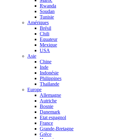
Maroc
Rwanda
Soudan
Tunisie
Amériques
Brésil
Chili
Equateur
Mexique
USA
Asie
Chine
Inde
Indonésie
Philippines
Thaïlande
Europe
Allemagne
Autriche
Bosnie
Danemark
Etat espagnol
France
Grande-Bretagne
Grèce