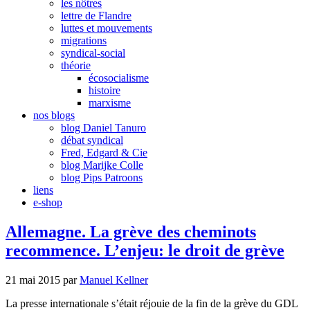
les nôtres
lettre de Flandre
luttes et mouvements
migrations
syndical-social
théorie
écosocialisme
histoire
marxisme
nos blogs
blog Daniel Tanuro
débat syndical
Fred, Edgard & Cie
blog Marijke Colle
blog Pips Patroons
liens
e-shop
Allemagne. La grève des cheminots
recommence. L’enjeu: le droit de grève
21 mai 2015
par
Manuel Kellner
La presse internationale s’était réjouie de la fin de la grève du GDL