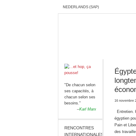
NEDERLANDS (SAP)
ACCUEIL
QUI SOMMES-NOUS?
Égypte
longte
"De chacun selon
économ
ses capacités, à
chacun selon ses
16 novembre 
besoins."
--
Karl Marx
Entretien. K
égyptien pou
Pain et Libe
RENCONTRES
des travaill
INTERNATIONALES