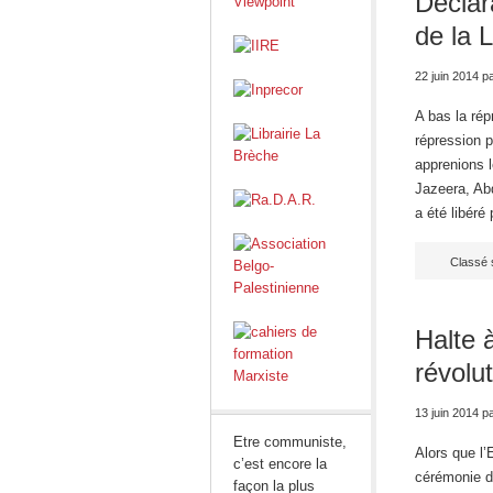
Déclar
de la 
22 juin 2014
p
A bas la rép
répression p
apprenions l
Jazeera, Ab
a été libéré
Classé 
Halte 
révolu
13 juin 2014
p
Etre communiste,
Alors que l
c’est encore la
cérémonie d’
façon la plus