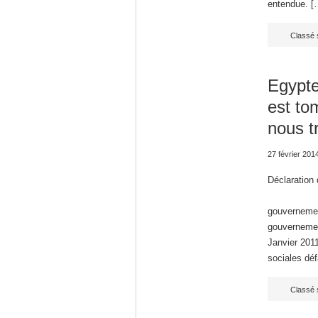
entendue. [
Classé 
Egypte
est to
nous t
27 février 201
Déclaration 
En se
gouvernement
gouvernemen
Janvier 201
sociales déf
Classé 