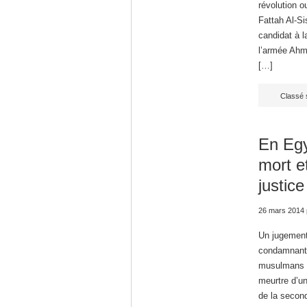
révolution o
Fattah Al-Si
candidat à l
l’armée Ahme
[…]
Classé 
En Egy
mort e
justice
26 mars 2014
Un jugement 
condamnant 
musulmans ac
meurtre d’un
de la secon