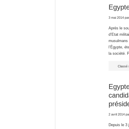
Egypte
3 mai 2014
pa
Après le sou
d’Etat milita
musulmans am
l’Égypte, ét
la société. 
Classé 
Egypte
candid
présid
2 avril 2014
pa
Depuis le 3 