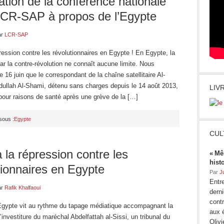
ation de la conférence nationale
LCR-SAP à propos de l’Egypte
ar
LCR-SAP
ression contre les révolutionnaires en Egypte ! En Egypte, la
ar la contre-révolution ne connaît aucune limite. Nous
e 16 juin que le correspondant de la chaîne satellitaire Al-
dullah Al-Shami, détenu sans charges depuis le 14 août 2013,
LIV
 pour raisons de santé après une grève de la […]
sous :
Egypte
CUL
à la répression contre les
« Mê
hist
tionnaires en Egypte
Par
J
Entre
ar
Rafik Khalfaoui
dern
contr
’Egypte vit au rythme du tapage médiatique accompagnant la
aux 
investiture du maréchal Abdelfattah al-Sissi, un tribunal du
Oliv