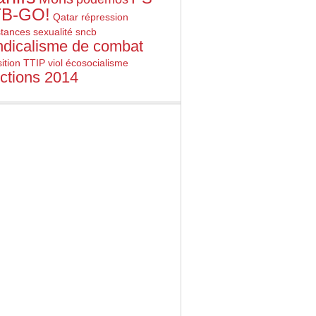
B-GO!
Qatar
répression
stances
sexualité
sncb
ndicalisme de combat
ition
TTIP
viol
écosocialisme
ections 2014