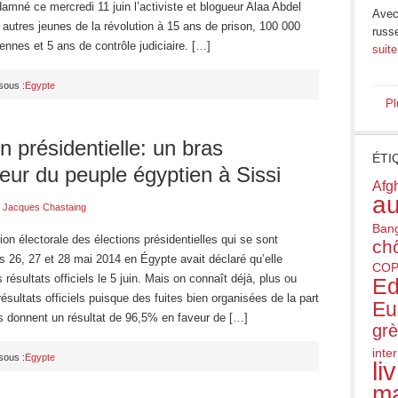
amné ce mercredi 11 juin l’activiste et blogueur Alaa Abdel
Avec 
 autres jeunes de la révolution à 15 ans de prison, 100 000
russ
iennes et 5 ans de contrôle judiciaire. […]
suite
sous :
Egypte
Pl
n présidentielle: un bras
ÉTI
eur du peuple égyptien à Sissi
Afg
au
r
Jacques Chastaing
Ban
n électorale des élections présidentielles qui se sont
ch
s 26, 27 et 28 mai 2014 en Égypte avait déclaré qu’elle
COP
s résultats officiels le 5 juin. Mais on connaît déjà, plus ou
Ed
ésultats officiels puisque des fuites bien organisées de la part
Eu
és donnent un résultat de 96,5% en faveur de […]
gr
inte
sous :
Egypte
li
ma