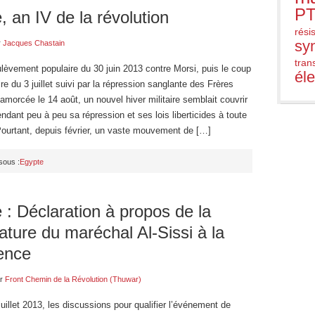
PT
, an IV de la révolution
rési
sy
r
Jacques Chastain
trans
lèvement populaire du 30 juin 2013 contre Morsi, puis le coup
él
ire du 3 juillet suivi par la répression sanglante des Frères
orcée le 14 août, un nouvel hiver militaire semblait couvrir
endant peu à peu sa répression et ses lois liberticides à toute
Pourtant, depuis février, un vaste mouvement de […]
sous :
Egypte
 : Déclaration à propos de la
ature du maréchal Al-Sissi à la
ence
r
Front Chemin de la Révolution (Thuwar)
juillet 2013, les discussions pour qualifier l’événement de