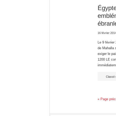
Égypte 
emblém
ébranl
16 février 201
Le 9 février 
de Mahalla s
exiger le p
1200 LE com
immédiateme
Classé 
« Page préc