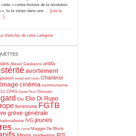
cette « contre-histoire de la révolution
e », tu te situes dans une …
[Lire la
...]
us d'articles de cette catégorie
QUETTES
hans
antifa
Alexeï Gaskarov
stérité
avortement
Charleroi
gladesh
bread and roses
ômage
cinéma
communisme
21
CPAS
Doosan
Daniel Piron
gard
Elio Di Rupo
Elio
FGTB
rope
feminisme
ève
grève générale
jeunes
IVG
rnationalisme
vres
Maggie De Block
Léon Lesoil
nifs
PS
Mons
podemos