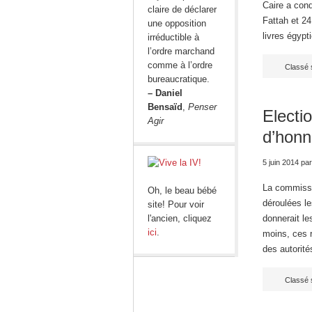
Caire a cond
claire de déclarer
Fattah et 24
une opposition
livres égypt
irréductible à
l’ordre marchand
comme à l’ordre
Classé 
bureaucratique.
– Daniel
Bensaïd
,
Penser
Electio
Agir
d’honn
5 juin 2014
pa
La commissio
Oh, le beau bébé
déroulées le
site! Pour voir
l'ancien, cliquez
donnerait le
ici
.
moins, ces r
des autorit
Classé 