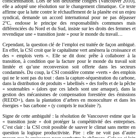
conscientisation. Lors de son deuxième congrès (Vancouver 2010),
elle a adopté une résolution sur le changement climatique. Ce texte
affirme que la lutte contre le réchauffement de la planète est un enjeu
syndical, demande un accord international pour ne pas dépasser
2°C, endosse le principe des responsabilités communes mais
différenciées du Nord et du Sud, insiste sur les droits des femmes et
revendique une « transition juste » pour le monde du travail…
Cependant, la question clé de l’emploi est traitée de façon ambiguë.
En effet, la CSI croit que le capitalisme vert amènera la croissance et
des « emplois verts ». Elle se dit donc prête à collaborer à la
transition, à condition que la facture pour le monde du travail soit
limitée et qu’une reconversion soit offerte dans les secteurs
condamnés. Du coup, la CSI considère comme «verts » des emplois
qui ne le sont pas du tout : dans la capture-séquestration du carbone,
dans la distribution de produits « labellisés » des forêts et de la pêche
« soutenables » (alors que ces labels sont une arnaque), dans la
gestion des mécanismes de compensation forestière des émissions
(REDD+), dans la plantation d’arbres en monoculture et dans les
énergies « bas carbone » (y compris le nucléaire ?).
Signe de cette ambiguïté : la résolution de Vancouver estime que la
« transition juste » doit protéger la compétitivité des entreprises.
C’est clair : la CSI croit possible de sauver le climat sans mettre en
question la logique productiviste. Pire : elle ne voit pas d’autre