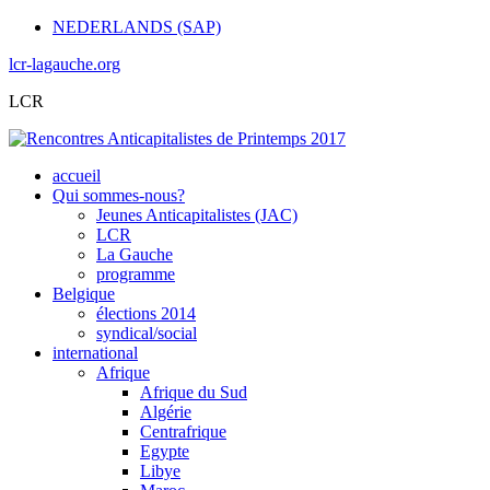
NEDERLANDS (SAP)
lcr-lagauche.org
LCR
accueil
Qui sommes-nous?
Jeunes Anticapitalistes (JAC)
LCR
La Gauche
programme
Belgique
élections 2014
syndical/social
international
Afrique
Afrique du Sud
Algérie
Centrafrique
Egypte
Libye