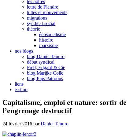
les nôtres
lettre de Flandre
luttes et mouvements
migrations
syndical-social
théorie
écosocialisme
histoire
marxisme
nos blogs
blog Daniel Tanuro
débat syndical
Fred, Edgard & Cie
blog Marijke Colle
blog Pips Patroons
liens
e-shop
Capitalisme, emploi et nature: sortir de
l’engrenage destructif
24 février 2016
par
Daniel Tanuro