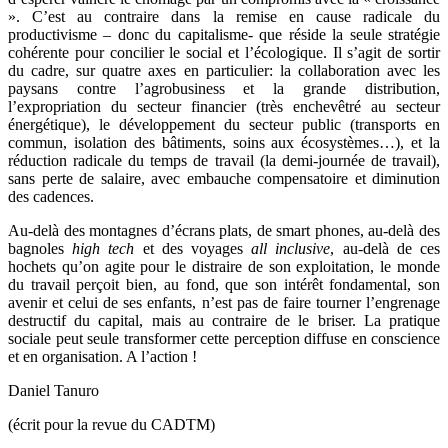
». C’est au contraire dans la remise en cause radicale du
productivisme – donc du capitalisme- que réside la seule stratégie
cohérente pour concilier le social et l’écologique. Il s’agit de sortir
du cadre, sur quatre axes en particulier: la collaboration avec les
paysans contre l’agrobusiness et la grande distribution,
l’expropriation du secteur financier (très enchevêtré au secteur
énergétique), le développement du secteur public (transports en
commun, isolation des bâtiments, soins aux écosystèmes…), et la
réduction radicale du temps de travail (la demi-journée de travail),
sans perte de salaire, avec embauche compensatoire et diminution
des cadences.
Au-delà des montagnes d’écrans plats, de smart phones, au-delà des
bagnoles
high tech
et des voyages
all inclusive
, au-delà de ces
hochets qu’on agite pour le distraire de son exploitation, le monde
du travail perçoit bien, au fond, que son intérêt fondamental, son
avenir et celui de ses enfants, n’est pas de faire tourner l’engrenage
destructif du capital, mais au contraire de le briser. La pratique
sociale peut seule transformer cette perception diffuse en conscience
et en organisation. A l’action !
Daniel Tanuro
(écrit pour la revue du CADTM)