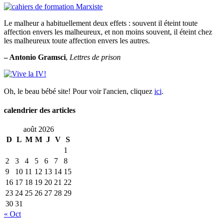
Le malheur a habituellement deux effets : souvent il éteint toute
affection envers les malheureux, et non moins souvent, il éteint chez
les malheureux toute affection envers les autres.
– Antonio Gramsci
,
Lettres de prison
Oh, le beau bébé site! Pour voir l'ancien, cliquez
ici
.
calendrier des articles
août 2026
D
L
M
M
J
V
S
1
2
3
4
5
6
7
8
9
10
11
12
13
14
15
16
17
18
19
20
21
22
23
24
25
26
27
28
29
30
31
« Oct