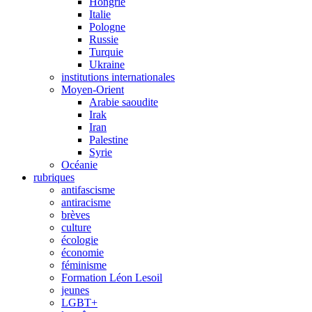
Hongrie
Italie
Pologne
Russie
Turquie
Ukraine
institutions internationales
Moyen-Orient
Arabie saoudite
Irak
Iran
Palestine
Syrie
Océanie
rubriques
antifascisme
antiracisme
brèves
culture
écologie
économie
féminisme
Formation Léon Lesoil
jeunes
LGBT+