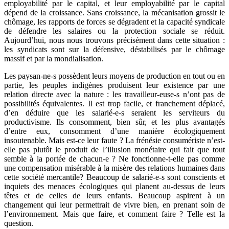
employabilité par le capital, et leur employabilité par le capital
dépend de la croissance. Sans croissance, la mécanisation grossit le
chômage, les rapports de forces se dégradent et la capacité syndicale
de défendre les salaires ou la protection sociale se réduit.
Aujourd’hui, nous nous trouvons précisément dans cette situation :
les syndicats sont sur la défensive, déstabilisés par le chômage
massif et par la mondialisation.
Les paysan-ne-s possèdent leurs moyens de production en tout ou en
partie, les peuples indigènes produisent leur existence par une
relation directe avec la nature : les travailleur-euse-s n’ont pas de
possibilités équivalentes. Il est trop facile, et franchement déplacé,
d’en déduire que les salarié-e-s seraient les serviteurs du
productivisme. Ils consomment, bien sûr, et les plus avantagés
d’entre eux, consomment d’une manière écologiquement
insoutenable. Mais est-ce leur faute ? La frénésie consumériste n’est-
elle pas plutôt le produit de l’illusion monétaire qui fait que tout
semble à la portée de chacun-e ? Ne fonctionne-t-elle pas comme
une compensation misérable à la misère des relations humaines dans
cette société mercantile? Beaucoup de salarié-e-s sont conscients et
inquiets des menaces écologiques qui planent au-dessus de leurs
têtes et de celles de leurs enfants. Beaucoup aspirent à un
changement qui leur permettrait de vivre bien, en prenant soin de
l’environnement. Mais que faire, et comment faire ? Telle est la
question.