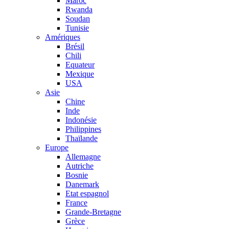
Maroc
Rwanda
Soudan
Tunisie
Amériques
Brésil
Chili
Equateur
Mexique
USA
Asie
Chine
Inde
Indonésie
Philippines
Thaïlande
Europe
Allemagne
Autriche
Bosnie
Danemark
Etat espagnol
France
Grande-Bretagne
Grèce