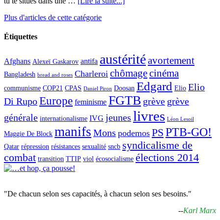
tu te situes dans une …
[Lire la suite...]
Plus d'articles de cette catégorie
Étiquettes
austérité
avortement
Afghans
antifa
Alexeï Gaskarov
chômage
cinéma
Charleroi
Bangladesh
bread and roses
Edgard
Elio
communisme
COP21
CPAS
Doosan
Elio
Daniel Piron
FGTB
Europe
Di Rupo
grève
grève
feminisme
livres
générale
jeunes
IVG
internationalisme
Léon Lesoil
manifs
PTB-GO!
PS
Mons
podemos
Maggie De Block
syndicalisme de
Qatar
répression
résistances
sexualité
sncb
combat
élections 2014
transition
TTIP
viol
écosocialisme
"De chacun selon ses capacités, à chacun selon ses besoins."
--
Karl Marx