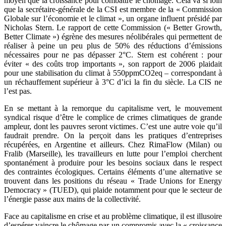
moyen que la croissance pour combattre le chômage. Cela va si loin
que la secrétaire-générale de la CSI est membre de la « Commission
Globale sur l’économie et le climat », un organe influent présidé par
Nicholas Stern. Le rapport de cette Commission (« Better Growth,
Better Climate ») égrène des mesures néolibérales qui permettent de
réaliser à peine un peu plus de 50% des réductions d’émissions
nécessaires pour ne pas dépasser 2°C. Stern est cohérent : pour
éviter « des coûts trop importants », son rapport de 2006 plaidait
pour une stabilisation du climat à 550ppmCO2eq – correspondant à
un réchauffement supérieur à 3°C d’ici la fin du siècle. La CIS ne
l’est pas.
En se mettant à la remorque du capitalisme vert, le mouvement
syndical risque d’être le complice de crimes climatiques de grande
ampleur, dont les pauvres seront victimes. C’est une autre voie qu’il
faudrait prendre. On la perçoit dans les pratiques d’entreprises
récupérées, en Argentine et ailleurs. Chez RimaFlow (Milan) ou
Fralib (Marseille), les travailleurs en lutte pour l’emploi cherchent
spontanément à produire pour les besoins sociaux dans le respect
des contraintes écologiques. Certains éléments d’une alternative se
trouvent dans les positions du réseau « Trade Unions for Energy
Democracy » (TUED), qui plaide notamment pour que le secteur de
l’énergie passe aux mains de la collectivité.
Face au capitalisme en crise et au problème climatique, il est illusoire
d’espérer vaincre le chômage par un compromis avec la « croissance