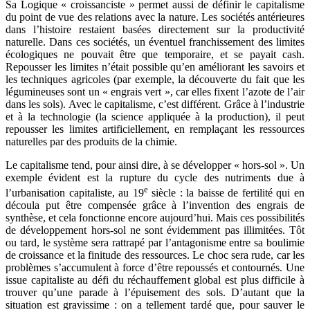
Sa Logique « croissanciste » permet aussi de définir le capitalisme
du point de vue des relations avec la nature. Les sociétés antérieures
dans l’histoire restaient basées directement sur la productivité
naturelle. Dans ces sociétés, un éventuel franchissement des limites
écologiques ne pouvait être que temporaire, et se payait cash.
Repousser les limites n’était possible qu’en améliorant les savoirs et
les techniques agricoles (par exemple, la découverte du fait que les
légumineuses sont un « engrais vert », car elles fixent l’azote de l’air
dans les sols). Avec le capitalisme, c’est différent. Grâce à l’industrie
et à la technologie (la science appliquée à la production), il peut
repousser les limites artificiellement, en remplaçant les ressources
naturelles par des produits de la chimie.
Le capitalisme tend, pour ainsi dire, à se développer « hors-sol ». Un
exemple évident est la rupture du cycle des nutriments due à
e
l’urbanisation capitaliste, au 19
siècle : la baisse de fertilité qui en
découla put être compensée grâce à l’invention des engrais de
synthèse, et cela fonctionne encore aujourd’hui. Mais ces possibilités
de développement hors-sol ne sont évidemment pas illimitées. Tôt
ou tard, le système sera rattrapé par l’antagonisme entre sa boulimie
de croissance et la finitude des ressources. Le choc sera rude, car les
problèmes s’accumulent à force d’être repoussés et contournés. Une
issue capitaliste au défi du réchauffement global est plus difficile à
trouver qu’une parade à l’épuisement des sols. D’autant que la
situation est gravissime : on a tellement tardé que, pour sauver le