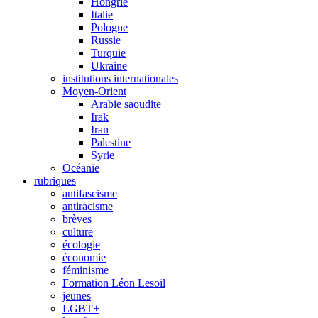
Hongrie
Italie
Pologne
Russie
Turquie
Ukraine
institutions internationales
Moyen-Orient
Arabie saoudite
Irak
Iran
Palestine
Syrie
Océanie
rubriques
antifascisme
antiracisme
brèves
culture
écologie
économie
féminisme
Formation Léon Lesoil
jeunes
LGBT+