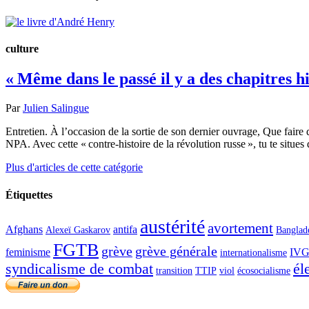
culture
« Même dans le passé il y a des chapitres h
Par
Julien Salingue
Entretien. À l’occasion de la sortie de son dernier ouvrage, Que faire
NPA. Avec cette « contre-histoire de la révolution russe », tu te situ
Plus d'articles de cette catégorie
Étiquettes
austérité
avortement
Afghans
antifa
Alexeï Gaskarov
Banglad
FGTB
grève
grève générale
feminisme
IV
internationalisme
syndicalisme de combat
él
transition
TTIP
viol
écosocialisme