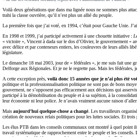
Voilà deux générations que dans ma lignée nous ne sommes plus attachés
trahi la classe ouvrière, qu’il n’est plus un allié du peuple.
La première fois que j’ai voté, en 1994, c’était pour Gauche Unie. J’ai
En 1998 et 1999, j’ai participé activement à une chouette initiative :
L
« victoire », Vincent à dada sur le dos d’Olivier, le gouvernement « ar
avec délice et par conteneurs entiers, les couleuvres de leurs alliés libé
législature.
Le dimanche 18 mai 2003, jour de « fédérales », je me suis fait une gr
Delforge aux Régionales. Et je ne le regrette pas. Mais les fédérales, j
A cette exception près,
voilà donc 15 années que je n’ai plus été vo
politique et la professionnalisation politique ne sont pas de bons moy
gouvernent, ne s’opposent pas efficacement aux décisions qui asserviss
participé à la démobilisation du peuple et à sa sujétion, à la consolidati
leur économie ni leur police. Je n’avais vraiment aucune raison d’alle
Mais
aujourd’hui quelque-chose a changé
. Les travailleurs organi
création de nouveaux relais politiques pour les luttes sociales. Et trois 
Les élus PTB dans les conseils communaux ont montré à quel point ils é
travail systématique de rapprochement entre le peuple et les conseils. D