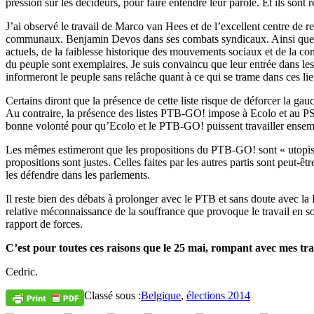
pression sur les décideurs, pour faire entendre leur parole. Et ils sont 
J’ai observé le travail de Marco van Hees et de l’excellent centre 
communaux. Benjamin Devos dans ses combats syndicaux. Ainsi que de n
actuels, de la faiblesse historique des mouvements sociaux et de la conte
du peuple sont exemplaires. Je suis convaincu que leur entrée dans les
informeront le peuple sans relâche quant à ce qui se trame dans ces lieu
Certains diront que la présence de cette liste risque de déforcer la gau
Au contraire, la présence des listes PTB-GO! impose à Ecolo et au PS 
bonne volonté pour qu’Ecolo et le PTB-GO! puissent travailler ensembl
Les mêmes estimeront que les propositions du PTB-GO! sont « utopistes 
propositions sont justes. Celles faites par les autres partis sont peut-êt
les défendre dans les parlements.
Il reste bien des débats à prolonger avec le PTB et sans doute avec 
relative méconnaissance de la souffrance que provoque le travail en soi
rapport de forces.
C’est pour toutes ces raisons que le 25 mai, rompant avec mes tra
Cedric.
Classé sous :
Belgique
,
élections 2014