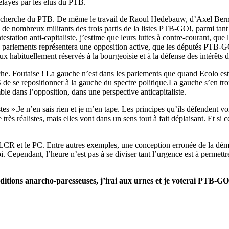
relayés par les élus du PTB.
de recherche du PTB. De même le travail de Raoul Hedebauw, d’Axel Ber
ombreux militants des trois partis de la listes PTB-GO!, parmi tant d’
station anti-capitaliste, j’estime que leurs luttes à contre-courant, que 
 parlements représentera une opposition active, que les députés PTB-GO!
x habituellement réservés à la bourgeoisie et à la défense des intérêts d
che. Foutaise ! La gauche n’est dans les parlements que quand Ecolo est d
de se repositionner à la gauche du spectre politique.La gauche s’en tr
e dans l’opposition, dans une perspective anticapitaliste.
».Je n’en sais rien et je m’en tape. Les principes qu’ils défendent vont
re très réalistes, mais elles vont dans un sens tout à fait déplaisant. Et s
la LCR et le PC. Entre autres exemples, une conception erronée de la dé
. Cependant, l’heure n’est pas à se diviser tant l’urgence est à permettre
ditions anarcho-paresseuses, j’irai aux urnes et je voterai PTB-GO!