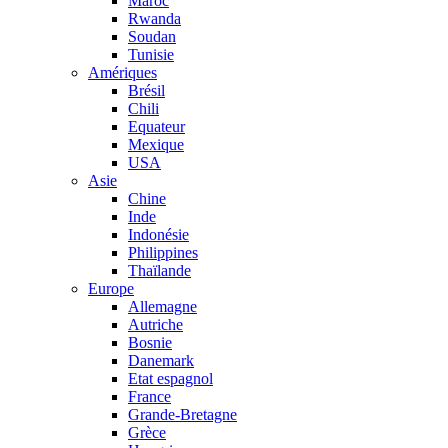
Maroc
Rwanda
Soudan
Tunisie
Amériques
Brésil
Chili
Equateur
Mexique
USA
Asie
Chine
Inde
Indonésie
Philippines
Thaïlande
Europe
Allemagne
Autriche
Bosnie
Danemark
Etat espagnol
France
Grande-Bretagne
Grèce