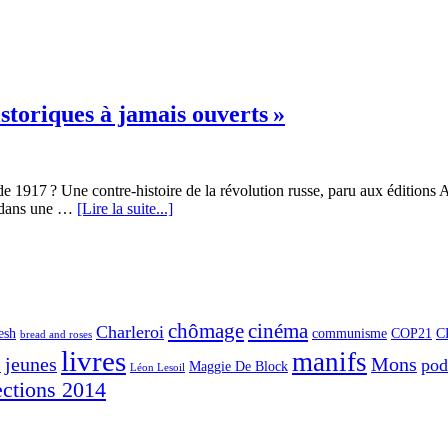
istoriques à jamais ouverts »
 de 1917 ? Une contre-histoire de la révolution russe, paru aux édition
es dans une …
[Lire la suite...]
chômage
cinéma
Charleroi
esh
communisme
COP21
C
bread and roses
livres
manifs
jeunes
Mons
po
G
Maggie De Block
Léon Lesoil
ections 2014