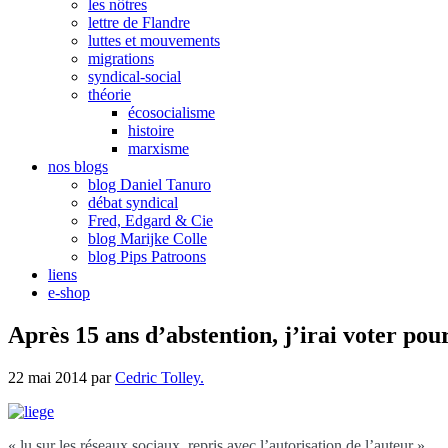
les nôtres
lettre de Flandre
luttes et mouvements
migrations
syndical-social
théorie
écosocialisme
histoire
marxisme
nos blogs
blog Daniel Tanuro
débat syndical
Fred, Edgard & Cie
blog Marijke Colle
blog Pips Patroons
liens
e-shop
Après 15 ans d’abstention, j’irai voter po
22 mai 2014
par
Cedric Tolley.
« lu sur les réseaux sociaux, repris avec l’autorisation de l’auteur »