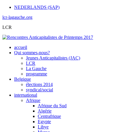
NEDERLANDS (SAP)
lcr-lagauche.org
LCR
accueil
Qui sommes-nous?
Jeunes Anticapitalistes (JAC)
LCR
La Gauche
programme
Belgique
élections 2014
syndical/social
international
Afrique
Afrique du Sud
Algérie
Centrafrique
Egypte
Libye