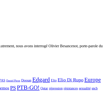
s Autrement, nous avons interrogé Olivier Besancenot, porte-parole du
Edgard
Europe
Elio Di Rupo
PAS
Doosan
Elio
Daniel Piron
PTB-GO!
PS
demos
Qatar
répression
résistances
sexualité
sncb