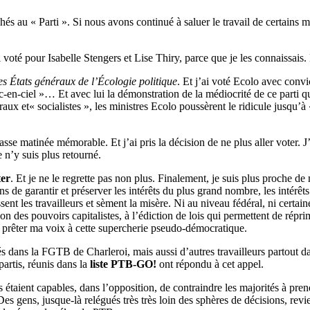
 au « Parti ». Si nous avons continué à saluer le travail de certains mil
 voté pour Isabelle Stengers et Lise Thiry, parce que je les connaissais
es États généraux de l’Écologie politique
. Et j’ai voté Ecolo avec conv
c-en-ciel »… Et avec lui la démonstration de la médiocrité de ce parti qu
raux et« socialistes », les ministres Ecolo poussèrent le ridicule jusqu’à 
asse matinée mémorable. Et j’ai pris la décision de ne plus aller voter.
e n’y suis plus retourné.
ter
. Et je ne le regrette pas non plus. Finalement, je suis plus proche de
ens de garantir et préserver les intérêts du plus grand nombre, les inté
ent les travailleurs et sèment la misère. Ni au niveau fédéral, ni certa
on des pouvoirs capitalistes, à l’édiction de lois qui permettent de réprim
r prêter ma voix à cette supercherie pseudo-démocratique.
sés dans la FGTB de Charleroi, mais aussi d’autres travailleurs partout d
partis, réunis dans la
liste PTB-GO!
ont répondu à cet appel.
taient capables, dans l’opposition, de contraindre les majorités à prend
es gens, jusque-là relégués très très loin des sphères de décisions, revi