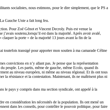
itants socialistes, nous estimons, pour le dire simplement, que le PS a
. La Gauche Unie a fait long feu.
iction. Pour Zoé Génot et Vincent Decroly. Puis est venue la
e j’avais soutenu,lorsqu’il est dans la majorité. Après avoir avalé,
« claquer la porte » de la majorité 13 jours avant la fin de la
 J’ai toutefois transigé pour apporter mon soutien à ma camarade Céline
 mes convictions en n’y allant pas. Je pense que la représentation
rêts du peuple. Les partis, même de gauche, même Ecolo, quand ils
inement au niveau européen, ni même au niveau régional. Et ils ont tous
er la résistance et la contestation. Maintenant, ils ne maîtrisent plus ni
ans le pays y compris dans ma section syndicale, ont appelé à la
re en considération les nécessités de la population. Ils ont mené un
ennent dans les conseils, pour contrôler le pouvoir politique, pour faire