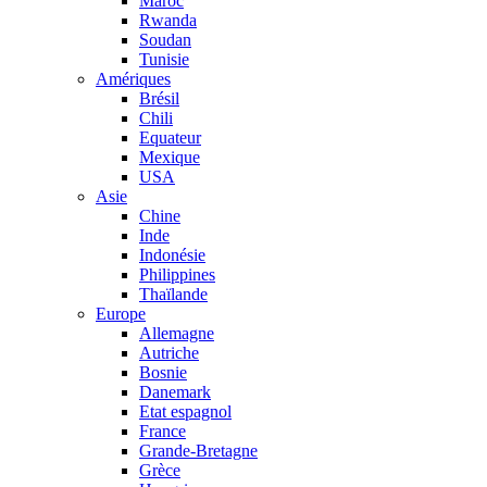
Maroc
Rwanda
Soudan
Tunisie
Amériques
Brésil
Chili
Equateur
Mexique
USA
Asie
Chine
Inde
Indonésie
Philippines
Thaïlande
Europe
Allemagne
Autriche
Bosnie
Danemark
Etat espagnol
France
Grande-Bretagne
Grèce