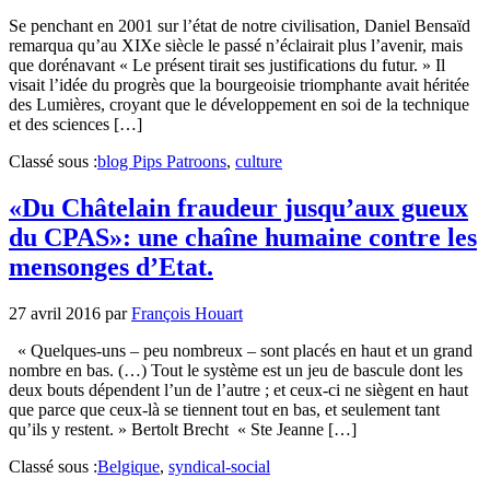
Se penchant en 2001 sur l’état de notre civilisation, Daniel Bensaïd
remarqua qu’au XIXe siècle le passé n’éclairait plus l’avenir, mais
que dorénavant « Le présent tirait ses justifications du futur. » Il
visait l’idée du progrès que la bourgeoisie triomphante avait héritée
des Lumières, croyant que le développement en soi de la technique
et des sciences […]
Classé sous :
blog Pips Patroons
,
culture
«Du Châtelain fraudeur jusqu’aux gueux
du CPAS»: une chaîne humaine contre les
mensonges d’Etat.
27 avril 2016
par
François Houart
« Quelques-uns – peu nombreux – sont placés en haut et un grand
nombre en bas. (…) Tout le système est un jeu de bascule dont les
deux bouts dépendent l’un de l’autre ; et ceux-ci ne siègent en haut
que parce que ceux-là se tiennent tout en bas, et seulement tant
qu’ils y restent. » Bertolt Brecht « Ste Jeanne […]
Classé sous :
Belgique
,
syndical-social