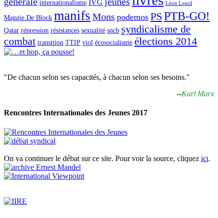
livres
générale
jeunes
IVG
internationalisme
Léon Lesoil
manifs
PTB-GO!
PS
Mons
podemos
Maggie De Block
syndicalisme de
Qatar
répression
résistances
sexualité
sncb
combat
élections 2014
transition
TTIP
viol
écosocialisme
"De chacun selon ses capacités, à chacun selon ses besoins."
--
Karl Marx
Rencontres Internationales des Jeunes 2017
On va continuer le débat sur ce site. Pour voir la source, cliquez
ici
.