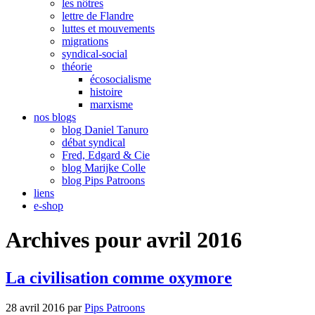
les nôtres
lettre de Flandre
luttes et mouvements
migrations
syndical-social
théorie
écosocialisme
histoire
marxisme
nos blogs
blog Daniel Tanuro
débat syndical
Fred, Edgard & Cie
blog Marijke Colle
blog Pips Patroons
liens
e-shop
Archives pour avril 2016
La civilisation comme oxymore
28 avril 2016
par
Pips Patroons