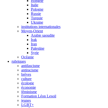
Hongrie
Italie
Pologne
Russie
Turquie
Ukraine
institutions internationales
Moyen-Orient
Arabie saoudite
Irak
Iran
Palestine
Syrie
Océanie
rubriques
antifascisme
antiracisme
brèves
culture
écologie
économie
féminisme
Formation Léon Lesoil
jeunes
LGBT+