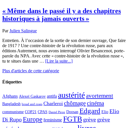
« Même dans le passé il y a des chapitres
historiques à jamais ouverts »
Par
Julien Salingue
Entretien. À l’occasion de la sortie de son dernier ouvrage, Que faire
de 1917 ? Une contre-histoire de la révolution russe, paru aux
éditions Autrement, nous avons interrogé Olivier Besancenot, porte-
parole du NPA. Avec cette « contre-histoire de la révolution russe »,
tu te situes dans une …
[Lire la suite...]
Plus d'articles de cette catégorie
Étiquettes
austérité
avortement
Afghans
antifa
Alexeï Gaskarov
chômage
cinéma
Charleroi
Bangladesh
bread and roses
Edgard
Elio
communisme
COP21
CPAS
Doosan
Elio
Daniel Piron
FGTB
Europe
Di Rupo
grève
grève
feminisme