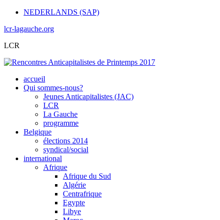
NEDERLANDS (SAP)
lcr-lagauche.org
LCR
accueil
Qui sommes-nous?
Jeunes Anticapitalistes (JAC)
LCR
La Gauche
programme
Belgique
élections 2014
syndical/social
international
Afrique
Afrique du Sud
Algérie
Centrafrique
Egypte
Libye